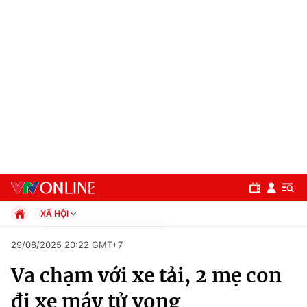
XÃ HỘI
Chính trị
29/08/2025 20:22 GMT+7
Xã hội
Va chạm với xe tải, 2 mẹ con
Pháp luật
Chuyên mục
Kinh tế
đi xe máy tử vong
Thể thao