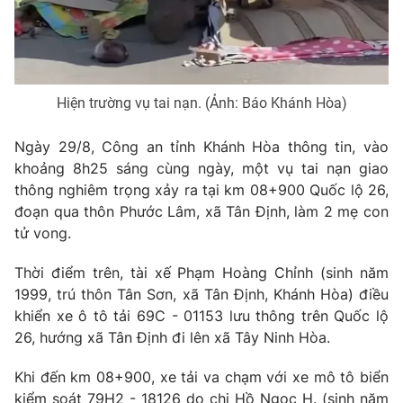
Phim VTV
Giải trí
Hậu trường
Điện ảnh
Đời sống
Nhân vật
Âm nhạc
Hiện trường vụ tai nạn. (Ảnh: Báo Khánh Hòa)
Du lịch
Khán giả
Giáo dục
Sao
Làm đẹp
Ngày 29/8, Công an tỉnh Khánh Hòa thông tin, vào
Giải sao mai
Tuyển sinh
khoảng 8h25 sáng cùng ngày, một vụ tai nạn giao
Công nghệ
Chất lượng cuộc sống
thông nghiêm trọng xảy ra tại km 08+900 Quốc lộ 26,
Học trực tuyến
đoạn qua thôn Phước Lâm, xã Tân Định, làm 2 mẹ con
Hitech Công nghệ tương lai
Giao lưu trực tuyến
tử vong.
Sản phẩm
Thời điểm trên, tài xế Phạm Hoàng Chỉnh (sinh năm
Lịch phát sóng
Thị trường
1999, trú thôn Tân Sơn, xã Tân Định, Khánh Hòa) điều
khiển xe ô tô tải 69C - 01153 lưu thông trên Quốc lộ
Tư vấn
26, hướng xã Tân Định đi lên xã Tây Ninh Hòa.
Chuyên mục khác
Khi đến km 08+900, xe tải va chạm với xe mô tô biển
Emagazine
Podcast
kiểm soát 79H2 - 18126 do chị Hồ Ngọc H. (sinh năm