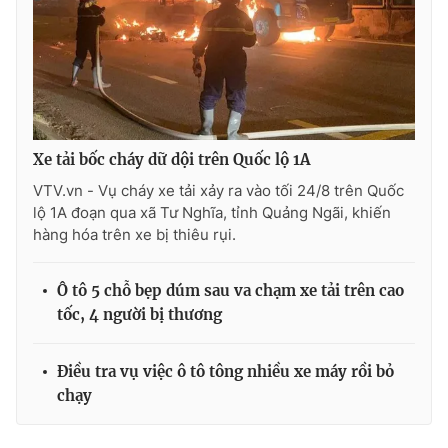
THỜI BÁO VTV
Xe tải bốc cháy dữ dội trên Quốc lộ 1A
VTV.vn - Vụ cháy xe tải xảy ra vào tối 24/8 trên Quốc
Theo dõi báo trên
lộ 1A đoạn qua xã Tư Nghĩa, tỉnh Quảng Ngãi, khiến
hàng hóa trên xe bị thiêu rụi.
Cơ quan chủ quản:
Đài Truyền hình Việt Nam
Cơ quan báo chí:
Thời báo VTV
Ô tô 5 chỗ bẹp dúm sau va chạm xe tải trên cao
Giấy phép hoạt động báo in và báo điện tử số 483/GP-BTTTT
tốc, 4 người bị thương
cấp ngày 29/12/2023
Tổng Biên tập:
Vũ Thanh Thủy
Điều tra vụ việc ô tô tông nhiều xe máy rồi bỏ
Phó Tổng Biên tập:
Nguyễn Thị Mỹ Hạnh, Phạm Quốc Thắng,
chạy
Nguyễn Trọng Ninh
Tổng đài VTV:
024.38 355 931 - 024.38 355 932