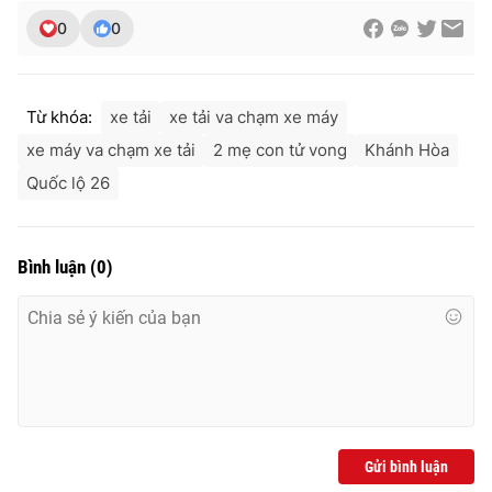
Ðiện thoại Thời báo VTV:
024.66 897 897
0
0
Email:
toasoan@vtv.vn
Liên hệ quảng cáo:
024-7300.7108
Từ khóa:
xe tải
xe tải va chạm xe máy
xe máy va chạm xe tải
2 mẹ con tử vong
Khánh Hòa
Quốc lộ 26
Bình luận
(
0
)
® Cấm sao chép dưới mọi hình thức nếu không có sự chấp
thuận bằng văn bản. Ghi rõ nguồn VTV.vn khi phát hành lại
thông tin từ website này.
Gửi bình luận