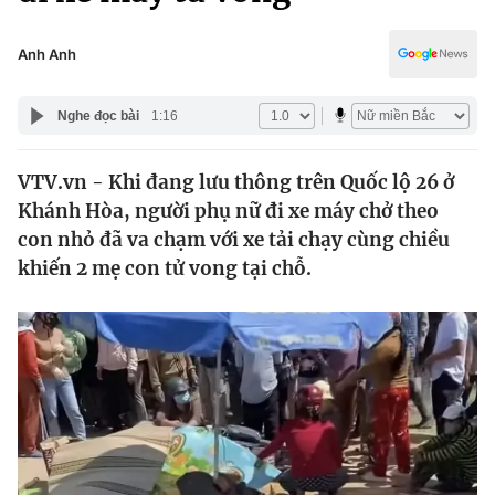
Chính trị
Truyền hình
Văn hóa - Giải trí
Anh Anh
Xã hội
Y tế
Đời sống
Nghe đọc bài
1:16
Pháp luật
Công nghệ
Giáo dục
VTV.vn - Khi đang lưu thông trên Quốc lộ 26 ở
Y tế
Khánh Hòa, người phụ nữ đi xe máy chở theo
con nhỏ đã va chạm với xe tải chạy cùng chiều
Thế giới
khiến 2 mẹ con tử vong tại chỗ.
Tin tức
Kinh tế
Thế giới đó đây
Tài chính
Dữ liệu và đời sống
Câu chuyện quốc tế
Thị trường
Truyền hình
Góc doanh nghiệp