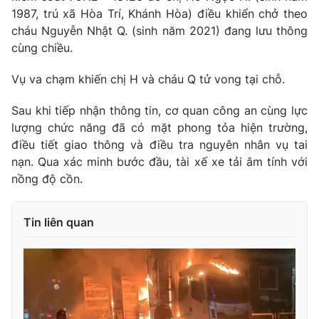
1987, trú xã Hòa Trí, Khánh Hòa) điều khiển chở theo
Photo
Infographic
cháu Nguyễn Nhật Q. (sinh năm 2021) đang lưu thông
cùng chiều.
Video
Shorts video
Vụ va chạm khiến chị H và cháu Q tử vong tại chỗ.
VTV Money
VTV Thể thao
Sau khi tiếp nhận thông tin, cơ quan công an cùng lực
lượng chức năng đã có mặt phong tỏa hiện trường,
điều tiết giao thông và điều tra nguyên nhân vụ tai
VTV Sức khoẻ
Bất động sản
nạn. Qua xác minh bước đầu, tài xế xe tải âm tính với
nồng độ cồn.
Thị trường 24h
Tấm lòng Việt
Tin liên quan
VTV4
Vươn mình bằng AI
VTV9
VTV8
Liên hệ tòa soạn
English