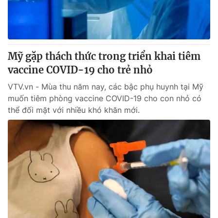
Giấy phép hoạt động báo in và báo điện tử số 483/GP-BTTTT
cấp ngày 29/12/2023
Tổng Biên tập:
Vũ Thanh Thủy
Phó Tổng Biên tập:
Nguyễn Thị Mỹ Hạnh, Phạm Quốc Thắng,
Mỹ gặp thách thức trong triển khai tiêm
Nguyễn Trọng Ninh
Tổng đài VTV:
vaccine COVID-19 cho trẻ nhỏ
024.38 355 931 - 024.38 355 932
Ðiện thoại Thời báo VTV:
024.66 897 897
VTV.vn - Mùa thu năm nay, các bậc phụ huynh tại Mỹ
Email:
toasoan@vtv.vn
muốn tiêm phòng vaccine COVID-19 cho con nhỏ có
Liên hệ quảng cáo:
024-7300.7108
thể đối mặt với nhiều khó khăn mới.