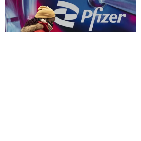
Tin mới
Video
Live
Emagazine
Trang chủ
Cần sớm tổ chức hệ thống sản xuất
vaccine bài bản, quy củ để chống dịch
VTV.vn - Đây là ý kiến của đại biểu Quốc hội Nguyễn
Anh Trí rút ra sau đợt dịch COVID-19 vừa qua.