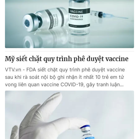
Giao lưu trực tuyến
Sản phẩm
Lịch phát sóng
Thị trường
Tư vấn
Chuyên mục khác
Emagazine
Podcast
Mỹ siết chặt quy trình phê duyệt vaccine
VTV.vn - FDA siết chặt quy trình phê duyệt vaccine
Photo
Infographic
sau khi rà soát nội bộ ghi nhận ít nhất 10 trẻ em tử
vong liên quan vaccine COVID-19, gây tranh luận...
Video
Shorts video
VTV Money
VTV Thể thao
VTV Sức khoẻ
Bất động sản