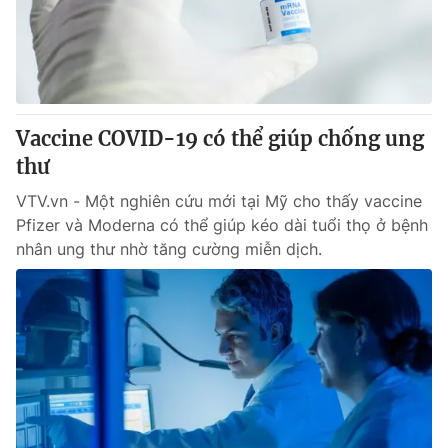
Thị trường 24h
Tấm lòng Việt
VTV4
Vươn mình bằng AI
VTV9
VTV8
Vaccine COVID-19 có thể giúp chống ung
thư
Liên hệ tòa soạn
English
VTV.vn - Một nghiên cứu mới tại Mỹ cho thấy vaccine
Pfizer và Moderna có thể giúp kéo dài tuổi thọ ở bệnh
nhân ung thư nhờ tăng cường miễn dịch.
THỜI BÁO VTV
Theo dõi báo trên
Cơ quan chủ quản:
Đài Truyền hình Việt Nam
Cơ quan báo chí:
Thời báo VTV