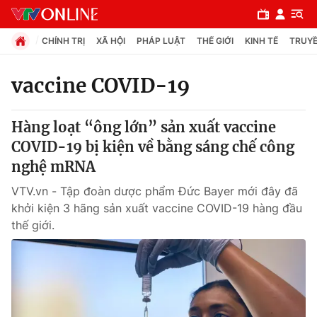
CHÍNH TRỊ
XÃ HỘI
PHÁP LUẬT
THẾ GIỚI
KINH TẾ
TRUYỀ
vaccine COVID-19
Chuyên mục
Hàng loạt “ông lớn” sản xuất vaccine
Chính trị
COVID-19 bị kiện về bằng sáng chế công
nghệ mRNA
Xã hội
VTV.vn - Tập đoàn dược phẩm Đức Bayer mới đây đã
khởi kiện 3 hãng sản xuất vaccine COVID-19 hàng đầu
Pháp luật
thế giới.
Y tế
Thế giới