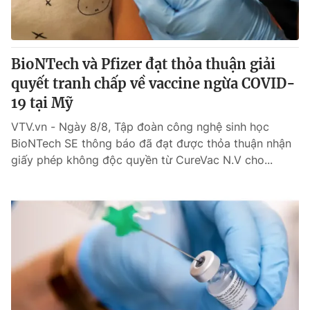
® Cấm sao chép dưới mọi hình thức nếu không có sự chấp
thuận bằng văn bản. Ghi rõ nguồn VTV.vn khi phát hành lại
BioNTech và Pfizer đạt thỏa thuận giải
thông tin từ website này.
quyết tranh chấp về vaccine ngừa COVID-
19 tại Mỹ
VTV.vn - Ngày 8/8, Tập đoàn công nghệ sinh học
BioNTech SE thông báo đã đạt được thỏa thuận nhận
giấy phép không độc quyền từ CureVac N.V cho...