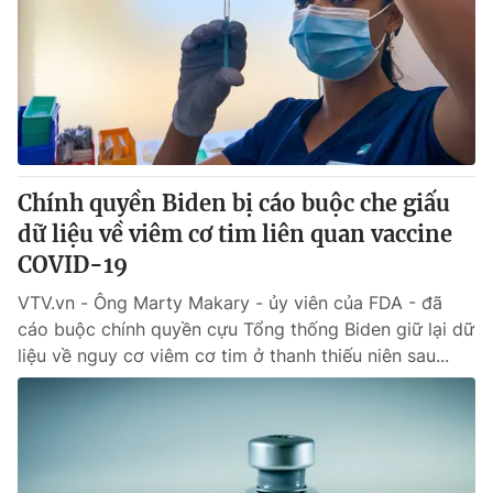
Tin tức
Kinh tế
Thế giới đó đây
Tài chính
Dữ liệu và đời sống
Câu chuyện quốc tế
Thị trường
Truyền hình
Góc doanh nghiệp
Chính quyền Biden bị cáo buộc che giấu
Phim VTV
dữ liệu về viêm cơ tim liên quan vaccine
Giải trí
COVID-19
Hậu trường
Điện ảnh
Đời sống
VTV.vn - Ông Marty Makary - ủy viên của FDA - đã
Nhân vật
Âm nhạc
cáo buộc chính quyền cựu Tổng thống Biden giữ lại dữ
Du lịch
Khán giả
liệu về nguy cơ viêm cơ tim ở thanh thiếu niên sau...
Giáo dục
Sao
Làm đẹp
Giải sao mai
Tuyển sinh
Công nghệ
Chất lượng cuộc sống
Học trực tuyến
Hitech Công nghệ tương lai