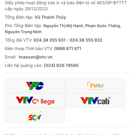
Giao lưu trực tuyến
Giấy phép hoạt động báo in và báo điện tử số 483/GP-BTTTT
Sản phẩm
cấp ngày 29/12/2023
Lịch phát sóng
Tổng Biên tập:
Vũ Thanh Thủy
Thị trường
Phó Tổng Biên tập:
Nguyễn Thị Mỹ Hạnh, Phạm Quốc Thắng,
Tư vấn
Nguyễn Trọng Ninh
Chuyên mục khác
Tổng đài VTV:
024.38 355 931 - 024.38 355 932
Ðiện thoại Thời báo VTV:
0988 671 671
Emagazine
Podcast
Email:
toasoan@vtv.vn
Liên hệ quảng cáo:
(024) 626 79595
Photo
Infographic
Video
Shorts video
VTV Money
VTV Thể thao
VTV Sức khoẻ
Bất động sản