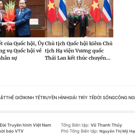
t của Quốc hội, Ủy
Chủ tịch Quốc hội kiêm Chủ
g vụ Quốc hội về
tịch Hạ viện Vương quốc
nhân sự
Thái Lan kết thúc chuyến...
UẬT
THẾ GIỚI
KINH TẾ
TRUYỀN HÌNH
GIẢI TRÍ
Y TẾ
ĐỜI SỐNG
CÔNG NG
Đài Truyền hình Việt Nam
Tổng Biên tập:
Vũ Thanh Thủy
hời báo VTV
Phó Tổng Biên tập:
Nguyễn Thị Mỹ Hạ