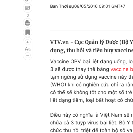
Ban Thời sự
08/05/2016 09:01 GMT+7
0
Giải trí
Đời sống
Điện ảnh
Du lịch
VTV.vn - Cục Quản lý Dược (Bộ Y
dụng, thu hồi và tiêu hủy vaccine
Âm nhạc
Làm đẹp
Vaccine OPV bại liệt dạng uống, loạ
Sao
Chất lượng cuộc sốn
3 sẽ được thay thế bằng
vaccine bạ
tạm ngừng sử dụng vaccine này th
(WHO) khi có nghiên cứu chỉ ra rằn
có thể sẽ không tốt cho một số tr
liệt dạng tiêm, loại bất hoạt có chứa
Điều này có nghĩa là Việt Nam sẽ 
chứa cả 3 tuýp virus bại liệt. Bộ 
chức thu hồi triệt để toàn bộ số v