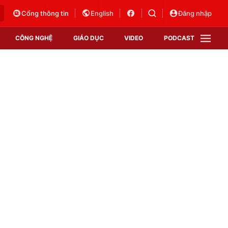
Cổng thông tin
English
Đăng nhập
CÔNG NGHỆ
GIÁO DỤC
VIDEO
PODCAST
VTV Money
VTV Thể thao
VTV Sức khoẻ
Bất động sản
Thị trường 24h
Tấm lòng Việt
Vươn mình bằng AI
VTV4
VTV8
VTV9
Lịch phát sóng
Giao lưu trực tuyến
Sự kiện