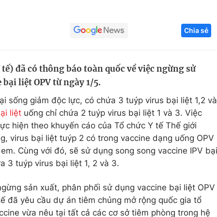
Góc ảnh
Chia sẻ
Giáo dục
Công nghệ
Tuyển sinh
Hitech Công ng
 tế) đã có thông báo toàn quốc về việc ngừng sử
 bại liệt OPV từ ngày 1/5.
Học trực tuyến
Sản phẩm
i sống giảm độc lực, có chứa 3 tuýp virus bại liệt 1,2 và
g
Thị trường
i liệt
uống chỉ chứa 2 tuýp virus bại liệt 1 và 3. Việc
Tư vấn
ực hiện theo khuyến cáo của Tổ chức Y tế Thế giới
g, virus bại liệt tuýp 2 có trong vaccine dạng uống OPV
ẻ em. Cùng với đó, sẽ sử dụng song song vaccine IPV bạ
 3 tuýp virus bại liệt 1, 2 và 3.
ngừng sản xuất, phân phối sử dụng vaccine bại liệt OPV
Y tế đã yêu cầu dự án tiêm chủng mở rộng quốc gia tổ
accine vừa nêu tại tất cả các cơ sở tiêm phòng trong hệ