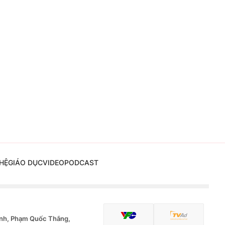
HỆ
GIÁO DỤC
VIDEO
PODCAST
nh, Phạm Quốc Thắng,