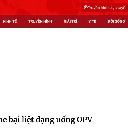
Truyền hình trực tuyến
KINH TẾ
TRUYỀN HÌNH
GIẢI TRÍ
Y TẾ
ĐỜI SỐNG
Pháp luật
Y tế
Truyền hình
Multimedia
Phim VTV
Video
Hậu trường
Shorts video
Nhân vật
Podcast
Khán giả
EMagazine
Giải sao mai
Photo
e bại liệt dạng uống OPV
Infographic