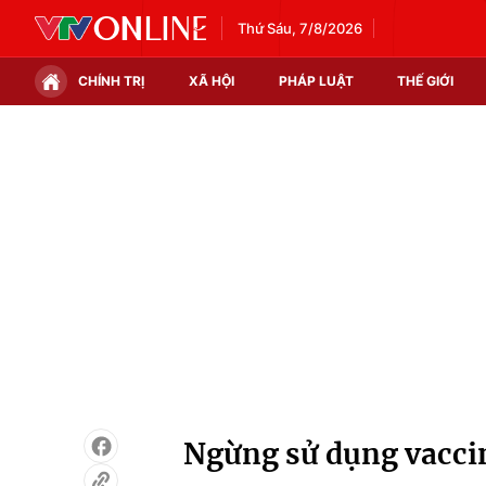
Thứ Sáu, 7/8/2026
CHÍNH TRỊ
XÃ HỘI
PHÁP LUẬT
THẾ GIỚI
Chính trị
Xã hội
Thế giới
Kinh tế
Tin tức
Tài chính
Thế giới đó đây
Thị trường
Câu chuyện quốc tế
Góc doanh nghiệp
Dữ liệu và đời sống
Ngừng sử dụng vaccin