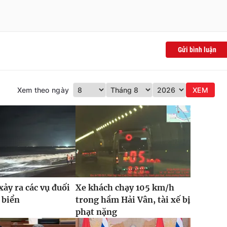
Gửi bình luận
Xem theo ngày
XEM
xảy ra các vụ đuối
Xe khách chạy 105 km/h
 biển
trong hầm Hải Vân, tài xế bị
phạt nặng