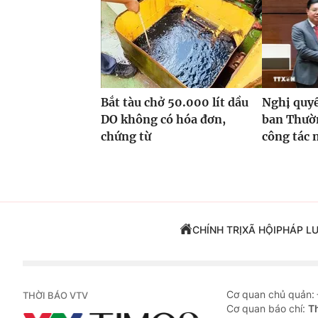
Bắt tàu chở 50.000 lít dầu
Nghị quyế
DO không có hóa đơn,
ban Thườn
chứng từ
công tác 
CHÍNH TRỊ
XÃ HỘI
PHÁP L
Cơ quan chủ quản:
THỜI BÁO VTV
Cơ quan báo chí:
T