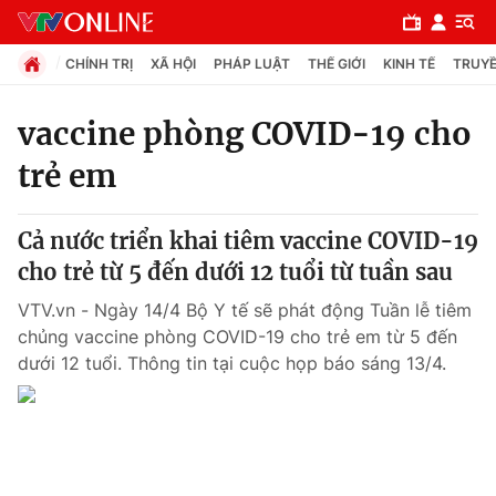
CHÍNH TRỊ
XÃ HỘI
PHÁP LUẬT
THẾ GIỚI
KINH TẾ
TRUYỀ
vaccine phòng COVID-19 cho
trẻ em
Chuyên mục
Chính trị
Cả nước triển khai tiêm vaccine COVID-19
cho trẻ từ 5 đến dưới 12 tuổi từ tuần sau
Xã hội
VTV.vn - Ngày 14/4 Bộ Y tế sẽ phát động Tuần lễ tiêm
chủng vaccine phòng COVID-19 cho trẻ em từ 5 đến
Pháp luật
dưới 12 tuổi. Thông tin tại cuộc họp báo sáng 13/4.
Y tế
Thế giới