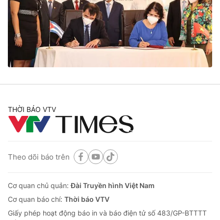
Giao lưu trực tuyến
Sản phẩm
Lịch phát sóng
Thị trường
Tư vấn
Chuyên mục khác
Emagazine
Podcast
THỜI BÁO VTV
Photo
Infographic
Video
Shorts video
Theo dõi báo trên
VTV Money
VTV Thể thao
Cơ quan chủ quản:
Đài Truyền hình Việt Nam
VTV Sức khoẻ
Bất động sản
Cơ quan báo chí:
Thời báo VTV
Giấy phép hoạt động báo in và báo điện tử số 483/GP-BTTTT