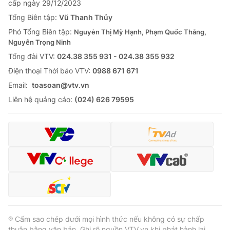
cấp ngày 29/12/2023
Thị trường 24h
Tấm lòng Việt
Tổng Biên tập:
Vũ Thanh Thủy
Phó Tổng Biên tập:
Nguyễn Thị Mỹ Hạnh, Phạm Quốc Thắng,
VTV4
Vươn mình bằng AI
Nguyễn Trọng Ninh
Tổng đài VTV:
024.38 355 931 - 024.38 355 932
VTV9
VTV8
Ðiện thoại Thời báo VTV:
0988 671 671
Email:
toasoan@vtv.vn
Liên hệ tòa soạn
English
Liên hệ quảng cáo:
(024) 626 79595
THỜI BÁO VTV
Theo dõi báo trên
® Cấm sao chép dưới mọi hình thức nếu không có sự chấp
Cơ quan chủ quản:
Đài Truyền hình Việt Nam
thuận bằng văn bản. Ghi rõ nguồn VTV.vn khi phát hành lại