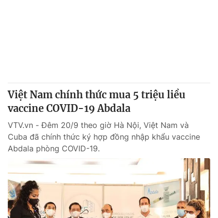
Tin tức
Kinh tế
Thế giới đó đây
Tài chính
Dữ liệu và đời sống
Câu chuyện quốc tế
Thị trường
Truyền hình
Góc doanh nghiệp
Việt Nam chính thức mua 5 triệu liều
Phim VTV
Giải trí
vaccine COVID-19 Abdala
Hậu trường
Điện ảnh
VTV.vn - Đêm 20/9 theo giờ Hà Nội, Việt Nam và
Đời sống
Nhân vật
Cuba đã chính thức ký hợp đồng nhập khẩu vaccine
Âm nhạc
Abdala phòng COVID-19.
Du lịch
Khán giả
Giáo dục
Sao
Làm đẹp
Giải sao mai
Tuyển sinh
Công nghệ
Chất lượng cuộc sống
Học trực tuyến
Hitech Công nghệ tương lai