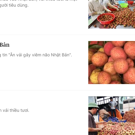
ười tiêu dùng.
Góc ảnh
Giáo dục
Công nghệ
Tuyển sinh
Hitech Công ng
 Bản
Học trực tuyến
Sản phẩm
 tin "Ăn vải gây viêm não Nhật Bản".
g
Thị trường
Tư vấn
vải thiều tươi.