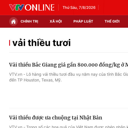
Thứ Sáu, 7/8/2026
CHÍNH TRỊ
XÃ HỘI
PHÁP LUẬT
THẾ GIỚI
Chính trị
Xã hội
vải thiều tươi
Thế giới
Kinh tế
Vải thiều Bắc Giang giá gần 800.000 đồng/kg ở 
Tin tức
Tài chính
VTV.vn - Lô hàng vải thiều tươi đầu vụ năm nay của tỉnh Bắc
đến TP Houston, Texas, Mỹ.
Thế giới đó đây
Thị trường
Câu chuyện quốc tế
Góc doanh nghiệp
Dữ liệu và đời sống
Vải thiều được ưa chuộng tại Nhật Bản
VTV.vn - Trong số các hoa quả của Việt Nam được phép nhập kh