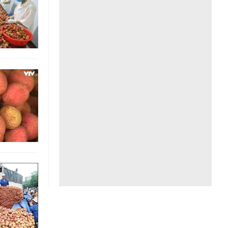
Liên hệ toà soạn
hệ tương lai