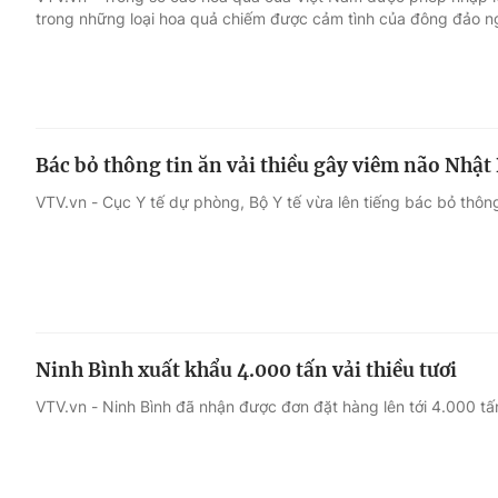
trong những loại hoa quả chiếm được cảm tình của đông đảo ng
Giải trí
Đời sống
Điện ảnh
Du lịch
Bác bỏ thông tin ăn vải thiều gây viêm não Nhật
Âm nhạc
Làm đẹp
VTV.vn - Cục Y tế dự phòng, Bộ Y tế vừa lên tiếng bác bỏ thông
Sao
Chất lượng cuộc sốn
Ninh Bình xuất khẩu 4.000 tấn vải thiều tươi
VTV.vn - Ninh Bình đã nhận được đơn đặt hàng lên tới 4.000 tấn 