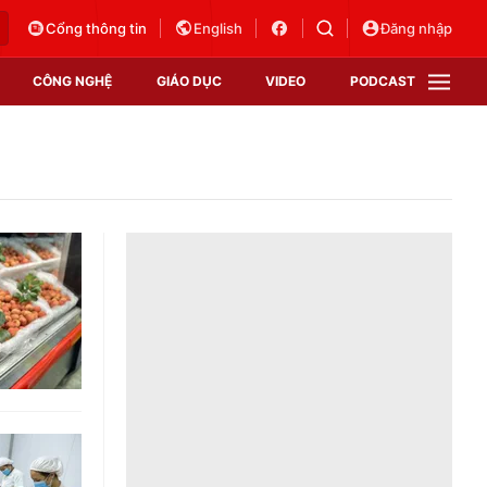
Cổng thông tin
English
Đăng nhập
CÔNG NGHỆ
GIÁO DỤC
VIDEO
PODCAST
VTV Money
VTV Thể thao
VTV Sức khoẻ
Bất động sản
Thị trường 24h
Tấm lòng Việt
Vươn mình bằng AI
VTV4
VTV8
VTV9
Lịch phát sóng
Giao lưu trực tuyến
Sự kiện