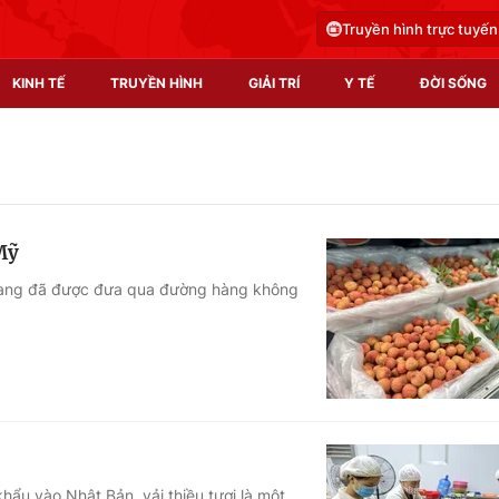
Truyền hình trực tuyến
KINH TẾ
TRUYỀN HÌNH
GIẢI TRÍ
Y TẾ
ĐỜI SỐNG
Pháp luật
Y tế
Truyền hình
Multimedia
Mỹ
Phim VTV
Video
 Giang đã được đưa qua đường hàng không
Hậu trường
Shorts video
Nhân vật
Podcast
Khán giả
EMagazine
Giải sao mai
Photo
Infographic
ẩu vào Nhật Bản, vải thiều tươi là một