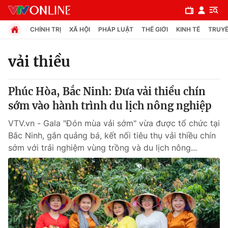
CHÍNH TRỊ
XÃ HỘI
PHÁP LUẬT
THẾ GIỚI
KINH TẾ
TRUYỀ
vải thiều
Chuyên mục
Phúc Hòa, Bắc Ninh: Đưa vải thiều chín
Chính trị
sớm vào hành trình du lịch nông nghiệp
VTV.vn - Gala "Đón mùa vải sớm" vừa được tổ chức tại
Xã hội
Bắc Ninh, gắn quảng bá, kết nối tiêu thụ vải thiều chín
sớm với trải nghiệm vùng trồng và du lịch nông...
Pháp luật
Y tế
Thế giới