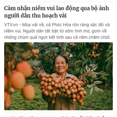
Giấy phép hoạt động báo in và báo điện tử số 483/GP-BTTTT
Cảm nhận niềm vui lao động qua bộ ảnh
cấp ngày 29/12/2023
người dân thu hoạch vải
Tổng Biên tập:
Vũ Thanh Thủy
Phó Tổng Biên tập:
VTV.vn - Mùa vải về, cả Phúc Hòa rộn ràng sắc đỏ và
Nguyễn Thị Mỹ Hạnh, Phạm Quốc Thắng,
Nguyễn Trọng Ninh
niềm vui. Người dân tất bật từ sớm tinh mơ, gom về
Tổng đài VTV:
024.38 355 931 - 024.38 355 932
những chùm quả ngọt kết tinh sau cả năm chăm chút.
Ðiện thoại Thời báo VTV:
024.66 897 897
Email:
toasoan@vtv.vn
Liên hệ quảng cáo:
024-7300.7108