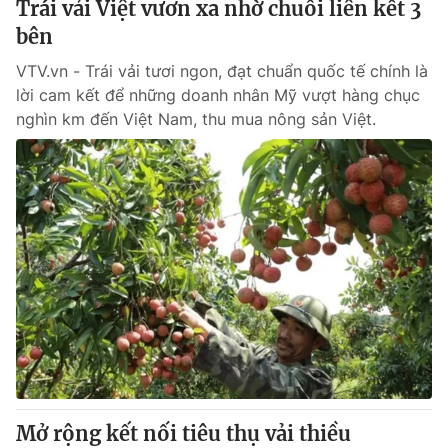
Trái vải Việt vươn xa nhờ chuỗi liên kết 3
bên
® Cấm sao chép dưới mọi hình thức nếu không có sự chấp
VTV.vn - Trái vải tươi ngon, đạt chuẩn quốc tế chính là
thuận bằng văn bản. Ghi rõ nguồn VTV.vn khi phát hành lại
lời cam kết để những doanh nhân Mỹ vượt hàng chục
thông tin từ website này.
nghìn km đến Việt Nam, thu mua nông sản Việt.
Mở rộng kết nối tiêu thụ vải thiều