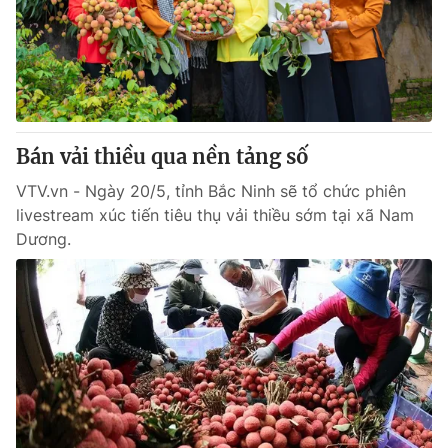
Tin tức
Kinh tế
Thế giới đó đây
Tài chính
Dữ liệu và đời sống
Câu chuyện quốc tế
Thị trường
Bán vải thiều qua nền tảng số
Truyền hình
Góc doanh nghiệp
VTV.vn - Ngày 20/5, tỉnh Bắc Ninh sẽ tổ chức phiên
Phim VTV
Giải trí
livestream xúc tiến tiêu thụ vải thiều sớm tại xã Nam
Hậu trường
Dương.
Điện ảnh
Đời sống
Nhân vật
Âm nhạc
Du lịch
Khán giả
Giáo dục
Sao
Làm đẹp
Giải sao mai
Tuyển sinh
Công nghệ
Chất lượng cuộc sống
Học trực tuyến
Hitech Công nghệ tương lai