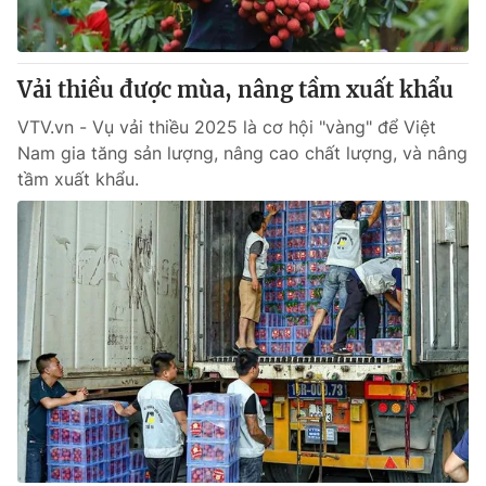
Thị trường 24h
Tấm lòng Việt
VTV4
Vươn mình bằng AI
Vải thiều được mùa, nâng tầm xuất khẩu
VTV.vn - Vụ vải thiều 2025 là cơ hội "vàng" để Việt
VTV9
VTV8
Nam gia tăng sản lượng, nâng cao chất lượng, và nâng
tầm xuất khẩu.
Liên hệ tòa soạn
English
THỜI BÁO VTV
Theo dõi báo trên
Cơ quan chủ quản:
Đài Truyền hình Việt Nam
Cơ quan báo chí:
Thời báo VTV