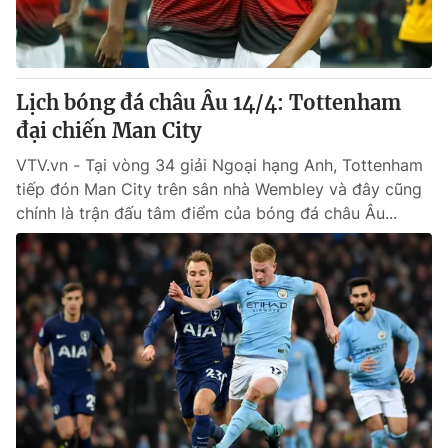
Lịch bóng đá châu Âu 14/4: Tottenham
đại chiến Man City
VTV.vn - Tại vòng 34 giải Ngoại hạng Anh, Tottenham
tiếp đón Man City trên sân nhà Wembley và đây cũng
chính là trận đấu tâm điểm của bóng đá châu Âu...