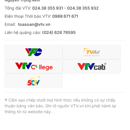
Nguyễn Trọng Ninh
Tổng đài VTV:
024.38 355 931 - 024.38 355 932
Ðiện thoại Thời báo VTV:
0988 671 671
Email:
toasoan@vtv.vn
Liên hệ quảng cáo:
(024) 626 79595
® Cấm sao chép dưới mọi hình thức nếu không có sự chấp
thuận bằng văn bản. Ghi rõ nguồn VTV.vn khi phát hành lại
thông tin từ website này.