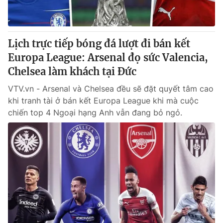
Giấy phép hoạt động báo in và báo điện tử số 483/GP-BTTTT
cấp ngày 29/12/2023
Tổng Biên tập:
Vũ Thanh Thủy
Lịch trực tiếp bóng đá lượt đi bán kết
Phó Tổng Biên tập:
Nguyễn Thị Mỹ Hạnh, Phạm Quốc Thắng,
Europa League: Arsenal đọ sức Valencia,
Nguyễn Trọng Ninh
Tổng đài VTV:
Chelsea làm khách tại Đức
024.38 355 931 - 024.38 355 932
Ðiện thoại Thời báo VTV:
024.66 897 897
VTV.vn - Arsenal và Chelsea đều sẽ đặt quyết tâm cao
Email:
toasoan@vtv.vn
khi tranh tài ở bán kết Europa League khi mà cuộc
Liên hệ quảng cáo:
024-7300.7108
chiến top 4 Ngoại hạng Anh vẫn đang bỏ ngỏ.