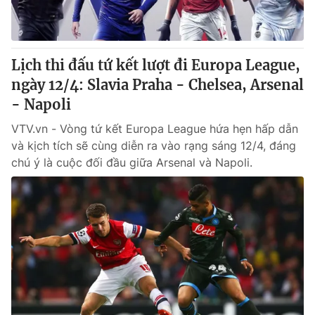
® Cấm sao chép dưới mọi hình thức nếu không có sự chấp
thuận bằng văn bản. Ghi rõ nguồn VTV.vn khi phát hành lại
Lịch thi đấu tứ kết lượt đi Europa League,
thông tin từ website này.
ngày 12/4: Slavia Praha - Chelsea, Arsenal
- Napoli
VTV.vn - Vòng tứ kết Europa League hứa hẹn hấp dẫn
và kịch tích sẽ cùng diễn ra vào rạng sáng 12/4, đáng
chú ý là cuộc đối đầu giữa Arsenal và Napoli.