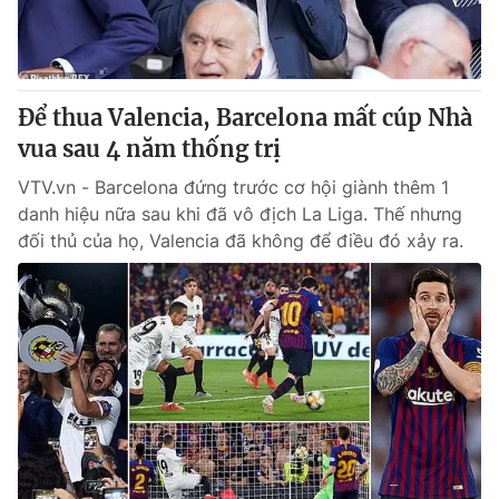
Giao lưu trực tuyến
Sản phẩm
Lịch phát sóng
Thị trường
Tư vấn
Để thua Valencia, Barcelona mất cúp Nhà
vua sau 4 năm thống trị
Chuyên mục khác
Emagazine
VTV.vn - Barcelona đứng trước cơ hội giành thêm 1
Podcast
danh hiệu nữa sau khi đã vô địch La Liga. Thế nhưng
đối thủ của họ, Valencia đã không để điều đó xảy ra.
Photo
Infographic
Video
Shorts video
VTV Money
VTV Thể thao
VTV Sức khoẻ
Bất động sản