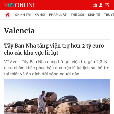
CHÍNH TRỊ
XÃ HỘI
PHÁP LUẬT
THẾ GIỚI
KINH TẾ
TRUYỀ
Valencia
Chuyên mục
Tây Ban Nha tăng viện trợ hơn 2 tỷ euro
Chính trị
cho các khu vực lũ lụt
VTV.vn - Tây Ban Nha công bố gói viện trợ gần 2,3 tỷ
Xã hội
euro nhằm khắc phục hậu quả trận lũ lụt lịch sử, hỗ trợ
tái thiết và ổn định đời sống người dân.
Pháp luật
Y tế
Thế giới