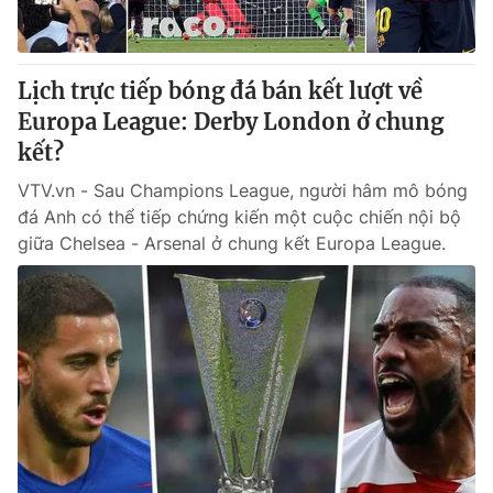
Thị trường 24h
Tấm lòng Việt
VTV4
Vươn mình bằng AI
Lịch trực tiếp bóng đá bán kết lượt về
Europa League: Derby London ở chung
VTV9
VTV8
kết?
VTV.vn - Sau Champions League, người hâm mô bóng
Liên hệ tòa soạn
English
đá Anh có thể tiếp chứng kiến một cuộc chiến nội bộ
giữa Chelsea - Arsenal ở chung kết Europa League.
THỜI BÁO VTV
Theo dõi báo trên
Cơ quan chủ quản:
Đài Truyền hình Việt Nam
Cơ quan báo chí:
Thời báo VTV