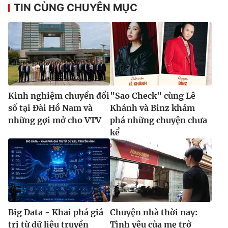
TIN CÙNG CHUYÊN MỤC
Kinh nghiệm chuyển đổi
"Sao Check" cùng Lê
số tại Đài Hồ Nam và
Khánh và Binz khám
những gợi mở cho VTV
phá những chuyện chưa
kể
Big Data - Khai phá giá
Chuyện nhà thời nay:
trị từ dữ liệu truyền
Tình yêu của mẹ trở