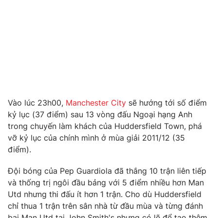
Photo
Infographic
Video
Shorts video
VTV Money
VTV Thể thao
VTV Sức khoẻ
Bất động sản
Vào lúc 23h00,
Manchester City
sẽ hướng tới số điểm
kỷ lục (37 điểm) sau 13 vòng đấu Ngoại hạng Anh
trong chuyến làm khách của Huddersfield Town, phá
Thị trường 24h
Tấm lòng Việt
vỡ kỷ lục của chính mình ở mùa giải 2011/12 (35
điểm).
VTV4
Vươn mình bằng AI
Đội bóng của Pep Guardiola đã thắng 10 trận liên tiếp
và thống trị ngôi đầu bảng với 5 điểm nhiều hơn Man
VTV9
VTV8
Utd nhưng thi đấu ít hơn 1 trận. Cho dù Huddersfield
chỉ thua 1 trận trên sân nhà từ đầu mùa và từng đánh
Liên hệ tòa soạn
English
bại Man Utd tại John Smith's nhưng có lẽ để tạo thêm