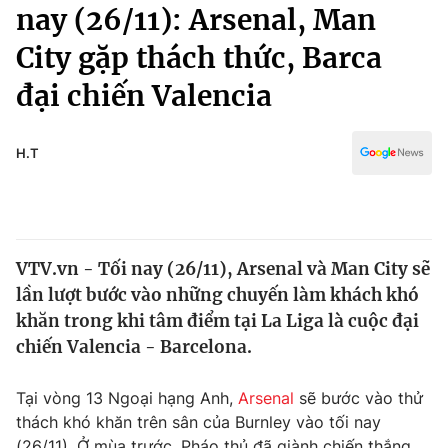
Chính trị
nay (26/11): Arsenal, Man
Truyền hình
City gặp thách thức, Barca
Văn hóa - Giải trí
Xã hội
Y tế
đại chiến Valencia
Đời sống
Pháp luật
Công nghệ
Giáo dục
H.T
Y tế
Thế giới
VTV.vn - Tối nay (26/11), Arsenal và Man City sẽ
Tin tức
lần lượt bước vào những chuyến làm khách khó
Kinh tế
Thế giới đó đây
khăn trong khi tâm điểm tại La Liga là cuộc đại
Tài chính
chiến Valencia - Barcelona.
Dữ liệu và đời sống
Câu chuyện quốc tế
Thị trường
Tại vòng 13 Ngoại hạng Anh,
Arsenal
sẽ bước vào thử
Truyền hình
Góc doanh nghiệp
thách khó khăn trên sân của Burnley vào tối nay
(26/11). Ở mùa trước, Pháo thủ đã giành chiến thắng