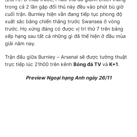
Phim VTV
Giải trí
trong cả 2 lần gặp đối thủ này đều vào phút bù giờ
Hậu trường
cuối trận. Burnley hiện vẫn đang tiếp tục phong độ
Điện ảnh
xuất sắc bằng chiến thắng trước Swansea ở vòng
Đời sống
Nhân vật
trước. Họ xứng đáng có được vị trí thứ 7 trên bảng
Âm nhạc
xếp hạng sau tất cả những gì đã thể hiện ở đầu mùa
Du lịch
Khán giả
Giáo dục
giải năm nay.
Sao
Làm đẹp
Giải sao mai
Tuyển sinh
Trận đấu giữa Burnley – Arsenal sẽ được tường thuật
Công nghệ
Chất lượng cuộc sống
trực tiếp lúc 21h00 trên kênh
Bóng đá TV
và
K+1
.
Học trực tuyến
Hitech Công nghệ tương lai
Giao lưu trực tuyến
Preview Ngoại hạng Anh ngày 26/11
Sản phẩm
Lịch phát sóng
Thị trường
Tư vấn
Chuyên mục khác
Emagazine
Podcast