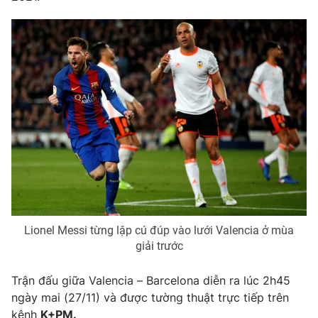
Email:
toasoan@vtv.vn
Liên hệ quảng cáo:
024-7300.7108
® Cấm sao chép dưới mọi hình thức nếu không có sự chấp
Lionel Messi từng lập cú đúp vào lưới Valencia ở mùa
thuận bằng văn bản. Ghi rõ nguồn VTV.vn khi phát hành lại
giải trước
thông tin từ website này.
Trận đấu giữa Valencia – Barcelona diễn ra lúc 2h45
ngày mai (27/11) và được tường thuật trực tiếp trên
kênh
K+PM
.