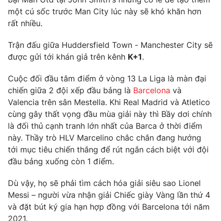
một cú sốc trước Man City lúc này sẽ khó khăn hơn
rất nhiều.
Trận đấu giữa Huddersfield Town - Manchester City sẽ
THỜI BÁO VTV
được gửi tới khán giả trên kênh
K+1
.
Theo dõi báo trên
Cuộc đối đầu tâm điểm ở vòng 13 La Liga là màn đại
chiến giữa 2 đội xếp đầu bảng là
Barcelona
và
Valencia trên sân Mestella. Khi Real Madrid và Atletico
Cơ quan chủ quản:
Đài Truyền hình Việt Nam
cùng gây thất vọng đầu mùa giải này thì Bầy dơi chính
Cơ quan báo chí:
Thời báo VTV
là đối thủ cạnh tranh lớn nhất của Barca ở thời điểm
Giấy phép hoạt động báo in và báo điện tử số 483/GP-BTTTT
này. Thầy trò HLV Marcelino chắc chắn đang hướng
cấp ngày 29/12/2023
tới mục tiêu chiến thắng để rút ngắn cách biệt với đội
Tổng Biên tập:
Vũ Thanh Thủy
đầu bảng xuống còn 1 điểm.
Phó Tổng Biên tập:
Nguyễn Thị Mỹ Hạnh, Phạm Quốc Thắng,
Nguyễn Trọng Ninh
Dù vậy, họ sẽ phải tìm cách hóa giải siêu sao Lionel
Tổng đài VTV:
Messi – người vừa nhận giải Chiếc giày Vàng lần thứ 4
024.38 355 931 - 024.38 355 932
và đặt bút ký gia hạn hợp đồng với Barcelona tới năm
Ðiện thoại Thời báo VTV:
024.66 897 897
2021.