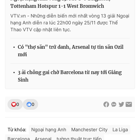
Tottenham Hotspur 1-1 West Bromwich
VTV.vn - Những diễn biến mới nhất vòng 13 giải Ngoại
hạng Anh diễn ra lúc 22h00 ngày 25/11 được Thể
Thao VTV cập nhật liên tục.
Có "thợ săn" trứ danh, Arsenal tự tin săn Ozil
mới
3 ải chông gai chờ Barcelona từ nay tới Giáng
Sinh
0
0
Từ khóa:
Ngoại hạng Anh
Manchester City
La Liga
Barcelona
Arsenal
tường thuật trực tiếp