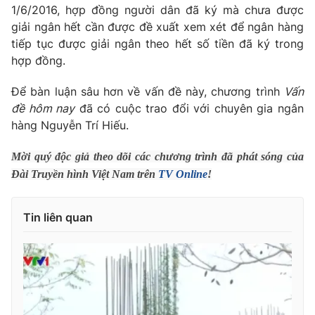
1/6/2016, hợp đồng người dân đã ký mà chưa được
Photo
Infographic
giải ngân hết cần được đề xuất xem xét để ngân hàng
tiếp tục được giải ngân theo hết số tiền đã ký trong
hợp đồng.
Video
Shorts video
Để bàn luận sâu hơn về vấn đề này, chương trình
Vấn
VTV Money
VTV Thể thao
đề hôm nay
đã có cuộc trao đổi với chuyên gia ngân
hàng Nguyễn Trí Hiếu.
VTV Sức khoẻ
Bất động sản
Mời quý độc giả theo dõi các chương trình đã phát sóng của
Đài Truyền hình Việt Nam trên
TV Online
!
Thị trường 24h
Tấm lòng Việt
Tin liên quan
VTV4
Vươn mình bằng AI
VTV9
VTV8
Liên hệ tòa soạn
English