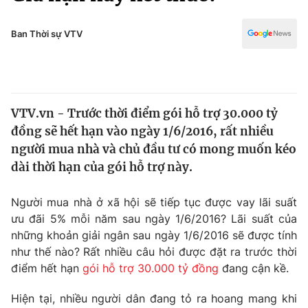
Chính trị
Truyền hình
Văn hóa - Giải trí
Ban Thời sự VTV
Xã hội
Y tế
Đời sống
Pháp luật
Công nghệ
Giáo dục
VTV.vn - Trước thời điểm gói hỗ trợ 30.000 tỷ
Y tế
đồng sẽ hết hạn vào ngày 1/6/2016, rất nhiều
người mua nhà và chủ đầu tư có mong muốn kéo
Thế giới
dài thời hạn của gói hỗ trợ này.
Tin tức
Người mua nhà ở xã hội sẽ tiếp tục được vay lãi suất
Kinh tế
ưu đãi 5% mỗi năm sau ngày 1/6/2016? Lãi suất của
Thế giới đó đây
Tài chính
những khoản giải ngân sau ngày 1/6/2016 sẽ được tính
Dữ liệu và đời sống
Câu chuyện quốc tế
như thế nào? Rất nhiều câu hỏi được đặt ra trước thời
Thị trường
điểm hết hạn
gói hỗ trợ 30.000 tỷ đồng
đang cận kề.
Truyền hình
Góc doanh nghiệp
Hiện tại, nhiều người dân đang tỏ ra hoang mang khi