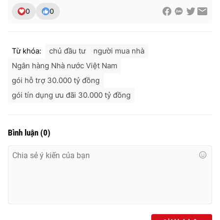
Ðiện thoại Thời báo VTV:
024.66 897 897
0
0
Email:
toasoan@vtv.vn
Liên hệ quảng cáo:
024-7300.7108
Từ khóa:
chủ đầu tư
người mua nhà
Ngân hàng Nhà nước Việt Nam
gói hỗ trợ 30.000 tỷ đồng
gói tín dụng ưu đãi 30.000 tỷ đồng
Bình luận
(
0
)
® Cấm sao chép dưới mọi hình thức nếu không có sự chấp
thuận bằng văn bản. Ghi rõ nguồn VTV.vn khi phát hành lại
thông tin từ website này.