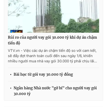
THỜI BÁO VTV
Rủi ro của người vay gói 30.000 tỷ khi dự án chậm
tiến độ
Theo dõi báo trên
VTV.vn - Việc các dự án chậm tiến độ so với cam kết,
sẽ đẩy đợt thanh toán cuối đến sau ngày 1/6, khiến
Cơ quan chủ quản:
Đài Truyền hình Việt Nam
nhiều người mua nhà vay gói 30.000 tỷ phải chịu lãi...
Cơ quan báo chí:
Thời báo VTV
Giấy phép hoạt động báo in và báo điện tử số 483/GP-BTTTT
Bài học từ gói vay 30.000 tỷ đồng
cấp ngày 29/12/2023
Tổng Biên tập:
Vũ Thanh Thủy
Ngân hàng Nhà nước "gỡ bí" cho người vay gói
Phó Tổng Biên tập:
Nguyễn Thị Mỹ Hạnh, Phạm Quốc Thắng,
30.000 tỷ
Nguyễn Trọng Ninh
Tổng đài VTV:
024.38 355 931 - 024.38 355 932