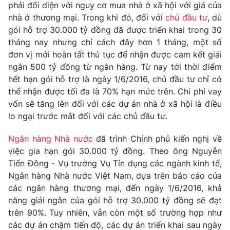
Phim VTV
phải đối diện với nguy cơ mua nhà ở xã hội với giá của
Giải trí
nhà ở thương mại. Trong khi đó, đối với
chủ đầu tư
, dù
Hậu trường
gói hỗ trợ 30.000 tỷ đồng đã được triển khai trong 30
Điện ảnh
Đời sống
tháng nay nhưng chỉ cách đây hơn 1 tháng, một số
Nhân vật
Âm nhạc
đơn vị mới hoàn tất thủ tục để nhận được cam kết giải
Du lịch
Khán giả
ngân 500 tỷ đồng từ ngân hàng. Từ nay tới thời điểm
Giáo dục
Sao
hết hạn gói hỗ trợ là ngày 1/6/2016, chủ đầu tư chỉ có
Làm đẹp
Giải sao mai
thể nhận được tối đa là 70% hạn mức trên. Chi phí vay
Tuyển sinh
Công nghệ
Chất lượng cuộc sống
vốn sẽ tăng lên đối với các dự án nhà ở xã hội là điều
Học trực tuyến
lo ngại trước mắt đối với các chủ đầu tư.
Hitech Công nghệ tương lai
Giao lưu trực tuyến
Ngân hàng Nhà nước
đã trình Chính phủ kiến nghị về
Sản phẩm
việc gia hạn gói 30.000 tỷ đồng. Theo ông Nguyễn
Lịch phát sóng
Thị trường
Tiến Đông - Vụ trưởng Vụ Tín dụng các ngành kinh tế,
Ngân hàng Nhà nước Việt Nam, dựa trên báo cáo của
Tư vấn
các ngân hàng thương mại, đến ngày 1/6/2016, khả
Chuyên mục khác
năng giải ngân của gói hỗ trợ 30.000 tỷ đồng sẽ đạt
trên 90%. Tuy nhiên, vẫn còn một số trường hợp như
Emagazine
Podcast
các dự án chậm tiến độ, các dự án triển khai sau ngày