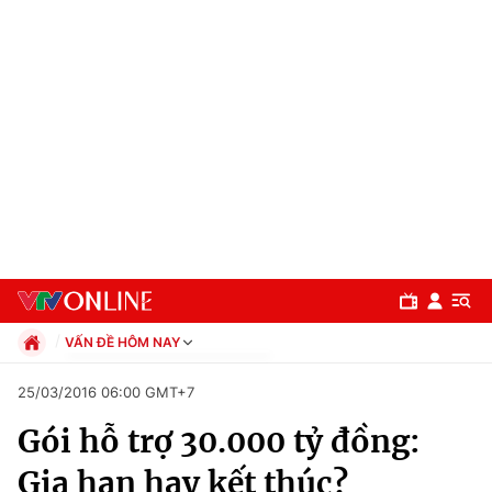
VẤN ĐỀ HÔM NAY
Chính trị
25/03/2016 06:00 GMT+7
Xã hội
Gói hỗ trợ 30.000 tỷ đồng:
Pháp luật
Chuyên mục
Kinh tế
Gia hạn hay kết thúc?
Thể thao