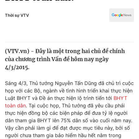
Chính trị
Truyền hình
Văn hóa - Giải trí
Thời sự VTV
Xã hội
Y tế
Đời sống
Pháp luật
Công nghệ
Giáo dục
(VTV.vn) - Đây là một trong hai chủ đề chính
Y tế
của chương trình Vấn đề hôm nay ngày
4/3/2015.
Thế giới
Sáng 4/3, Thủ tướng Nguyễn Tấn Dũng đã chủ trì cuộc
Tin tức
họp với các Bộ, ngành về tình hình triển khai thực hiện
Kinh tế
Luật BHYT và Đề án thực hiện lộ trình tiến tới
BHYT
Thế giới đó đây
Tài chính
toàn dân
. Tại cuộc họp, Thủ tướng đã yêu cầu phải
Dữ liệu và đời sống
Câu chuyện quốc tế
thực hiện đồng bộ các biện pháp để đưa tỷ lệ người
Thị trường
dân tham gia BHYT lên 75% dân số vào cuối năm nay.
Truyền hình
Vậy cần phải làm gì để đạt được mục tiêu này, bởi số
Góc doanh nghiệp
người chưa tham gia bảo hiểm hầu hết nằm trong