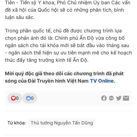
Tiên - Tiến sỹ Y khoa, Phó Chủ nhiệm Ủy ban Các vấn
Photo
đề xã hội của Quốc hội sẽ có những phân tích, bình
Infographic
luận sâu sắc.
Video
Shorts video
Trong phần quốc tế, chủ đề được chương trình lựa
chọn phản ánh đó là: Chính phủ Ấn Độ vừa công bố
VTV Money
ngân sách cho tài khóa mới sẽ bắt đầu vào tháng sau
VTV Thể thao
- ngân sách thể hiện sự ưu tiên mạnh mẽ cho kế hoạch
thúc đẩy tăng trưởng kinh tế Ấn Độ.
VTV Sức khoẻ
Bất động sản
Mời quý độc giả theo dõi các chương trình đã phát
Thị trường 24h
sóng của Đài Truyền hình Việt Nam
Tấm lòng Việt
TV Online.
VTV4
0
0
Vươn mình bằng AI
VTV9
VTV8
Từ khóa:
Thủ tướng Nguyễn Tấn Dũng
Liên hệ tòa soạn
English