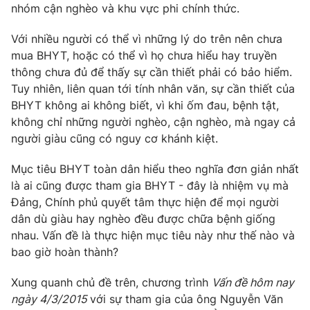
Phim VTV
nhóm cận nghèo và khu vực phi chính thức.
Giải trí
Hậu trường
Với nhiều người có thể vì những lý do trên nên chưa
Điện ảnh
Đời sống
mua BHYT, hoặc có thể vì họ chưa hiểu hay truyền
Nhân vật
Âm nhạc
thông chưa đủ để thấy sự cần thiết phải có bảo hiểm.
Du lịch
Khán giả
Tuy nhiên, liên quan tới tính nhân văn, sự cần thiết của
Giáo dục
Sao
BHYT không ai không biết, vì khi ốm đau, bệnh tật,
Làm đẹp
Giải sao mai
không chỉ những người nghèo, cận nghèo, mà ngay cả
Tuyển sinh
Công nghệ
người giàu cũng có nguy cơ khánh kiệt.
Chất lượng cuộc sống
Học trực tuyến
Hitech Công nghệ tương lai
Mục tiêu BHYT toàn dân hiểu theo nghĩa đơn giản nhất
Giao lưu trực tuyến
là ai cũng được tham gia BHYT - đây là nhiệm vụ mà
Sản phẩm
Đảng, Chính phủ quyết tâm thực hiện để mọi người
Lịch phát sóng
dân dù giàu hay nghèo đều được chữa bệnh giống
Thị trường
nhau. Vấn đề là thực hiện mục tiêu này như thế nào và
Tư vấn
bao giờ hoàn thành?
Chuyên mục khác
Xung quanh chủ đề trên, chương trình
Vấn đề hôm nay
Emagazine
Podcast
ngày 4/3/2015
với sự tham gia của ông Nguyễn Văn