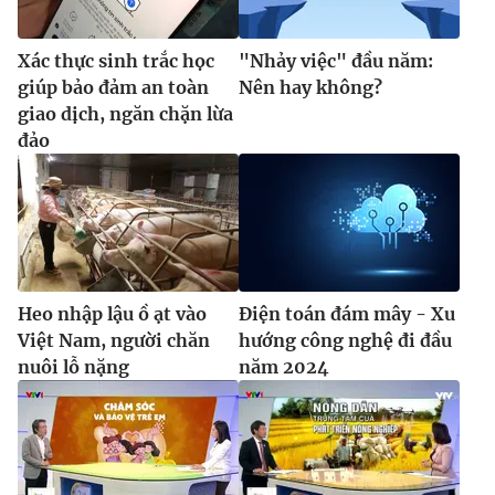
Ðiện thoại Thời báo VTV:
024.66 897 897
Email:
toasoan@vtv.vn
Xác thực sinh trắc học
"Nhảy việc" đầu năm:
Liên hệ quảng cáo:
024-7300.7108
giúp bảo đảm an toàn
Nên hay không?
giao dịch, ngăn chặn lừa
đảo
Heo nhập lậu ồ ạt vào
Điện toán đám mây - Xu
Việt Nam, người chăn
hướng công nghệ đi đầu
nuôi lỗ nặng
năm 2024
® Cấm sao chép dưới mọi hình thức nếu không có sự chấp
thuận bằng văn bản. Ghi rõ nguồn VTV.vn khi phát hành lại
thông tin từ website này.