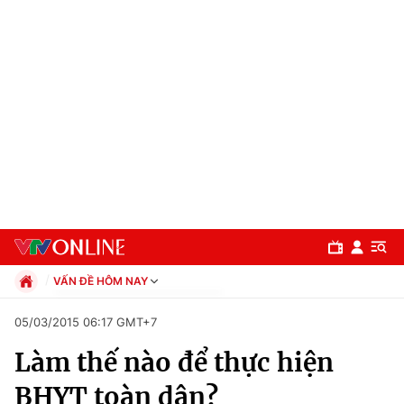
VẤN ĐỀ HÔM NAY
Chính trị
05/03/2015 06:17 GMT+7
Xã hội
Làm thế nào để thực hiện
Pháp luật
Chuyên mục
Kinh tế
BHYT toàn dân?
Thể thao