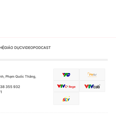
HỆ
GIÁO DỤC
VIDEO
PODCAST
nh, Phạm Quốc Thắng,
.38 355 932
71