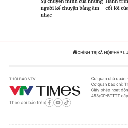
Sự chuyển mình của những
Hành trìn
người kể chuyện bằng âm
cốt lõi c
nhạc
CHÍNH TRỊ
XÃ HỘI
PHÁP L
Cơ quan chủ quản:
THỜI BÁO VTV
Cơ quan báo chí:
T
Giấy phép hoạt độn
483/GP-BTTTT cấp
Theo dõi báo trên