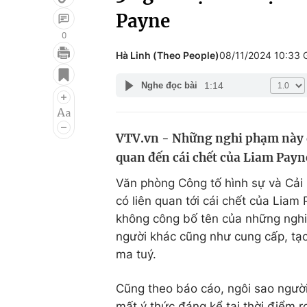
Payne
0
Hà Linh (Theo People)
08/11/2024 10:33
Giải trí
Đời sống
1:14
Nghe đọc bài
Điện ảnh
Du lịch
Âm nhạc
Làm đẹp
VTV.vn - Những nghi phạm này đã 
Sao
Chất lượng cuộc sốn
quan đến cái chết của Liam Payn
Văn phòng Công tố hình sự và Cải 
có liên quan tới cái chết của Lia
không công bố tên của những nghi
người khác cũng như cung cấp, tạo
ma tuý.
Cũng theo báo cáo, ngôi sao người
mất ý thức đáng kể tại thời điểm r