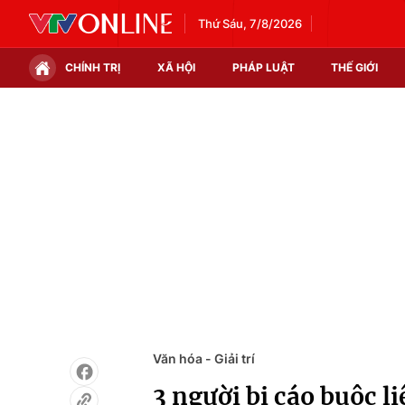
Thứ Sáu, 7/8/2026
CHÍNH TRỊ
XÃ HỘI
PHÁP LUẬT
THẾ GIỚI
Chính trị
Xã hội
Thế giới
Kinh tế
Tin tức
Tài chính
Thế giới đó đây
Thị trường
Câu chuyện quốc tế
Góc doanh nghiệp
Dữ liệu và đời sống
Văn hóa - Giải trí
3 người bị cáo buộc l