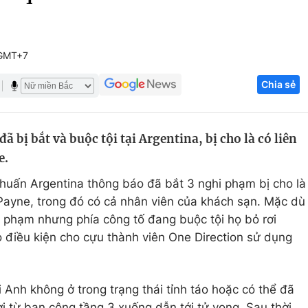
Góc ảnh
 GMT+7
Giáo dục
Công nghệ
Chia sẻ
Tuyển sinh
Hitech Công ng
Học trực tuyến
Sản phẩm
bị bắt và buộc tội tại Argentina, bị cho là có liên
g
Thị trường
e.
Tư vấn
huấn Argentina thông báo đã bắt 3 nghi phạm bị cho là
m Payne, trong đó có cả nhân viên của khách sạn. Mặc dù
 phạm nhưng phía công tố đang buộc tội họ bỏ rơi
 điều kiện cho cựu thành viên One Direction sử dụng
 Anh không ở trong trạng thái tỉnh táo hoặc có thể đã
ơi từ ban công tầng 3 xuống dẫn tới tử vong. Sau thời