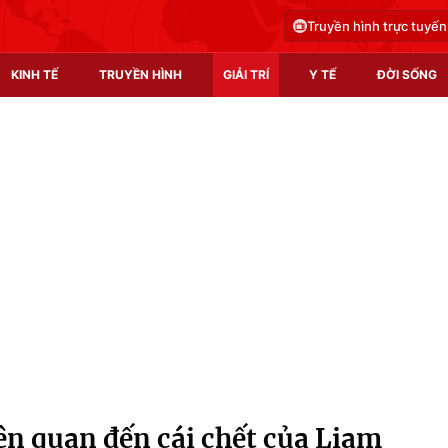
Truyền hình trực tuyến
KINH TẾ
TRUYỀN HÌNH
GIẢI TRÍ
Y TẾ
ĐỜI SỐNG
Pháp luật
Y tế
Truyền hình
Multimedia
Phim VTV
Video
Hậu trường
Shorts video
Nhân vật
Podcast
Khán giả
EMagazine
Giải sao mai
Photo
iên quan đến cái chết của Liam
Infographic