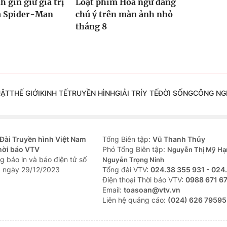
h gìn giữ giá trị
Loạt phim Hoa ngữ đáng
ủa Spider-Man
chú ý trên màn ảnh nhỏ
tháng 8
UẬT
THẾ GIỚI
KINH TẾ
TRUYỀN HÌNH
GIẢI TRÍ
Y TẾ
ĐỜI SỐNG
CÔNG NG
Đài Truyền hình Việt Nam
Tổng Biên tập:
Vũ Thanh Thủy
hời báo VTV
Phó Tổng Biên tập:
Nguyễn Thị Mỹ Hạ
g báo in và báo điện tử số
Nguyễn Trọng Ninh
 ngày 29/12/2023
Tổng đài VTV:
024.38 355 931 - 024
Ðiện thoại Thời báo VTV:
0988 671 6
Email:
toasoan@vtv.vn
Liên hệ quảng cáo:
(024) 626 79595