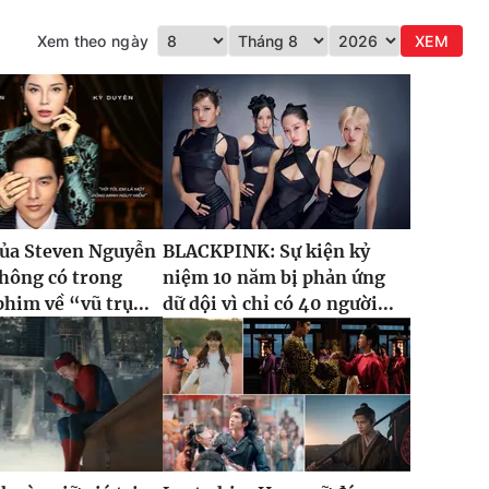
Xem theo ngày
XEM
của Steven Nguyễn
BLACKPINK: Sự kiện kỷ
hông có trong
niệm 10 năm bị phản ứng
phim về “vũ trụ...
dữ dội vì chỉ có 40 người...