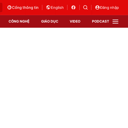
Cổng thông tin
English
Đăng nhập
CÔNG NGHỆ
GIÁO DỤC
VIDEO
PODCAST
VTV Money
VTV Thể thao
VTV Sức khoẻ
Bất động sản
Thị trường 24h
Tấm lòng Việt
Vươn mình bằng AI
VTV4
VTV8
VTV9
Lịch phát sóng
Giao lưu trực tuyến
Sự kiện