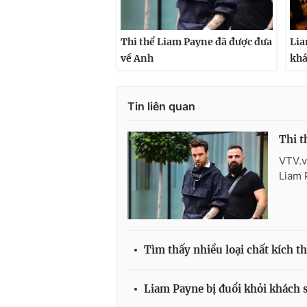
Thi thể Liam Payne đã được đưa
Lia
về Anh
khá
Tin liên quan
Thi t
VTV.v
Liam 
Tìm thấy nhiều loại chất kích t
Liam Payne bị đuổi khỏi khách s