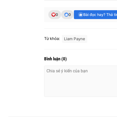
0
0
Bài đọc hay? Thả t
Từ khóa:
Liam Payne
Bình luận
(
0
)