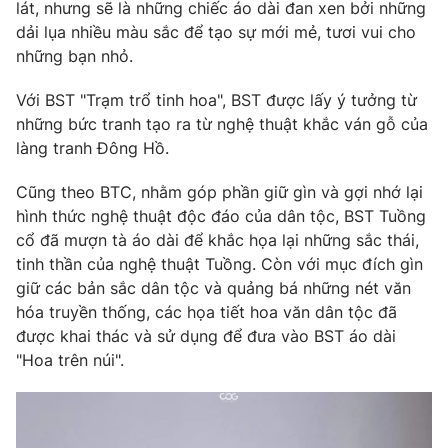
Phim VTV
lát, nhưng sẽ là những chiếc áo dài đan xen bởi những
Giải trí
dải lụa nhiều màu sắc để tạo sự mới mẻ, tươi vui cho
Hậu trường
những bạn nhỏ.
Điện ảnh
Đời sống
Nhân vật
Với BST "Trạm trổ tinh hoa", BST được lấy ý tưởng từ
Âm nhạc
Du lịch
những bức tranh tạo ra từ nghệ thuật khắc ván gỗ của
Khán giả
Giáo dục
Sao
làng tranh Đông Hồ.
Làm đẹp
Giải sao mai
Tuyển sinh
Cũng theo BTC, nhằm góp phần giữ gìn và gợi nhớ lại
Công nghệ
Chất lượng cuộc sống
hình thức nghệ thuật độc đáo của dân tộc, BST Tuồng
Học trực tuyến
Hitech Công nghệ tương lai
cổ đã mượn tà áo dài để khắc họa lại những sắc thái,
Giao lưu trực tuyến
tinh thần của nghệ thuật Tuồng. Còn với mục đích gìn
Sản phẩm
giữ các bản sắc dân tộc và quảng bá những nét văn
Lịch phát sóng
hóa truyền thống, các họa tiết hoa văn dân tộc đã
Thị trường
được khai thác và sử dụng để đưa vào BST áo dài
Tư vấn
"Hoa trên núi".
Chuyên mục khác
Emagazine
Podcast