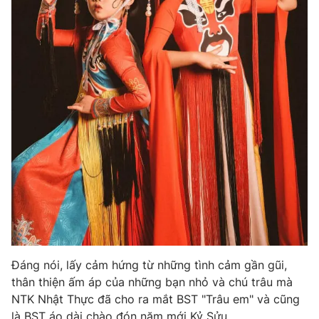
Ðiện thoại Thời báo VTV:
024.66 897 897
Email:
toasoan@vtv.vn
Liên hệ quảng cáo:
024-7300.7108
® Cấm sao chép dưới mọi hình thức nếu không có sự chấp
thuận bằng văn bản. Ghi rõ nguồn VTV.vn khi phát hành lại
Đáng nói, lấy cảm hứng từ những tình cảm gần gũi,
thông tin từ website này.
thân thiện ấm áp của những bạn nhỏ và chú trâu mà
NTK Nhật Thực đã cho ra mắt BST "Trâu em" và cũng
là BST áo dài chào đón năm mới Kỷ Sửu.