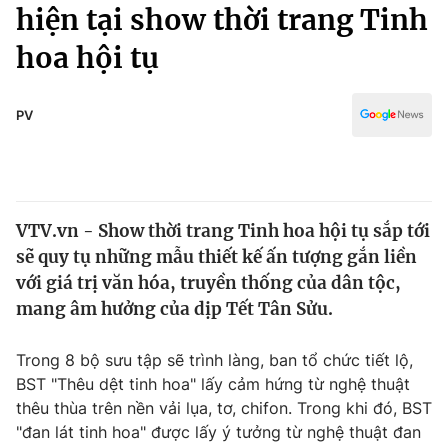
Chính trị
hiện tại show thời trang Tinh
Truyền hình
hoa hội tụ
Văn hóa - Giải trí
Xã hội
Y tế
Đời sống
PV
Pháp luật
Công nghệ
Giáo dục
Y tế
VTV.vn - Show thời trang Tinh hoa hội tụ sắp tới
Thế giới
sẽ quy tụ những mẫu thiết kế ấn tượng gắn liền
Tin tức
với giá trị văn hóa, truyền thống của dân tộc,
Kinh tế
mang âm hưởng của dịp Tết Tân Sửu.
Thế giới đó đây
Tài chính
Dữ liệu và đời sống
Câu chuyện quốc tế
Trong 8 bộ sưu tập sẽ trình làng, ban tổ chức tiết lộ,
Thị trường
BST "Thêu dệt tinh hoa" lấy cảm hứng từ nghệ thuật
thêu thùa trên nền vải lụa, tơ, chifon. Trong khi đó, BST
Truyền hình
Góc doanh nghiệp
"đan lát tinh hoa" được lấy ý tưởng từ nghệ thuật đan