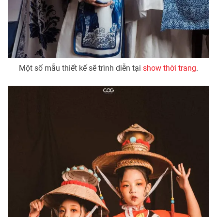
THỜI BÁO VTV
Một số mẫu thiết kế sẽ trình diễn tại
show thời trang
.
Theo dõi báo trên
Cơ quan chủ quản:
Đài Truyền hình Việt Nam
Cơ quan báo chí:
Thời báo VTV
Giấy phép hoạt động báo in và báo điện tử số 483/GP-BTTTT
cấp ngày 29/12/2023
Tổng Biên tập:
Vũ Thanh Thủy
Phó Tổng Biên tập:
Nguyễn Thị Mỹ Hạnh, Phạm Quốc Thắng,
Nguyễn Trọng Ninh
Tổng đài VTV:
024.38 355 931 - 024.38 355 932