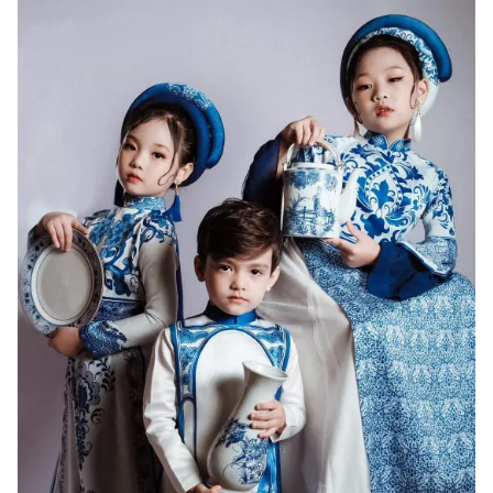
Photo
Infographic
Video
Shorts video
VTV Money
VTV Thể thao
VTV Sức khoẻ
Bất động sản
Thị trường 24h
Tấm lòng Việt
VTV4
Vươn mình bằng AI
VTV9
VTV8
Liên hệ tòa soạn
English