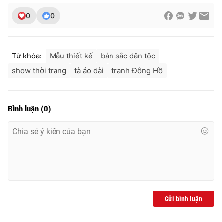
0
0
Từ khóa:
Mẫu thiết kế
bản sắc dân tộc
show thời trang
tà áo dài
tranh Đông Hồ
Bình luận
(
0
)
Gửi bình luận