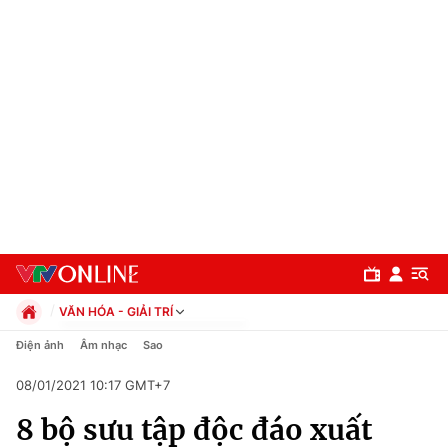
VĂN HÓA - GIẢI TRÍ
Chính trị
Điện ảnh
Âm nhạc
Sao
Xã hội
08/01/2021 10:17 GMT+7
Pháp luật
Chuyên mục
Kinh tế
8 bộ sưu tập độc đáo xuất
Thể thao