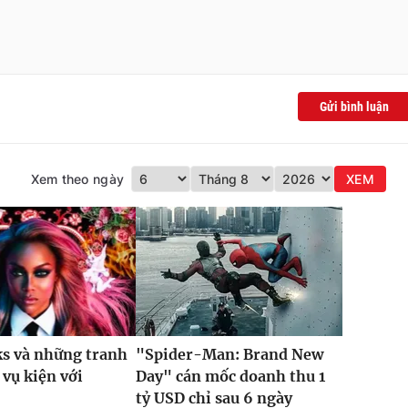
Gửi bình luận
Xem theo ngày
XEM
ks và những tranh
"Spider-Man: Brand New
 vụ kiện với
Day" cán mốc doanh thu 1
tỷ USD chỉ sau 6 ngày