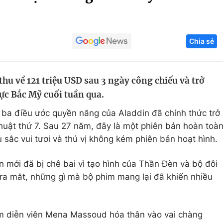
Góc ảnh
Chia sẻ
Giáo dục
Công nghệ
Tuyển sinh
Hitech Công ng
hu về 121 triệu USD sau 3 ngày công chiếu và trở
Học trực tuyến
Sản phẩm
ực Bắc Mỹ cuối tuần qua.
g
Thị trường
 ba điều ước quyền năng của Aladdin đã chính thức trở
Tư vấn
thuật thứ 7. Sau 27 năm, đây là một phiên bản hoàn toà
sắc vui tươi và thú vị không kém phiên bản hoạt hình.
 mới đã bị chê bai vì tạo hình của Thần Đèn và bộ đôi
i ra mắt, những gì mà bộ phim mang lại đã khiến nhiều
am diễn viên Mena Massoud hóa thân vào vai chàng