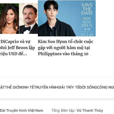
DiCaprio và vợ
Kim Soo Hyun tổ chức cuộc
phú Jeff Bezos lập
gặp với người hâm mộ tại
riệu USD để...
Philippines vào tháng 10
UẬT
THẾ GIỚI
KINH TẾ
TRUYỀN HÌNH
GIẢI TRÍ
Y TẾ
ĐỜI SỐNG
CÔNG NG
Đài Truyền hình Việt Nam
Tổng Biên tập:
Vũ Thanh Thủy