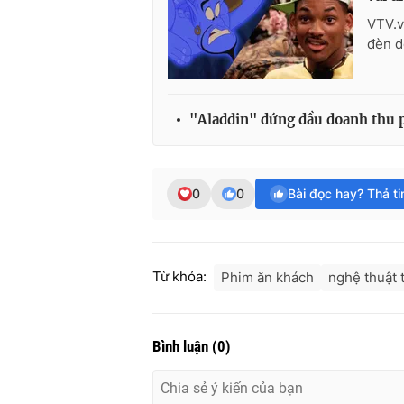
VTV.v
đèn d
"Aladdin" đứng đầu doanh thu 
0
0
Bài đọc hay? Thả t
Từ khóa:
Phim ăn khách
nghệ thuật 
Bình luận
(
0
)