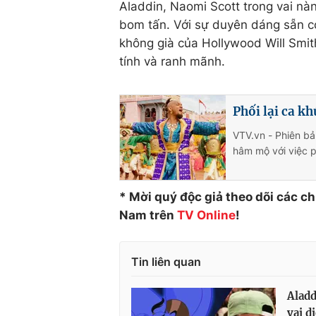
Aladdin, Naomi Scott trong vai nà
bom tấn. Với sự duyên dáng sẵn có
không già của Hollywood Will Smi
tính và ranh mãnh.
Phối lại ca k
VTV.vn - Phiên bả
hâm mộ với việc ph
* Mời quý độc giả theo dõi các c
Nam trên
TV Online
!
Tin liên quan
Aladd
vai d