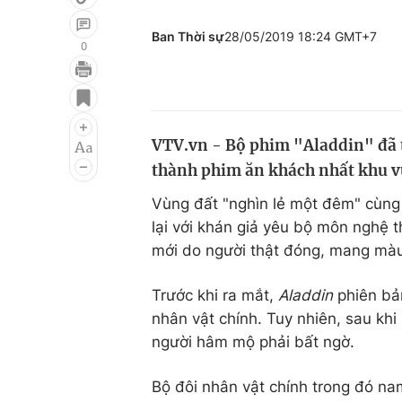
Ban Thời sự
28/05/2019 18:24 GMT+7
0
Giải trí
Đời sống
Điện ảnh
Du lịch
VTV.vn - Bộ phim "Aladdin" đã t
Âm nhạc
Làm đẹp
thành phim ăn khách nhất khu v
Sao
Chất lượng cuộc sốn
Vùng đất "nghìn lẻ một đêm" cùng
lại với khán giả yêu bộ môn nghệ 
mới do người thật đóng, mang màu 
Trước khi ra mắt,
Aladdin
phiên bản
nhân vật chính. Tuy nhiên, sau kh
người hâm mộ phải bất ngờ.
Bộ đôi nhân vật chính trong đó n