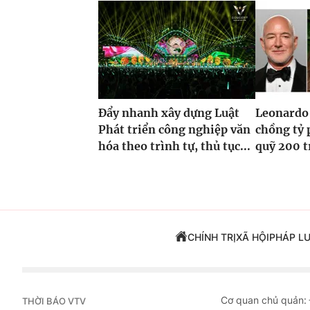
Đẩy nhanh xây dựng Luật
Leonardo 
Phát triển công nghiệp văn
chồng tỷ 
hóa theo trình tự, thủ tục...
quỹ 200 t
CHÍNH TRỊ
XÃ HỘI
PHÁP L
Cơ quan chủ quản:
THỜI BÁO VTV