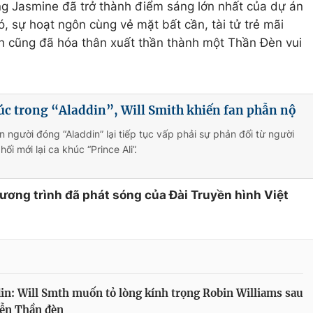
ng Jasmine đã trở thành điểm sáng lớn nhất của dự án
, sự hoạt ngôn cùng vẻ mặt bất cần, tài tử trẻ mãi
th cũng đã hóa thân xuất thần thành một Thần Đèn vui
húc trong “Aladdin”, Will Smith khiến fan phẫn nộ
n người đóng “Aladdin” lại tiếp tục vấp phải sự phản đối từ người
ối mới lại ca khúc “Prince Ali”.
hương trình đã phát sóng của Đài Truyền hình Việt
in: Will Smth muốn tỏ lòng kính trọng Robin Williams sau
iễn Thần đèn