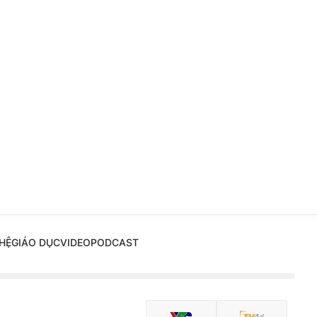
HỆ
GIÁO DỤC
VIDEO
PODCAST