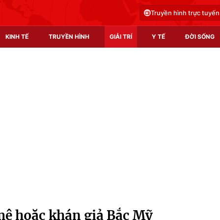
Truyền hình trực tuyến
KINH TẾ
TRUYỀN HÌNH
GIẢI TRÍ
Y TẾ
ĐỜI SỐNG
Pháp luật
Y tế
Truyền hình
Multimedia
Phim VTV
Video
Hậu trường
Shorts video
Nhân vật
Podcast
Khán giả
EMagazine
Giải sao mai
Photo
mê hoặc khán giả Bắc Mỹ
Infographic