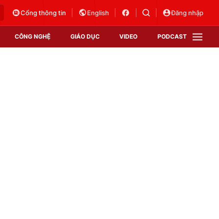
Cổng thông tin
English
Đăng nhập
CÔNG NGHỆ
GIÁO DỤC
VIDEO
PODCAST
VTV Money
VTV Thể thao
VTV Sức khoẻ
Bất động sản
Thị trường 24h
Tấm lòng Việt
Vươn mình bằng AI
VTV4
VTV8
VTV9
Lịch phát sóng
Giao lưu trực tuyến
Sự kiện