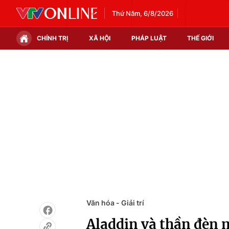
Thứ Năm, 6/8/2026
CHÍNH TRỊ
XÃ HỘI
PHÁP LUẬT
THẾ GIỚI
Chính trị
Xã hội
Thế giới
Kinh tế
Tin tức
Tài chính
Thế giới đó đây
Thị trường
Câu chuyện quốc tế
Góc doanh nghiệp
Dữ liệu và đời sống
Văn hóa - Giải trí
Aladdin và thần đèn 