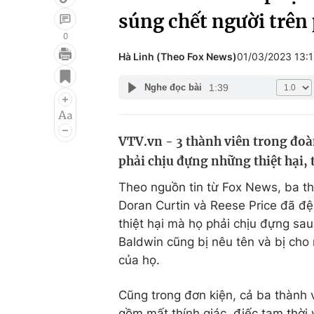
súng chết người trên
0
Hà Linh (Theo Fox News)
01/03/2023 13:
Giải trí
Đời sống
1:39
Nghe đọc bài
Điện ảnh
Du lịch
Âm nhạc
Làm đẹp
VTV.vn - 3 thành viên trong đoà
Sao
Chất lượng cuộc sốn
phải chịu đựng những thiệt hại, 
Theo nguồn tin từ Fox News, ba t
Doran Curtin và Reese Price đã đệ
thiệt hại mà họ phải chịu đựng sau
Baldwin cũng bị nêu tên và bị cho
của họ.
Cũng trong đơn kiện, cả ba thành v
gồm mất thính giác, điếc tạm thời 