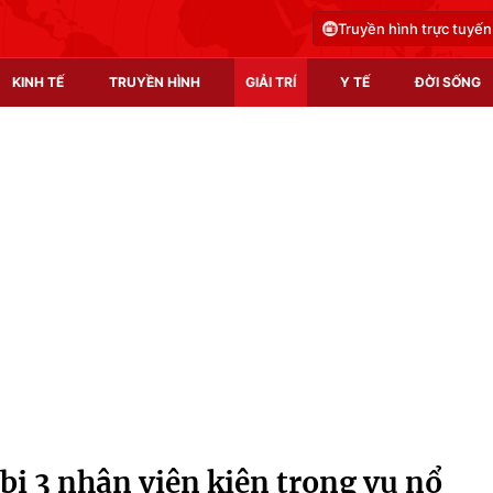
Truyền hình trực tuyến
KINH TẾ
TRUYỀN HÌNH
GIẢI TRÍ
Y TẾ
ĐỜI SỐNG
Pháp luật
Y tế
Truyền hình
Multimedia
Phim VTV
Video
Hậu trường
Shorts video
Nhân vật
Podcast
Khán giả
EMagazine
Giải sao mai
Photo
 bị 3 nhân viên kiện trong vụ nổ
Infographic