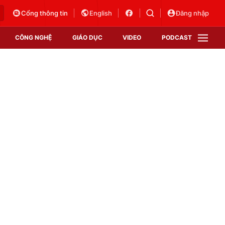
Cổng thông tin
English
Đăng nhập
CÔNG NGHỆ
GIÁO DỤC
VIDEO
PODCAST
VTV Money
VTV Thể thao
VTV Sức khoẻ
Bất động sản
Thị trường 24h
Tấm lòng Việt
Vươn mình bằng AI
VTV4
VTV8
VTV9
Lịch phát sóng
Giao lưu trực tuyến
Sự kiện