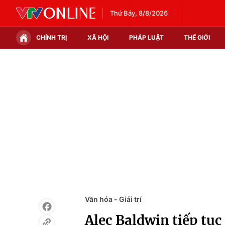
Thứ Bảy, 8/8/2026
CHÍNH TRỊ
XÃ HỘI
PHÁP LUẬT
THẾ GIỚI
Chính trị
Xã hội
Thế giới
Kinh tế
Tin tức
Tài chính
Thế giới đó đây
Thị trường
Câu chuyện quốc tế
Góc doanh nghiệp
Dữ liệu và đời sống
Văn hóa - Giải trí
Alec Baldwin tiếp tục