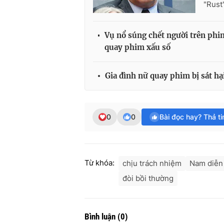
"Rust"
Vụ nổ súng chết người trên phim
quay phim xấu số
Gia đình nữ quay phim bị sát hạ
0
0
Bài đọc hay? Thả t
Từ khóa:
chịu trách nhiệm
Nam diễn
đòi bồi thường
Bình luận
(
0
)