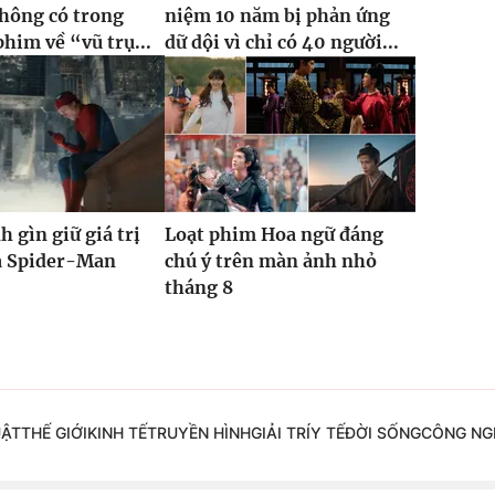
hông có trong
niệm 10 năm bị phản ứng
phim về “vũ trụ...
dữ dội vì chỉ có 40 người...
h gìn giữ giá trị
Loạt phim Hoa ngữ đáng
ủa Spider-Man
chú ý trên màn ảnh nhỏ
tháng 8
UẬT
THẾ GIỚI
KINH TẾ
TRUYỀN HÌNH
GIẢI TRÍ
Y TẾ
ĐỜI SỐNG
CÔNG NG