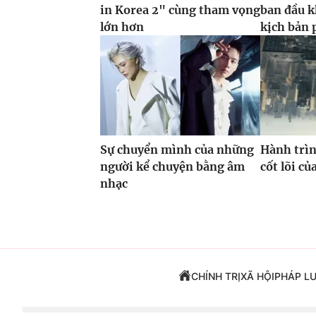
in Korea 2" cùng tham vọng
ban đầu k
lớn hơn
kịch bản 
Sự chuyển mình của những
Hành trìn
người kể chuyện bằng âm
cốt lõi c
nhạc
CHÍNH TRỊ
XÃ HỘI
PHÁP L