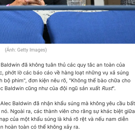
(Ảnh: Getty Images)
 Baldwin đã không tuân thủ các quy tắc an toàn của
c, phớt lờ các báo cáo về hàng loạt những vụ xả súng
h bộ phim", đơn kiện nêu rõ, "Không thể bào chữa cho
Alec Baldwin cũng như của đội ngũ sản xuất
Rust
".
, Alec Baldwin đã nhận khẩu súng mà không yêu cầu bất
 nó. Ngoài ra, các thành viên cho rằng sự khác biệt giữa
ạp của một khẩu súng là khá rõ rệt và nếu nam diễn
nạn hoàn toàn có thể không xảy ra.