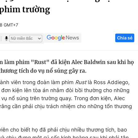
 phim trường
Góc ảnh
18 GMT+7
Giáo dục
Công nghệ
Chia sẻ
Tuyển sinh
Hitech Công ng
Học trực tuyến
Sản phẩm
n làm phim "Rust" đã kiện Alec Baldwin sau khi họ
g
Thị trường
thương tích do vụ nổ súng gây ra.
Tư vấn
hành viên trong đoàn làm phim
Rust
là Ross Addiego,
 đơn kiện lên tòa án nhằm đòi bồi thường cho những
 vụ nổ súng trên trường quay. Trong đơn kiện, Alec
 rằng cần phải chịu trách nhiệm cho những tổn thương
iên cho biết họ đã phải chịu nhiều thương tích, bao
và chịu đựng một cú sốc kinh hoàng sau khi phải tận