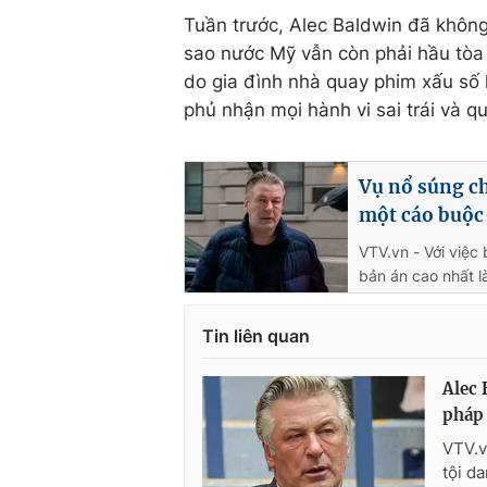
Tuần trước, Alec Baldwin đã không 
sao nước Mỹ vẫn còn phải hầu tòa 
do gia đình nhà quay phim xấu số k
phủ nhận mọi hành vi sai trái và q
Vụ nổ súng ch
một cáo buộc
VTV.vn - Với việc
bản án cao nhất l
Tin liên quan
Alec 
pháp 
VTV.v
tội d