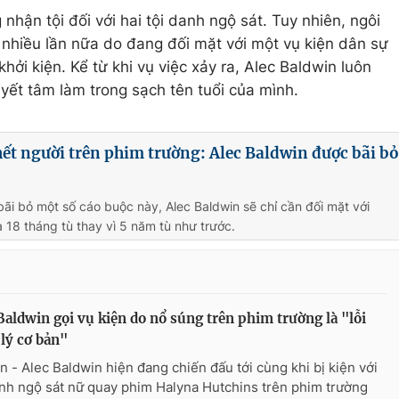
nhận tội đối với hai tội danh ngộ sát. Tuy nhiên, ngôi
nhiều lần nữa do đang đối mặt với một vụ kiện dân sự
hởi kiện. Kể từ khi vụ việc xảy ra, Alec Baldwin luôn
uyết tâm làm trong sạch tên tuổi của mình.
ết người trên phim trường: Alec Baldwin được bãi bỏ
 bãi bỏ một số cáo buộc này, Alec Baldwin sẽ chỉ cần đối mặt với
à 18 tháng tù thay vì 5 năm tù như trước.
Baldwin gọi vụ kiện do nổ súng trên phim trường là "lỗi
lý cơ bản"
n - Alec Baldwin hiện đang chiến đấu tới cùng khi bị kiện với
anh ngộ sát nữ quay phim Halyna Hutchins trên phim trường