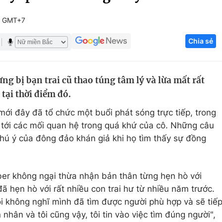
Góc ảnh
0 GMT+7
Chia sẻ
Giáo dục
Công nghệ
Tuyển sinh
Hitech Công ng
ng bị bạn trai cũ thao túng tâm lý và lừa mất rất
Học trực tuyến
Sản phẩm
tại thời điểm đó.
g
Thị trường
mới đây đã tổ chức một buổi phát sóng trực tiếp, trong
Tư vấn
 tới các mối quan hệ trong quá khứ của cô. Những câu
hú ý của đông đảo khán giả khi họ tìm thấy sự đồng
ber không ngại thừa nhận bản thân từng hẹn hò với
đã hẹn hò với rất nhiều con trai hư từ nhiều năm trước.
i không nghĩ mình đã tìm được người phù hợp và sẽ tiế
 nhân và tôi cũng vậy, tôi tin vào việc tìm đúng người",