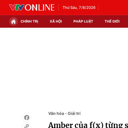
Thứ Sáu, 7/8/2026
CHÍNH TRỊ
XÃ HỘI
PHÁP LUẬT
THẾ GIỚI
Chính trị
Xã hội
Thế giới
Kinh tế
Tin tức
Tài chính
Thế giới đó đây
Thị trường
Câu chuyện quốc tế
Góc doanh nghiệp
Dữ liệu và đời sống
Văn hóa - Giải trí
Amber của f(x) từng s