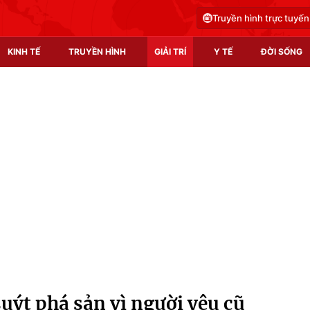
Truyền hình trực tuyến
KINH TẾ
TRUYỀN HÌNH
GIẢI TRÍ
Y TẾ
ĐỜI SỐNG
Pháp luật
Y tế
Truyền hình
Multimedia
Phim VTV
Video
Hậu trường
Shorts video
Nhân vật
Podcast
Khán giả
EMagazine
Giải sao mai
Photo
uýt phá sản vì người yêu cũ
Infographic