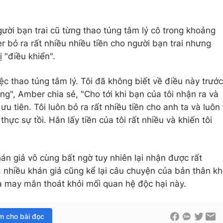
ười bạn trai cũ từng thao túng tâm lý cô trong khoảng
r bỏ ra rất nhiều nhiều tiền cho người bạn trai nhưng
 "điều khiển".
việc thao túng tâm lý. Tôi đã không biết về điều này trước
úng", Amber chia sẻ, "Cho tới khi bạn của tôi nhận ra và
u tiên. Tôi luôn bỏ ra rất nhiều tiền cho anh ta và luôn
 thực sự tồi. Hắn lấy tiền của tôi rất nhiều và khiến tôi
n giả vô cùng bất ngờ tuy nhiên lại nhận được rất
 nhiều khán giả cũng kể lại câu chuyện của bản thân kh
và may mắn thoát khỏi mối quan hệ độc hại này.
im cho bài đọc