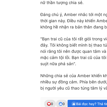
nữ thần tượng chia sẻ.
Đáng chú ý, Amber nhắc tới một ng
thời gian này. Điều này khiến Ambe
không hề nhận ra bản thân đang bị
"Bạn trai cũ của tôi rất giỏi trong 
đây. Tôi không biết mình bị thao t
nói rằng tôi nên được quan tâm và ư
mặc cảm tội lỗi. Bạn trai cũ của tôi
suýt nữa phá sản".
Những chia sẻ của Amber khiến khá
nhiều sự đồng cảm. Phía bên dưới,
bị người yêu cũ thao túng tâm lý 
0
0
Bài đọc hay? Thả t