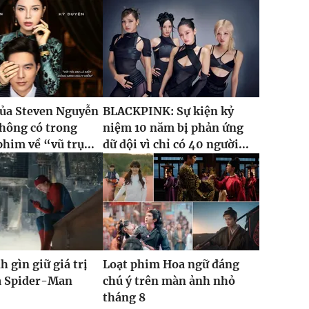
của Steven Nguyễn
BLACKPINK: Sự kiện kỷ
hông có trong
niệm 10 năm bị phản ứng
phim về “vũ trụ...
dữ dội vì chỉ có 40 người...
h gìn giữ giá trị
Loạt phim Hoa ngữ đáng
ủa Spider-Man
chú ý trên màn ảnh nhỏ
tháng 8