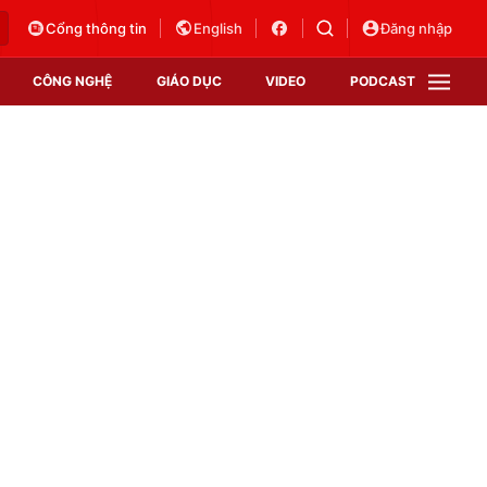
Cổng thông tin
English
Đăng nhập
CÔNG NGHỆ
GIÁO DỤC
VIDEO
PODCAST
VTV Money
VTV Thể thao
VTV Sức khoẻ
Bất động sản
Thị trường 24h
Tấm lòng Việt
Vươn mình bằng AI
VTV4
VTV8
VTV9
Lịch phát sóng
Giao lưu trực tuyến
Sự kiện