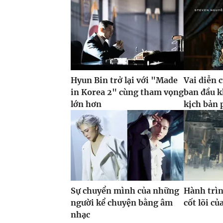
Hyun Bin trở lại với "Made
Vai diễn 
in Korea 2" cùng tham vọng
ban đầu k
lớn hơn
kịch bản 
Sự chuyển mình của những
Hành trìn
người kể chuyện bằng âm
cốt lõi c
nhạc