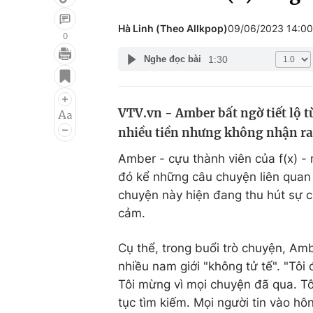
Hà Linh (Theo Allkpop)
09/06/2023 14:0
0
1:30
Nghe đọc bài
Giải trí
Đời sống
Điện ảnh
Du lịch
VTV.vn - Amber bất ngờ tiết lộ từ
Âm nhạc
Làm đẹp
nhiều tiền nhưng không nhận ra 
Sao
Chất lượng cuộc sốn
Amber - cựu thành viên của f(x) - 
đó kể những câu chuyện liên quan
chuyện này hiện đang thu hút sự c
cảm.
Cụ thể, trong buổi trò chuyện, Am
nhiều nam giới "không tử tế". "Tôi 
Tôi mừng vì mọi chuyện đã qua. Tô
tục tìm kiếm. Mọi người tin vào hôn