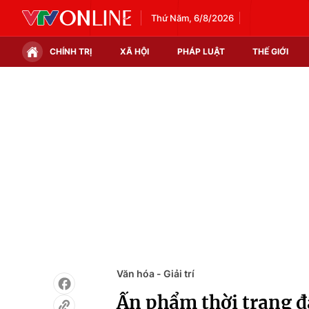
Thứ Năm, 6/8/2026
CHÍNH TRỊ
XÃ HỘI
PHÁP LUẬT
THẾ GIỚI
Chính trị
Xã hội
Thế giới
Kinh tế
Tin tức
Tài chính
Thế giới đó đây
Thị trường
Câu chuyện quốc tế
Góc doanh nghiệp
Dữ liệu và đời sống
Văn hóa - Giải trí
Ấn phẩm thời trang đ