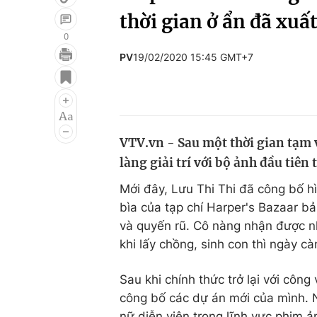
thời gian ở ẩn đã xuấ
0
PV
19/02/2020 15:45 GMT+7
Giải trí
Đời sống
Điện ảnh
Du lịch
Âm nhạc
Làm đẹp
VTV.vn - Sau một thời gian tạm 
Sao
Chất lượng cuộc sốn
làng giải trí với bộ ảnh đầu tiê
Mới đây, Lưu Thi Thi đã công bố h
bìa của tạp chí Harper's Bazaar bả
và quyến rũ. Cô nàng nhận được nh
khi lấy chồng, sinh con thì ngày 
Sau khi chính thức trở lại với công
công bố các dự án mới của mình. N
nữ diễn viên trong lĩnh vực phim ả