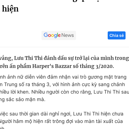
t hiện
Góc ảnh
Giáo dục
Công nghệ
Chia sẻ
Tuyển sinh
Hitech Công ng
Học trực tuyến
Sản phẩm
vắng, Lưu Thi Thi đánh dấu sự trở lại của mình trong
g
Thị trường
n trên ấn phẩm Harper's Bazzar số tháng 3/2020.
Tư vấn
ình ảnh nữ diễn viên đảm nhận vai trò gương mặt trang
n Trung số ra tháng 3, với hình ảnh cực kỳ sang chảnh
iều lời khen. Nhiều người còn cho rằng, Lưu Thi Thi sa
càng sắc sảo mặn mà.
 việc sau thời gian dài nghỉ ngơi, Lưu Thi Thi hiện chưa
gười hâm mộ hiện rất trông đợi vào màn tài xuất của
nh.