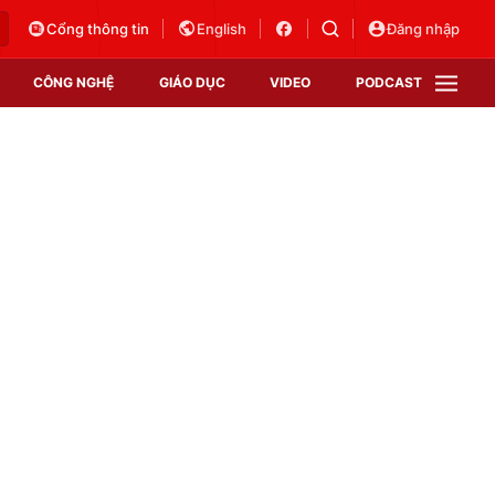
Cổng thông tin
English
Đăng nhập
CÔNG NGHỆ
GIÁO DỤC
VIDEO
PODCAST
VTV Money
VTV Thể thao
VTV Sức khoẻ
Bất động sản
Thị trường 24h
Tấm lòng Việt
Vươn mình bằng AI
VTV4
VTV8
VTV9
Lịch phát sóng
Giao lưu trực tuyến
Sự kiện