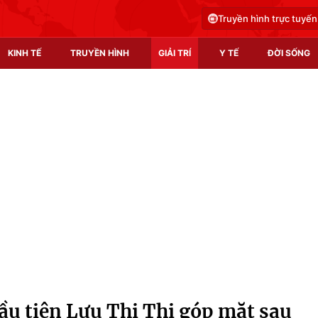
Truyền hình trực tuyến
KINH TẾ
TRUYỀN HÌNH
GIẢI TRÍ
Y TẾ
ĐỜI SỐNG
Pháp luật
Y tế
Truyền hình
Multimedia
Phim VTV
Video
Hậu trường
Shorts video
Nhân vật
Podcast
Khán giả
EMagazine
Giải sao mai
Photo
ầu tiên Lưu Thi Thi góp mặt sau
Infographic