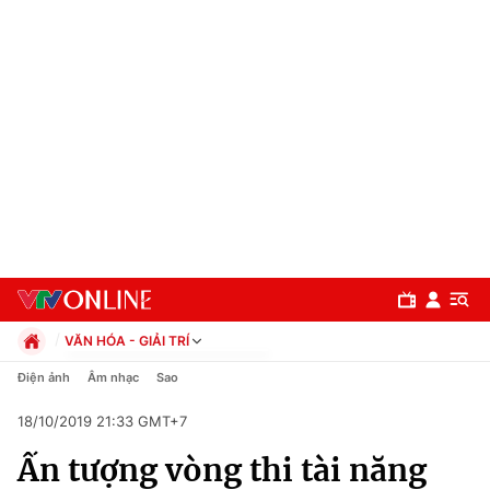
VĂN HÓA - GIẢI TRÍ
Chính trị
Điện ảnh
Âm nhạc
Sao
Xã hội
18/10/2019 21:33 GMT+7
Pháp luật
Chuyên mục
Kinh tế
Ấn tượng vòng thi tài năng
Thể thao