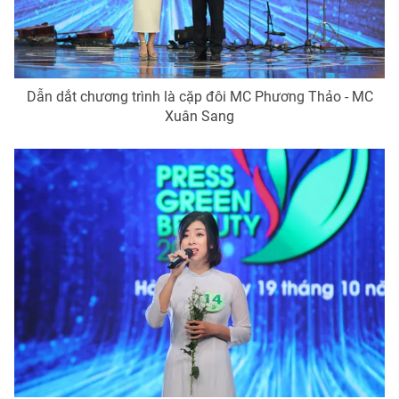
THỜI BÁO VTV
Dẫn dắt chương trình là cặp đôi MC Phương Thảo - MC
Xuân Sang
Theo dõi báo trên
Cơ quan chủ quản:
Đài Truyền hình Việt Nam
Cơ quan báo chí:
Thời báo VTV
Giấy phép hoạt động báo in và báo điện tử số 483/GP-BTTTT
cấp ngày 29/12/2023
Tổng Biên tập:
Vũ Thanh Thủy
Phó Tổng Biên tập:
Nguyễn Thị Mỹ Hạnh, Phạm Quốc Thắng,
Nguyễn Trọng Ninh
Tổng đài VTV:
024.38 355 931 - 024.38 355 932