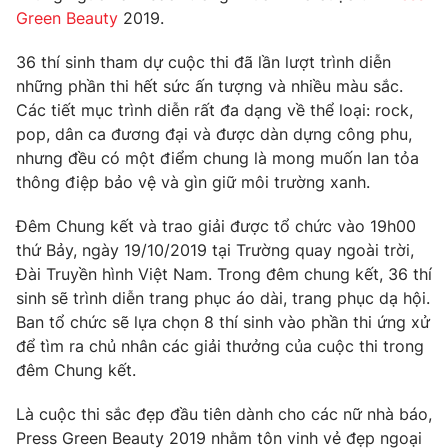
Phim VTV
Green Beauty
2019.
Giải trí
Hậu trường
36 thí sinh tham dự cuộc thi đã lần lượt trình diễn
Điện ảnh
Đời sống
Nhân vật
những phần thi hết sức ấn tượng và nhiều màu sắc.
Âm nhạc
Các tiết mục trình diễn rất đa dạng về thể loại: rock,
Du lịch
Khán giả
pop, dân ca đương đại và được dàn dựng công phu,
Giáo dục
Sao
nhưng đều có một điểm chung là mong muốn lan tỏa
Làm đẹp
Giải sao mai
Tuyển sinh
thông điệp bảo vệ và gìn giữ môi trường xanh.
Công nghệ
Chất lượng cuộc sống
Học trực tuyến
Đêm Chung kết và trao giải được tổ chức vào 19h00
Hitech Công nghệ tương lai
thứ Bảy, ngày 19/10/2019 tại Trường quay ngoài trời,
Giao lưu trực tuyến
Đài Truyền hình Việt Nam. Trong đêm chung kết, 36 thí
Sản phẩm
sinh sẽ trình diễn trang phục áo dài, trang phục dạ hội.
Lịch phát sóng
Thị trường
Ban tổ chức sẽ lựa chọn 8 thí sinh vào phần thi ứng xử
để tìm ra chủ nhân các giải thưởng của cuộc thi trong
Tư vấn
đêm Chung kết.
Chuyên mục khác
Là cuộc thi sắc đẹp đầu tiên dành cho các nữ nhà báo,
Emagazine
Podcast
Press Green Beauty 2019 nhằm tôn vinh vẻ đẹp ngoại