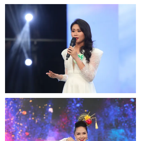
Ðiện thoại Thời báo VTV:
024.66 897 897
Email:
toasoan@vtv.vn
Liên hệ quảng cáo:
024-7300.7108
® Cấm sao chép dưới mọi hình thức nếu không có sự chấp
thuận bằng văn bản. Ghi rõ nguồn VTV.vn khi phát hành lại
thông tin từ website này.