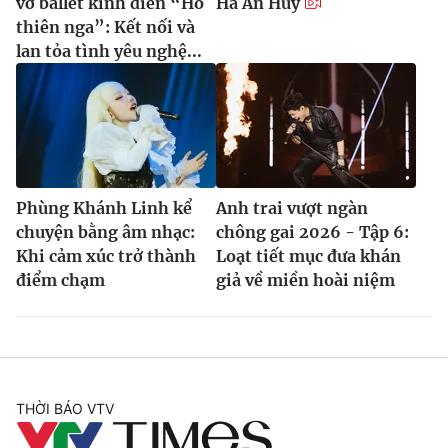
vở ballet kinh điển “Hồ
Hà An Huy
thiên nga”: Kết nối và
lan tỏa tình yêu nghệ...
Phùng Khánh Linh kể
Anh trai vượt ngàn
chuyện bằng âm nhạc:
chông gai 2026 - Tập 6:
Khi cảm xúc trở thành
Loạt tiết mục đưa khán
điểm chạm
giả về miền hoài niệm
THỜI BÁO VTV