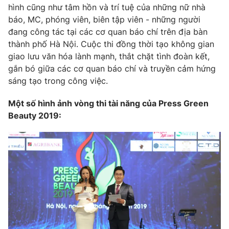
hình cũng như tâm hồn và trí tuệ của những nữ nhà
Photo
Infographic
báo, MC, phóng viên, biên tập viên - những người
đang công tác tại các cơ quan báo chí trên địa bàn
thành phố Hà Nội. Cuộc thi đồng thời tạo không gian
Video
Shorts video
giao lưu văn hóa lành mạnh, thắt chặt tình đoàn kết,
gắn bó giữa các cơ quan báo chí và truyền cảm hứng
VTV Money
VTV Thể thao
sáng tạo trong công việc.
Một số hình ảnh vòng thi tài năng của Press Green
VTV Sức khoẻ
Bất động sản
Beauty 2019:
Thị trường 24h
Tấm lòng Việt
VTV4
Vươn mình bằng AI
VTV9
VTV8
Liên hệ tòa soạn
English