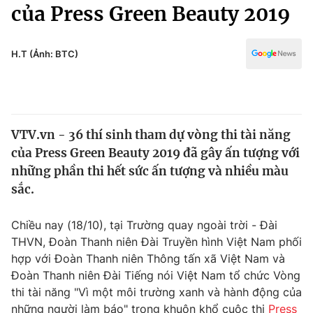
Chính trị
của Press Green Beauty 2019
Truyền hình
Văn hóa - Giải trí
Xã hội
Y tế
H.T (Ảnh: BTC)
Đời sống
Pháp luật
Công nghệ
Giáo dục
Y tế
VTV.vn - 36 thí sinh tham dự vòng thi tài năng
của Press Green Beauty 2019 đã gây ấn tượng với
Thế giới
những phần thi hết sức ấn tượng và nhiều màu
sắc.
Tin tức
Kinh tế
Thế giới đó đây
Chiều nay (18/10), tại Trường quay ngoài trời - Đài
Tài chính
THVN, Đoàn Thanh niên Đài Truyền hình Việt Nam phối
Dữ liệu và đời sống
Câu chuyện quốc tế
hợp với Đoàn Thanh niên Thông tấn xã Việt Nam và
Thị trường
Đoàn Thanh niên Đài Tiếng nói Việt Nam tổ chức Vòng
Truyền hình
Góc doanh nghiệp
thi tài năng "Vì một môi trường xanh và hành động của
những người làm báo" trong khuôn khổ cuộc thi
Press