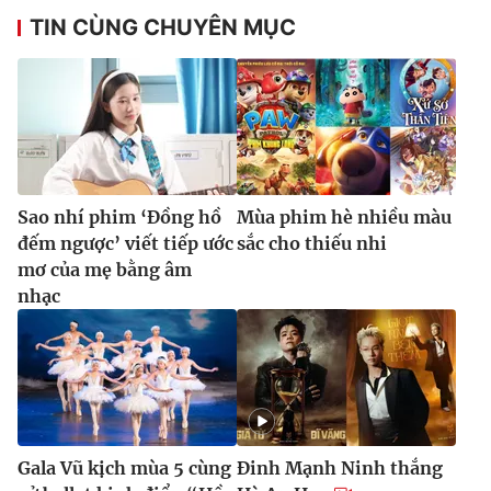
TIN CÙNG CHUYÊN MỤC
Sao nhí phim ‘Đồng hồ
Mùa phim hè nhiều màu
đếm ngược’ viết tiếp ước
sắc cho thiếu nhi
mơ của mẹ bằng âm
nhạc
Gala Vũ kịch mùa 5 cùng
Đinh Mạnh Ninh thắng