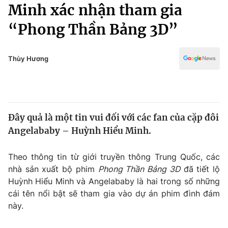
Chính trị
Minh xác nhận tham gia
Truyền hình
“Phong Thần Bảng 3D”
Văn hóa - Giải trí
Xã hội
Y tế
Đời sống
Thùy Hương
Pháp luật
Công nghệ
Giáo dục
Y tế
Đây quả là một tin vui đối với các fan của cặp đôi
Thế giới
Angelababy – Huỳnh Hiểu Minh.
Tin tức
Kinh tế
Theo thông tin từ giới truyền thông Trung Quốc, các
Thế giới đó đây
nhà sản xuất bộ phim
Phong Thần Bảng 3D
đã tiết lộ
Tài chính
Dữ liệu và đời sống
Huỳnh Hiểu Minh và Angelababy là hai trong số những
Câu chuyện quốc tế
Thị trường
cái tên nổi bật sẽ tham gia vào dự án phim đình đám
này.
Truyền hình
Góc doanh nghiệp