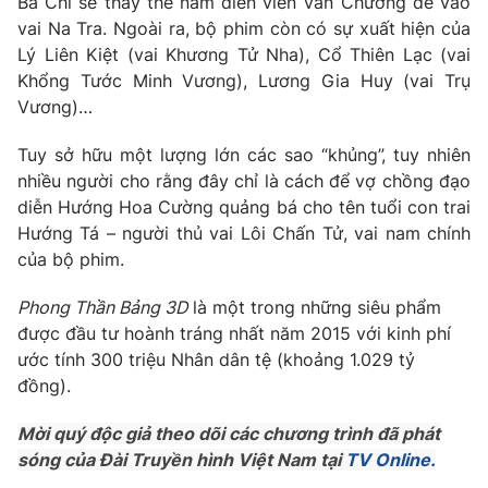
Bá Chi sẽ thay thế nam diễn viên Văn Chương để vào
vai Na Tra. Ngoài ra, bộ phim còn có sự xuất hiện của
Photo
Infographic
Lý Liên Kiệt (vai Khương Tử Nha), Cổ Thiên Lạc (vai
Khổng Tước Minh Vương), Lương Gia Huy (vai Trụ
Video
Shorts video
Vương)…
Tuy sở hữu một lượng lớn các sao “khủng”, tuy nhiên
VTV Money
VTV Thể thao
nhiều người cho rằng đây chỉ là cách để vợ chồng đạo
diễn Hướng Hoa Cường quảng bá cho tên tuổi con trai
VTV Sức khoẻ
Bất động sản
Hướng Tá – người thủ vai Lôi Chấn Tử, vai nam chính
của bộ phim.
Thị trường 24h
Tấm lòng Việt
Phong Thần Bảng 3D
là một trong những siêu phẩm
được đầu tư hoành tráng nhất năm 2015 với kinh phí
VTV4
Vươn mình bằng AI
ước tính 300 triệu Nhân dân tệ (khoảng 1.029 tỷ
đồng).
VTV9
VTV8
Mời quý độc giả theo dõi các chương trình đã phát
sóng của Đài Truyền hình Việt Nam tại
TV Online.
Liên hệ tòa soạn
English