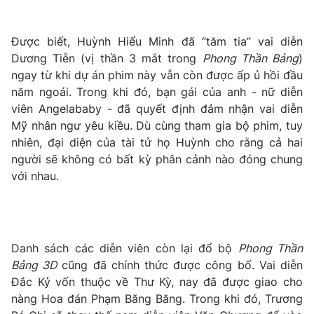
Phim VTV
Giải trí
Hậu trường
Được biết, Huỳnh Hiểu Minh đã “tăm tia” vai diễn
Điện ảnh
Đời sống
Dương Tiễn (vị thần 3 mắt trong
Phong Thần Bảng
)
Nhân vật
Âm nhạc
ngay từ khi dự án phim này vẫn còn được ấp ủ hồi đầu
Du lịch
Khán giả
năm ngoái. Trong khi đó, bạn gái của anh - nữ diễn
Giáo dục
Sao
viên Angelababy - đã quyết định đảm nhận vai diễn
Làm đẹp
Giải sao mai
Tuyển sinh
Mỹ nhân ngư yêu kiều. Dù cùng tham gia bộ phim, tuy
Công nghệ
Chất lượng cuộc sống
nhiên, đại diện của tài tử họ Huỳnh cho rằng cả hai
Học trực tuyến
người sẽ không có bất kỳ phân cảnh nào đóng chung
Hitech Công nghệ tương lai
với nhau.
Giao lưu trực tuyến
Sản phẩm
Lịch phát sóng
Thị trường
Danh sách các diễn viên còn lại đổ bộ
Phong Thần
Tư vấn
Bảng 3D
cũng đã chính thức được công bố. Vai diễn
Chuyên mục khác
Đắc Kỷ vốn thuộc về Thư Kỳ, nay đã được giao cho
Emagazine
Podcast
nàng Hoa đán Phạm Băng Băng. Trong khi đó, Trương