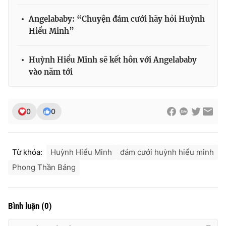
Ðiện thoại Thời báo VTV:
024.66 897 897
Angelababy: “Chuyện đám cưới hãy hỏi Huỳnh
Email:
toasoan@vtv.vn
Hiểu Minh”
Liên hệ quảng cáo:
024-7300.7108
Huỳnh Hiểu Minh sẽ kết hôn với Angelababy
vào năm tới
0
0
Từ khóa:
Huỳnh Hiểu Minh
đám cưới huỳnh hiểu minh
Phong Thần Bảng
® Cấm sao chép dưới mọi hình thức nếu không có sự chấp
thuận bằng văn bản. Ghi rõ nguồn VTV.vn khi phát hành lại
thông tin từ website này.
Bình luận
(
0
)