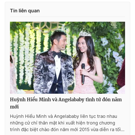
Tin liên quan
THỜI BÁO VTV
Theo dõi báo trên
Cơ quan chủ quản:
Đài Truyền hình Việt Nam
Cơ quan báo chí:
Thời báo VTV
Giấy phép hoạt động báo in và báo điện tử số 483/GP-BTTTT
cấp ngày 29/12/2023
Huỳnh Hiểu Minh và Angelababy tình tứ đón năm
mới
Tổng Biên tập:
Vũ Thanh Thủy
Phó Tổng Biên tập:
Nguyễn Thị Mỹ Hạnh, Phạm Quốc Thắng,
Huỳnh Hiểu Minh và Angelababy liên tục trao nhau
Nguyễn Trọng Ninh
những cử chỉ thân mật khi xuất hiện trong chương
trình đặc biệt chào đón năm mới 2015 vừa diễn ra tối...
Tổng đài VTV:
024.38 355 931 - 024.38 355 932