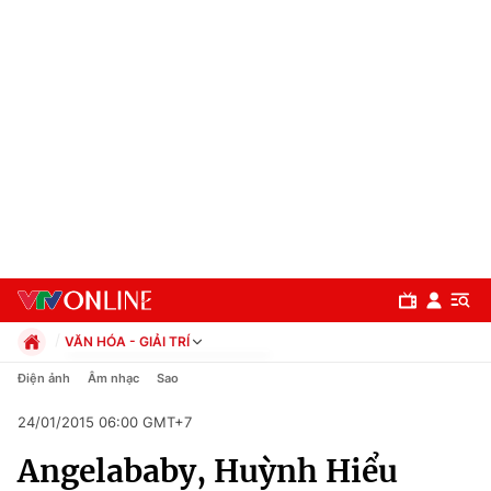
VĂN HÓA - GIẢI TRÍ
Chính trị
Điện ảnh
Âm nhạc
Sao
Xã hội
24/01/2015 06:00 GMT+7
Pháp luật
Chuyên mục
Kinh tế
Angelababy, Huỳnh Hiểu
Thể thao