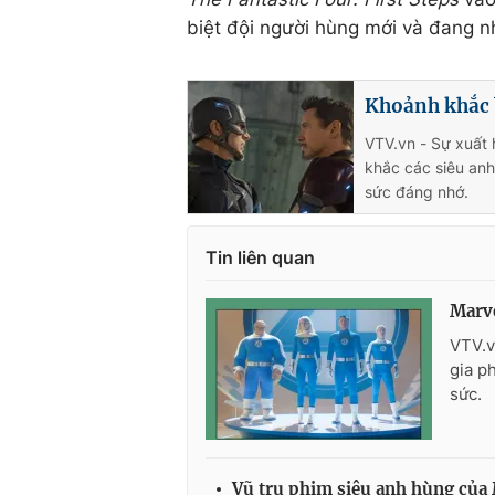
biệt đội người hùng mới và đang n
Khoảnh khắc 
VTV.vn - Sự xuất 
khắc các siêu an
sức đáng nhớ.
Tin liên quan
Marve
VTV.v
gia p
sức.
Vũ trụ phim siêu anh hùng của M