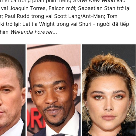
 America trong phần phim riêng
Brave New World
vào
vai Joaquin Torres, Falcon mới; Sebastian Stan trở lại
er; Paul Rudd trong vai Scott Lang/Ant-Man; Tom
 trở lại; Letitia Wright trong vai Shuri - người đã tiếp
phim
Wakanda Forever
...