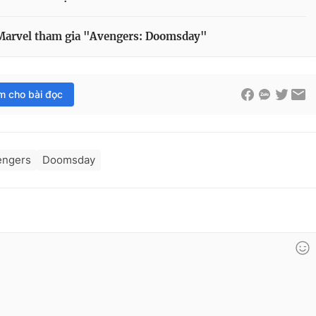
 Marvel tham gia "Avengers: Doomsday"
im cho bài đọc
engers
Doomsday