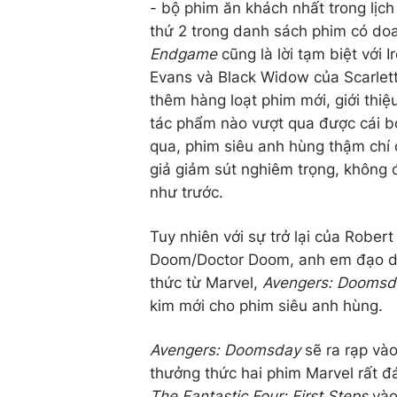
- bộ phim ăn khách nhất trong lịc
thứ 2 trong danh sách phim có doa
Endgame
cũng là lời tạm biệt với
Evans và Black Widow của Scarlet
thêm hàng loạt phim mới, giới thi
tác phẩm nào vượt qua được cái 
qua, phim siêu anh hùng thậm chí 
giả giảm sút nghiêm trọng, không 
như trước.
Tuy nhiên với sự trở lại của Rober
Doom/Doctor Doom, anh em đạo di
thức từ Marvel,
Avengers: Doomsd
kim mới cho phim siêu anh hùng.
Avengers: Doomsday
sẽ ra rạp và
thưởng thức hai phim Marvel rất đ
The Fantastic Four: First Steps
vào