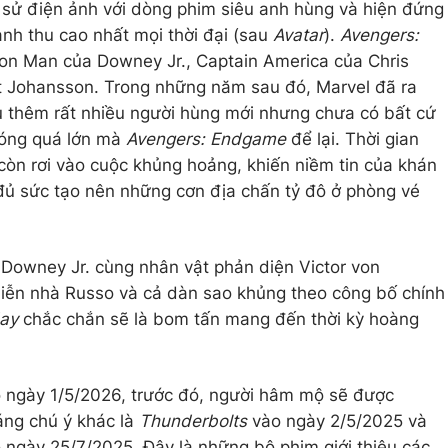
h sử điện ảnh với dòng phim siêu anh hùng và hiện đứng
nh thu cao nhất mọi thời đại (sau
Avatar
).
Avengers:
 Iron Man của Downey Jr., Captain America của Chris
t Johansson. Trong những năm sau đó, Marvel đã ra
ệu thêm rất nhiều người hùng mới nhưng chưa có bất cứ
bóng quá lớn mà
Avengers: Endgame
để lại. Thời gian
còn rơi vào cuộc khủng hoảng, khiến niềm tin của khán
đủ sức tạo nên những cơn địa chấn tỷ đô ở phòng vé
t Downey Jr. cùng nhân vật phản diện Victor von
ễn nhà Russo và cả dàn sao khủng theo công bố chính
ay
chắc chắn sẽ là bom tấn mang đến thời kỳ hoàng
o ngày 1/5/2026, trước đó, người hâm mộ sẽ được
áng chú ý khác là
Thunderbolts
vào ngày 2/5/2025 và
 ngày 25/7/2025. Đây là những bộ phim giới thiệu các