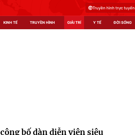
Truyền hình trực tuyến
KINH TẾ
TRUYỀN HÌNH
GIẢI TRÍ
Y TẾ
ĐỜI SỐNG
Pháp luật
Y tế
Truyền hình
Multimedia
Phim VTV
Video
Hậu trường
Shorts video
Nhân vật
Podcast
Khán giả
EMagazine
Giải sao mai
Photo
ông bố dàn diễn viên siêu
Infographic