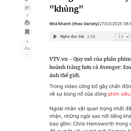
"khủng"
0
Nhã Khanh (theo Variety)
27/03/2025 08
Giải trí
Đời sống
2:56
Nghe đọc bài
Điện ảnh
Du lịch
Âm nhạc
Làm đẹp
VTV.vn - Quy mô của phần phim 
Sao
Chất lượng cuộc sốn
hoành tráng hơn cả Avenger: End
ảnh thế giới.
Trong video công bố gây chấn độn
về sự bùng nổ của dòng
phim siêu
Ngoài nhân vật quan trọng nhất đ
nhận, những ngôi sao nổi tiếng khá
bao gồm: Chris Hemsworth trong v