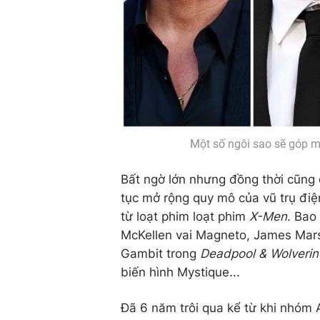
Một số ngôi sao sẽ góp m
Bất ngờ lớn nhưng đồng thời cũng
tục mở rộng quy mô của vũ trụ điệ
từ loạt phim loạt phim
X-Men
. Bao
McKellen vai Magneto, James Mars
Gambit trong
Deadpool & Wolverin
biến hình Mystique...
Đã 6 năm trôi qua kể từ khi nhóm 