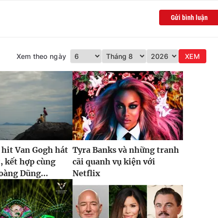
Gửi bình luận
Xem theo ngày
XEM
 hit Van Gogh hát
Tyra Banks và những tranh
t, kết hợp cùng
cãi quanh vụ kiện với
oàng Dũng...
Netflix