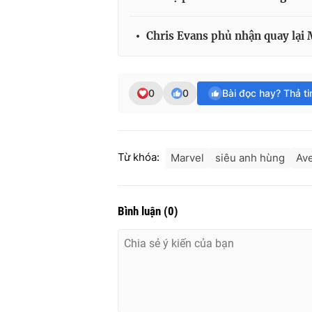
Chris Evans phủ nhận quay lại
0
0
Bài đọc hay? Thả t
Từ khóa:
Marvel
siêu anh hùng
Av
Bình luận
(
0
)