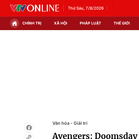
Thứ Sáu, 7/8/2026
CHÍNH TRỊ
XÃ HỘI
PHÁP LUẬT
THẾ GIỚI
Chính trị
Xã hội
Thế giới
Kinh tế
Tin tức
Tài chính
Thế giới đó đây
Thị trường
Câu chuyện quốc tế
Góc doanh nghiệp
Dữ liệu và đời sống
Văn hóa - Giải trí
Avengers: Doomsday c