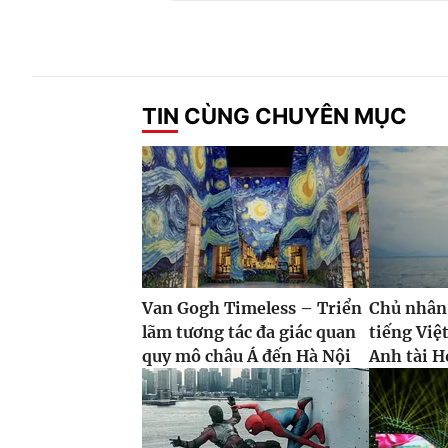
TIN CÙNG CHUYÊN MỤC
Van Gogh Timeless – Triển
Chủ nhân
lãm tương tác đa giác quan
tiếng Việ
quy mô châu Á đến Hà Nội
Anh tài H