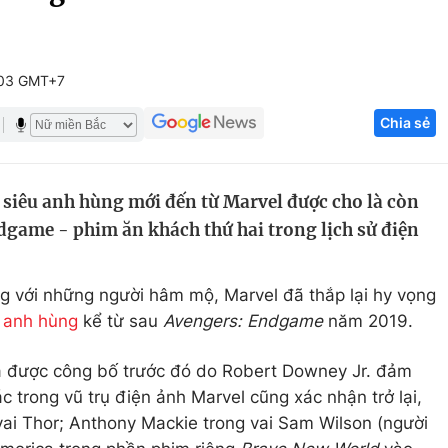
Góc ảnh
:03 GMT+7
Giáo dục
Công nghệ
Chia sẻ
Tuyển sinh
Hitech Công ng
Học trực tuyến
Sản phẩm
siêu anh hùng mới đến từ Marvel được cho là còn
g
Thị trường
game - phim ăn khách thứ hai trong lịch sử điện
Tư vấn
g với những người hâm mộ, Marvel đã thắp lại hy vọng
 anh hùng
kể từ sau
Avengers: Endgame
năm 2019.
ã được công bố trước đó do Robert Downey Jr. đảm
c trong vũ trụ điện ảnh Marvel cũng xác nhận trở lại,
ai Thor; Anthony Mackie trong vai Sam Wilson (người