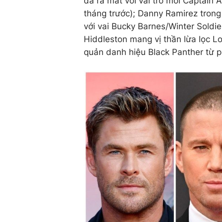
đã ra mắt với vai trò mới Captain
tháng trước); Danny Ramirez trong 
với vai Bucky Barnes/Winter Soldi
Hiddleston mang vị thần lừa lọc Loki
quản danh hiệu Black Panther từ 