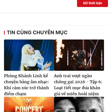
Ðiện thoại Thời báo VTV:
024.66 897 897
Gửi bình luận
Email:
toasoan@vtv.vn
Liên hệ quảng cáo:
024-7300.7108
TIN CÙNG CHUYÊN MỤC
Phùng Khánh Linh kể
Anh trai vượt ngàn
chuyện bằng âm nhạc:
chông gai 2026 - Tập 6:
® Cấm sao chép dưới mọi hình thức nếu không có sự chấp
Khi cảm xúc trở thành
Loạt tiết mục đưa khán
thuận bằng văn bản. Ghi rõ nguồn VTV.vn khi phát hành lại
điểm chạm
giả về miền hoài niệm
thông tin từ website này.