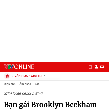
VĂN HÓA - GIẢI TRÍ
Chính trị
Điện ảnh
Âm nhạc
Sao
Xã hội
07/05/2016 06:00 GMT+7
Pháp luật
Chuyên mục
Kinh tế
Bạn gái Brooklyn Beckham
Thể thao