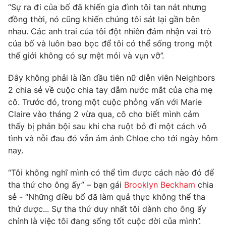
Phim VTV
“Sự ra đi của bố đã khiến gia đình tôi tan nát nhưng
Giải trí
đồng thời, nó cũng khiến chúng tôi sát lại gần bên
Hậu trường
nhau. Các anh trai của tôi đột nhiên đảm nhận vai trò
Điện ảnh
Đời sống
Nhân vật
của bố và luôn bao bọc để tôi có thể sống trong một
Âm nhạc
thế giới không có sự mệt mỏi và vụn vỡ”.
Du lịch
Khán giả
Giáo dục
Sao
Đây không phải là lần đầu tiên nữ diễn viên Neighbors
Làm đẹp
Giải sao mai
2 chia sẻ về cuộc chia tay đẫm nước mắt của cha mẹ
Tuyển sinh
Công nghệ
Chất lượng cuộc sống
cô. Trước đó, trong một cuộc phỏng vấn với Marie
Học trực tuyến
Claire vào tháng 2 vừa qua, cô cho biết mình cảm
Hitech Công nghệ tương lai
thấy bị phản bội sau khi cha ruột bỏ đi một cách vô
Giao lưu trực tuyến
tình và nỗi đau đó vẫn ám ảnh Chloe cho tới ngày hôm
Sản phẩm
nay.
Lịch phát sóng
Thị trường
“Tôi không nghĩ mình có thể tìm được cách nào đó để
Tư vấn
tha thứ cho ông ấy” – bạn gái
Brooklyn Beckham
chia
Chuyên mục khác
sẻ - “Những điều bố đã làm quả thực không thể tha
thứ được... Sự tha thứ duy nhất tôi dành cho ông ấy
Emagazine
Podcast
chính là việc tôi đang sống tốt cuộc đời của mình”.