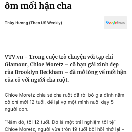
Chính trị
ôm mối hận cha
Truyền hình
Văn hóa - Giải trí
Xã hội
Y tế
Thùy Hương (Theo US Weekly)
Đời sống
Pháp luật
Công nghệ
Giáo dục
Y tế
VTV.vn - Trong cuộc trò chuyện với tạp chí
Glamour, Chloe Moretz – cô bạn gái xinh đẹp
Thế giới
của Brooklyn Beckham – đã mở lòng về mối hận
của cô với người cha ruột.
Tin tức
Kinh tế
Thế giới đó đây
Chloe Moretz chia sẻ cha ruột đã rời bỏ gia đình năm
Tài chính
cô chỉ mới 12 tuổi, để lại vợ một mình nuôi dạy 5
Dữ liệu và đời sống
Câu chuyện quốc tế
người con.
Thị trường
Truyền hình
“Năm đó, tôi 12 tuổi. Đó là một trải nghiệm tồi tệ” –
Góc doanh nghiệp
Chloe Moretz, người vừa tròn 19 tuổi bồi hồi nhớ lại –