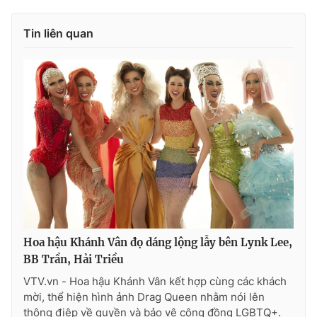
Ðiện thoại Thời báo VTV:
024.66 897 897
Email:
toasoan@vtv.vn
Tin liên quan
Liên hệ quảng cáo:
024-7300.7108
Hoa hậu Khánh Vân đọ dáng lộng lẫy bên Lynk Lee,
® Cấm sao chép dưới mọi hình thức nếu không có sự chấp
BB Trần, Hải Triều
thuận bằng văn bản. Ghi rõ nguồn VTV.vn khi phát hành lại
thông tin từ website này.
VTV.vn - Hoa hậu Khánh Vân kết hợp cùng các khách
mời, thể hiện hình ảnh Drag Queen nhằm nói lên
thông điệp về quyền và bảo vệ cộng đồng LGBTQ+.