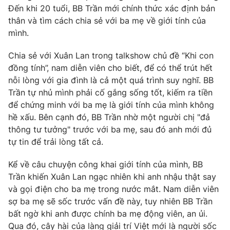
Phim VTV
Đến khi 20 tuổi, BB Trần mới chính thức xác định bản
Giải trí
thân và tìm cách chia sẻ với ba mẹ về giới tính của
Hậu trường
Điện ảnh
mình.
Đời sống
Nhân vật
Âm nhạc
Chia sẻ với Xuân Lan trong talkshow chủ đề “Khi con
Du lịch
Khán giả
đồng tính”, nam diễn viên cho biết, để có thể trút hết
Giáo dục
Sao
nỗi lòng với gia đình là cả một quá trình suy nghĩ. BB
Làm đẹp
Giải sao mai
Tuyển sinh
Trần tự nhủ mình phải cố gắng sống tốt, kiếm ra tiền
Công nghệ
Chất lượng cuộc sống
để chứng minh với ba mẹ là giới tính của mình không
Học trực tuyến
hề xấu. Bên cạnh đó, BB Trần nhờ một người chị "đả
Hitech Công nghệ tương lai
thông tư tưởng" trước với ba mẹ, sau đó anh mới đủ
Giao lưu trực tuyến
tự tin để trải lòng tất cả.
Sản phẩm
Lịch phát sóng
Thị trường
Kể về câu chuyện công khai giới tính của mình, BB
Trần khiến Xuân Lan ngạc nhiên khi anh nhậu thật say
Tư vấn
và gọi điện cho ba mẹ trong nước mắt. Nam diễn viên
Chuyên mục khác
sợ ba mẹ sẽ sốc trước vấn đề này, tuy nhiên BB Trần
bất ngờ khi anh được chính ba mẹ động viên, an ủi.
Emagazine
Podcast
Qua đó, cây hài của làng giải trí Việt mới là người sốc