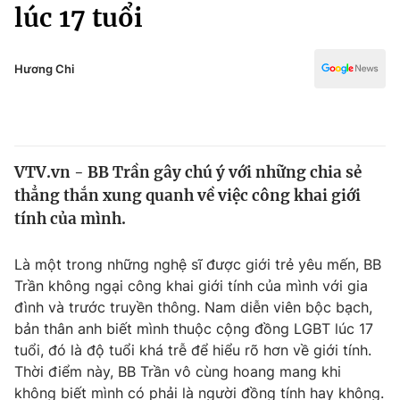
Chính trị
lúc 17 tuổi
Truyền hình
Văn hóa - Giải trí
Xã hội
Y tế
Hương Chi
Đời sống
Pháp luật
Công nghệ
Giáo dục
Y tế
VTV.vn - BB Trần gây chú ý với những chia sẻ
thẳng thắn xung quanh về việc công khai giới
Thế giới
tính của mình.
Tin tức
Kinh tế
Là một trong những nghệ sĩ được giới trẻ yêu mến, BB
Thế giới đó đây
Trần không ngại công khai giới tính của mình với gia
Tài chính
đình và trước truyền thông. Nam diễn viên bộc bạch,
Dữ liệu và đời sống
Câu chuyện quốc tế
bản thân anh biết mình thuộc cộng đồng LGBT lúc 17
Thị trường
tuổi, đó là độ tuổi khá trễ để hiểu rõ hơn về giới tính.
Truyền hình
Thời điểm này, BB Trần vô cùng hoang mang khi
Góc doanh nghiệp
không biết mình có phải là người đồng tính hay không.