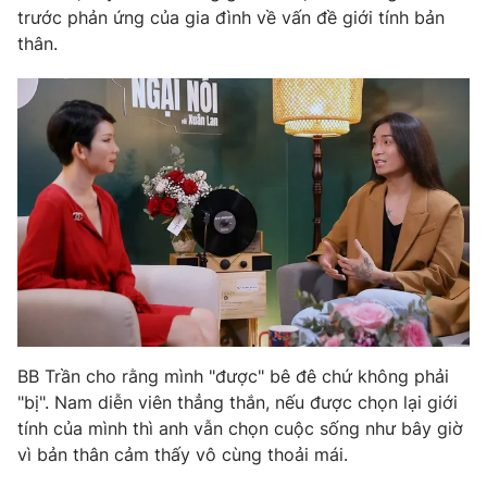
trước phản ứng của gia đình về vấn đề giới tính bản
Photo
Infographic
thân.
Video
Shorts video
VTV Money
VTV Thể thao
VTV Sức khoẻ
Bất động sản
Thị trường 24h
Tấm lòng Việt
VTV4
Vươn mình bằng AI
BB Trần cho rằng mình "được" bê đê chứ không phải
"bị". Nam diễn viên thẳng thắn, nếu được chọn lại giới
VTV9
VTV8
tính của mình thì anh vẫn chọn cuộc sống như bây giờ
vì bản thân cảm thấy vô cùng thoải mái.
Liên hệ tòa soạn
English