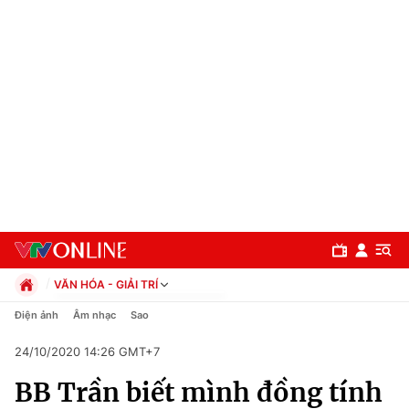
VĂN HÓA - GIẢI TRÍ
Chính trị
Điện ảnh
Âm nhạc
Sao
Xã hội
24/10/2020 14:26 GMT+7
Pháp luật
Chuyên mục
Kinh tế
BB Trần biết mình đồng tính
Thể thao