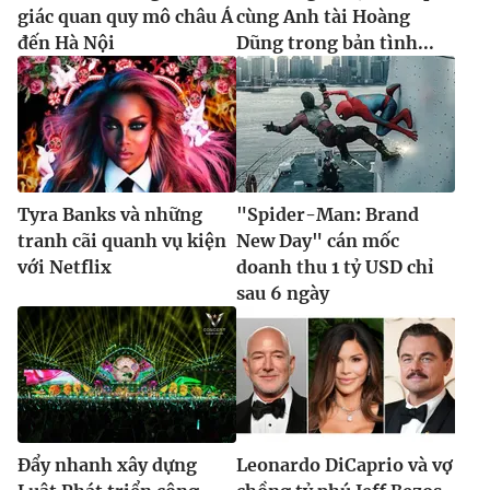
giác quan quy mô châu Á
cùng Anh tài Hoàng
đến Hà Nội
Dũng trong bản tình...
Tyra Banks và những
"Spider-Man: Brand
tranh cãi quanh vụ kiện
New Day" cán mốc
với Netflix
doanh thu 1 tỷ USD chỉ
sau 6 ngày
Đẩy nhanh xây dựng
Leonardo DiCaprio và vợ