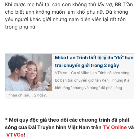
Khi được mẹ hỏi tại sao con không thử lấy vợ, BB Trần
cho biết anh không muốn làm khổ phụ nữ. Dù không
yêu người khác giới nhưng nam diễn viên lại rất tôn
trọng phụ nữ.
THỜI BÁO VTV
Miko Lan Trinh tiết lộ lý do "đổ" bạn
Theo dõi báo trên
trai chuyển giới trong 2 ngày
VTV.vn - Ca sĩ Miko Lan Trinh đã sớm công
Cơ quan chủ quản:
Đài Truyền hình Việt Nam
bố bạn trai chuyển giới tên Kenji, nhưng ít ai
Cơ quan báo chí:
Thời báo VTV
biết rằng "chàng và nàng" đã phải lòng
Giấy phép hoạt động báo in và báo điện tử số 483/GP-BTTTT
nhau chỉ sau... 2 ngày.
cấp ngày 29/12/2023
Tổng Biên tập:
Vũ Thanh Thủy
Phó Tổng Biên tập:
Nguyễn Thị Mỹ Hạnh, Phạm Quốc Thắng,
* Mời quý độc giả theo dõi các chương trình đã phát
Nguyễn Trọng Ninh
sóng của Đài Truyền hình Việt Nam trên
TV Online
và
Tổng đài VTV:
024.38 355 931 - 024.38 355 932
VTVGo
!