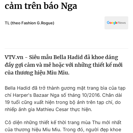
Chính trị
cảm trên báo Nga
Truyền hình
Văn hóa - Giải trí
Xã hội
Y tế
TL (theo Fashion G.Rogue)
Đời sống
Pháp luật
Công nghệ
Giáo dục
Y tế
VTV.vn - Siêu mẫu Bella Hadid đã khoe dáng
đầy gợi cảm và mê hoặc với những thiết kế mới
Thế giới
của thương hiệu Miu Miu.
Tin tức
Kinh tế
Bella Hadid đã trở thành gương mặt trang bìa của tạp
Thế giới đó đây
chí Harper's Bazaar Nga số tháng 10/2016. Chân dài
Tài chính
19 tuổi cũng xuất hiện trong bộ ảnh trên tạp chí, do
Dữ liệu và đời sống
Câu chuyện quốc tế
nhiếp ảnh gia Mathieu Cesar thực hiện.
Thị trường
Truyền hình
Cô diện những thiết kế thời trang mùa Thu mới nhất
Góc doanh nghiệp
của thương hiệu Miu Miu. Trong đó, người đẹp khoe