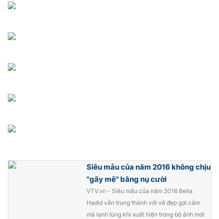
Photo
Infographic
Video
Shorts video
VTV Money
VTV Thể thao
VTV Sức khoẻ
Bất động sản
Thị trường 24h
Tấm lòng Việt
VTV4
Vươn mình bằng AI
Siêu mẫu của năm 2016 không chịu
"gây mê" bằng nụ cười
VTV9
VTV8
VTV.vn - Siêu mẫu của năm 2016 Bella
Hadid vẫn trung thành với vẻ đẹp gợi cảm
Liên hệ tòa soạn
English
mà lạnh lùng khi xuất hiện trong bộ ảnh mới