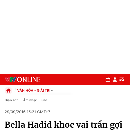
VĂN HÓA - GIẢI TRÍ
Chính trị
Điện ảnh
Âm nhạc
Sao
Xã hội
29/09/2016 15:21 GMT+7
Pháp luật
Chuyên mục
Kinh tế
Bella Hadid khoe vai trần gợi
Thể thao