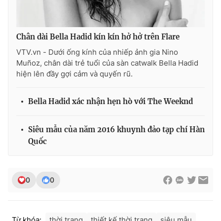
Ðiện thoại Thời báo VTV:
024.66 897 897
Email:
toasoan@vtv.vn
Liên hệ quảng cáo:
024-7300.7108
Chân dài Bella Hadid kín kín hở hở trên Flare
VTV.vn - Dưới ống kính của nhiếp ảnh gia Nino
Muñoz, chân dài trẻ tuổi của sàn catwalk Bella Hadid
hiện lên đầy gợi cảm và quyến rũ.
Bella Hadid xác nhận hẹn hò với The Weeknd
Siêu mẫu của năm 2016 khuynh đảo tạp chí Hàn
Quốc
® Cấm sao chép dưới mọi hình thức nếu không có sự chấp
0
0
thuận bằng văn bản. Ghi rõ nguồn VTV.vn khi phát hành lại
thông tin từ website này.
Từ khóa:
thời trang
thiết kế thời trang
siêu mẫu