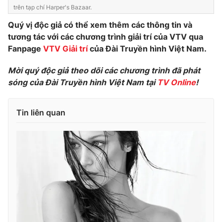
trên tạp chí Harper's Bazaar.
Quý vị độc giả có thể xem thêm các thông tin và
tương tác với các chương trình giải trí của VTV qua
THỜI BÁO VTV
Fanpage
VTV Giải trí
của Đài Truyền hình Việt Nam.
Mời quý độc giả theo dõi các chương trình đã phát
sóng của Đài Truyền hình Việt Nam tại
TV Online
!
Theo dõi báo trên
Tin liên quan
Cơ quan chủ quản:
Đài Truyền hình Việt Nam
Cơ quan báo chí:
Thời báo VTV
Giấy phép hoạt động báo in và báo điện tử số 483/GP-BTTTT
cấp ngày 29/12/2023
Tổng Biên tập:
Vũ Thanh Thủy
Phó Tổng Biên tập:
Nguyễn Thị Mỹ Hạnh, Phạm Quốc Thắng,
Nguyễn Trọng Ninh
Tổng đài VTV:
024.38 355 931 - 024.38 355 932