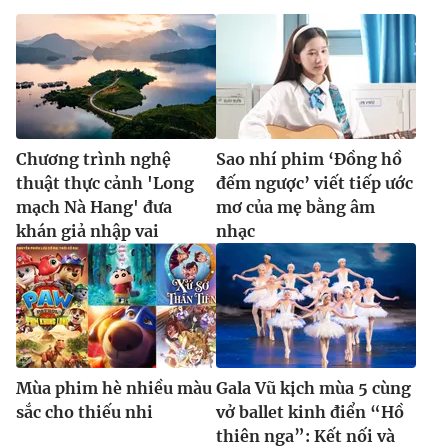
Chương trình nghệ
Sao nhí phim ‘Đồng hồ
thuật thực cảnh 'Long
đếm ngược’ viết tiếp ước
mạch Nà Hang' đưa
mơ của mẹ bằng âm
khán giả nhập vai
nhạc
Mùa phim hè nhiều màu
Gala Vũ kịch mùa 5 cùng
sắc cho thiếu nhi
vở ballet kinh điển “Hồ
thiên nga”: Kết nối và