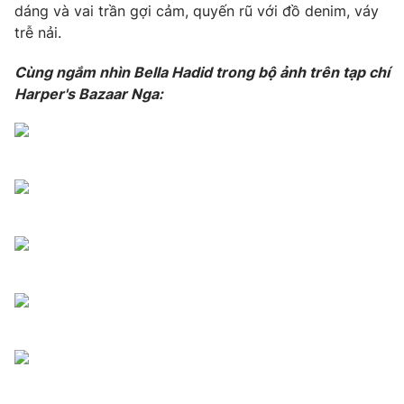
Phim VTV
dáng và vai trần gợi cảm, quyến rũ với đồ denim, váy
Giải trí
trễ nải.
Hậu trường
Điện ảnh
Đời sống
Cùng ngắm nhìn Bella Hadid trong bộ ảnh trên tạp chí
Nhân vật
Âm nhạc
Harper's Bazaar Nga:
Du lịch
Khán giả
Giáo dục
Sao
Làm đẹp
Giải sao mai
Tuyển sinh
Công nghệ
Chất lượng cuộc sống
Học trực tuyến
Hitech Công nghệ tương lai
Giao lưu trực tuyến
Sản phẩm
Lịch phát sóng
Thị trường
Tư vấn
Chuyên mục khác
Emagazine
Podcast