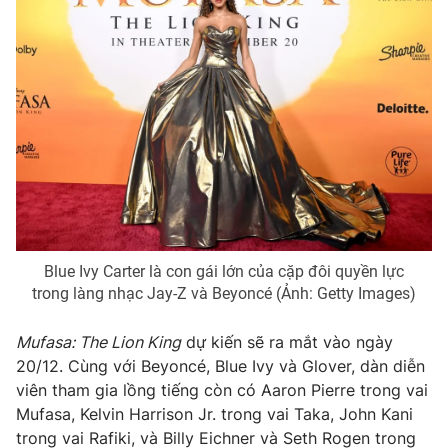
Photo
Infographic
Video
Shorts video
VTV Money
VTV Thể thao
VTV Sức khoẻ
Bất động sản
Thị trường 24h
Tấm lòng Việt
Blue Ivy Carter là con gái lớn của cặp đôi quyền lực
trong làng nhạc Jay-Z và Beyoncé (Ảnh: Getty Images)
VTV4
Vươn mình bằng AI
Mufasa: The Lion King
dự kiến ​​sẽ ra mắt vào ngày
20/12. Cùng với Beyoncé, Blue Ivy và Glover, dàn diễn
VTV9
VTV8
viên tham gia lồng tiếng còn có Aaron Pierre trong vai
Mufasa, Kelvin Harrison Jr. trong vai Taka, John Kani
Liên hệ tòa soạn
English
trong vai Rafiki, và Billy Eichner và Seth Rogen trong