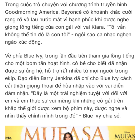
Phim VTV
Trong cuộc trò chuyện với chương trình truyền hình
Giải trí
Goodmorning America, Beyoncé có khoảnh khắc cười
Hậu trường
rạng rỡ và lau nước mắt vì hạnh phúc khi được nghe
Điện ảnh
Đời sống
Nhân vật
giọng lồng tiếng của con gái với vai Kiara. "Tôi vẫn
Âm nhạc
không thể tin đó là con tôi" - ngôi sao ca nhạc nghẹn
Du lịch
Khán giả
ngào xúc động.
Giáo dục
Sao
Làm đẹp
Giải sao mai
Về phía Blue Ivy, trong lần đầu tiên tham gia lồng tiếng
Tuyển sinh
Công nghệ
Chất lượng cuộc sống
cho một bom tấn hoạt hình, cô bé cho biết đã nhận
Học trực tuyến
được sự ủng hộ, hỗ trợ rất nhiều từ mọi người trong
Hitech Công nghệ tương lai
ekip. Đạo diễn Barry Jenkins đã chỉ cho Blue Ivy cách
Giao lưu trực tuyến
cải thiện giọng thoại để hòa nhập vào với vai diễn
Sản phẩm
đảm nhận. "Đây là một trải nghiệm tuyệt vời đối với
Lịch phát sóng
Thị trường
em và em thực sự vui mừng khi những cô gái trên
khắp thế giới được xem bộ phim này, được nghe và
Tư vấn
nhìn thấy chính mình trong đó" - Blue Ivy chia sẻ.
Chuyên mục khác
Emagazine
Podcast