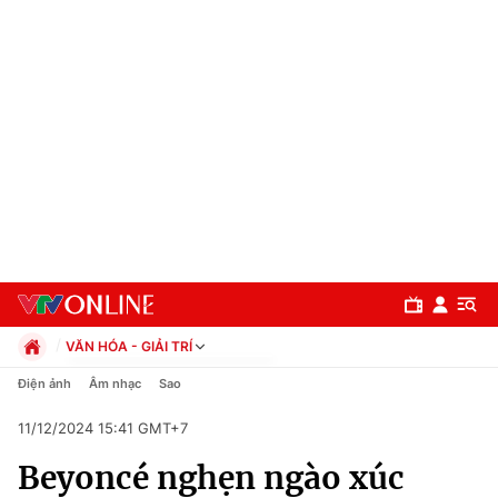
VĂN HÓA - GIẢI TRÍ
Chính trị
Điện ảnh
Âm nhạc
Sao
Xã hội
11/12/2024 15:41 GMT+7
Pháp luật
Chuyên mục
Kinh tế
Beyoncé nghẹn ngào xúc
Thể thao