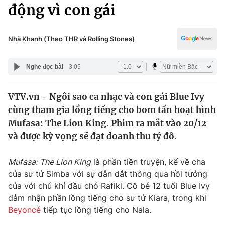
Chính trị
động vì con gái
Truyền hình
Văn hóa - Giải trí
Xã hội
Y tế
Nhã Khanh (Theo THR và Rolling Stones)
Đời sống
Pháp luật
Công nghệ
Nghe đọc bài
3:05
Giáo dục
Y tế
VTV.vn - Ngôi sao ca nhạc và con gái Blue Ivy
cùng tham gia lồng tiếng cho bom tấn hoạt hình
Thế giới
Mufasa: The Lion King. Phim ra mắt vào 20/12
và được kỳ vọng sẽ đạt doanh thu tỷ đô.
Tin tức
Kinh tế
Thế giới đó đây
Mufasa: The Lion King
là phần tiền truyện, kể về cha
Tài chính
của sư tử Simba với sự dẫn dắt thông qua hồi tưởng
Dữ liệu và đời sống
Câu chuyện quốc tế
của với chú khỉ đầu chó Rafiki. Cô bé 12 tuổi Blue Ivy
Thị trường
đảm nhận phần lồng tiếng cho sư tử Kiara, trong khi
Truyền hình
Góc doanh nghiệp
Beyoncé
tiếp tục lồng tiếng cho Nala.