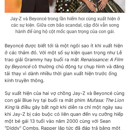
Ðiện thoại Thời báo VTV:
024.66 897 897
Email:
toasoan@vtv.vn
Jay-Z và Beyoncé trong lần hiếm hoi cùng xuất hiện ở
Liên hệ quảng cáo:
024-7300.7108
các sự kiện. Giữa cơn bão scandal, cặp đôi vẫn song
hành để ủng hộ cột mốc quan trọng của con gái.
Beyoncé được biết tới là một ngôi sao ít khi xuất hiện
ở các thảm đỏ. Với một số sự kiện quan trọng như Lễ
trao giải Grammy hay buổi ra mắt
Renaissance: A Film
by Beyoncé
cô thường chủ động tự chụp hình và đăng
tải thay vì dành nhiều thời gian xuất hiện trước ống
kính truyền thông.
Sự xuất hiện của hai vợ chồng Jay-Z và Beyoncé cùng
con gái Blue Ivy tại buổi ra mắt phim
Mufasa: The Lion
® Cấm sao chép dưới mọi hình thức nếu không có sự chấp
King
là điều gây bất ngờ khi diễn ra chỉ một ngày sau
thuận bằng văn bản. Ghi rõ nguồn VTV.vn khi phát hành lại
thông tin từ website này.
khi Jay-Z bị cáo buộc có liên quan đến vụ cưỡng hiếp
một bé gái 13 tuổi vào năm 2000 cùng với Sean
"Diddy" Combs. Rapper lập tức đã đáp trả bằng một