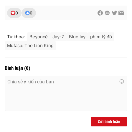
0
0
Từ khóa:
Beyoncé
Jay-Z
Blue Ivy
phim tỷ đô
Mufasa: The Lion King
Bình luận
(
0
)
Gửi bình luận