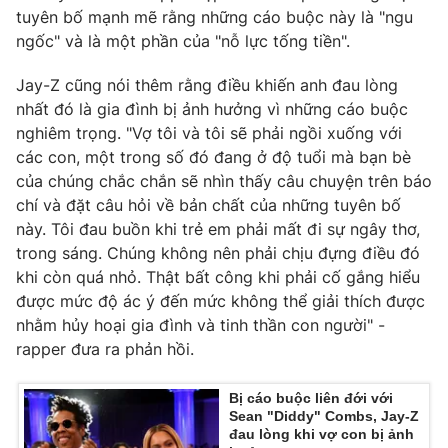
tuyên bố mạnh mẽ rằng những cáo buộc này là "ngu
ngốc" và là một phần của "nỗ lực tống tiền".
Jay-Z cũng nói thêm rằng điều khiến anh đau lòng
nhất đó là gia đình bị ảnh hưởng vì những cáo buộc
nghiêm trọng. "Vợ tôi và tôi sẽ phải ngồi xuống với
các con, một trong số đó đang ở độ tuổi mà bạn bè
của chúng chắc chắn sẽ nhìn thấy câu chuyện trên báo
chí và đặt câu hỏi về bản chất của những tuyên bố
này. Tôi đau buồn khi trẻ em phải mất đi sự ngây thơ,
trong sáng. Chúng không nên phải chịu đựng điều đó
khi còn quá nhỏ. Thật bất công khi phải cố gắng hiểu
được mức độ ác ý đến mức không thể giải thích được
nhằm hủy hoại gia đình và tinh thần con người" -
rapper đưa ra phản hồi.
Bị cáo buộc liên đới với
Sean "Diddy" Combs, Jay-Z
đau lòng khi vợ con bị ảnh