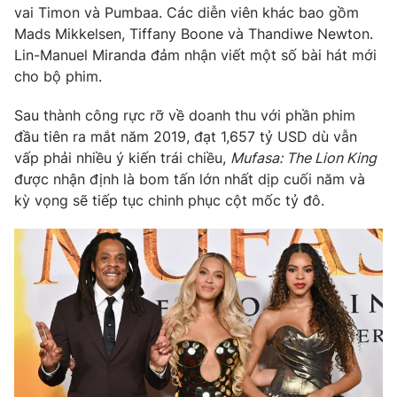
vai Timon và Pumbaa. Các diễn viên khác bao gồm
Mads Mikkelsen, Tiffany Boone và Thandiwe Newton.
Lin-Manuel Miranda đảm nhận viết một số bài hát mới
cho bộ phim.
THỜI BÁO VTV
Sau thành công rực rỡ về doanh thu với phần phim
đầu tiên ra mắt năm 2019, đạt 1,657 tỷ USD dù vẫn
vấp phải nhiều ý kiến trái chiều,
Mufasa: The Lion King
Theo dõi báo trên
được nhận định là bom tấn lớn nhất dịp cuối năm và
kỳ vọng sẽ tiếp tục chinh phục cột mốc tỷ đô.
Cơ quan chủ quản:
Đài Truyền hình Việt Nam
Cơ quan báo chí:
Thời báo VTV
Giấy phép hoạt động báo in và báo điện tử số 483/GP-BTTTT
cấp ngày 29/12/2023
Tổng Biên tập:
Vũ Thanh Thủy
Phó Tổng Biên tập:
Nguyễn Thị Mỹ Hạnh, Phạm Quốc Thắng,
Nguyễn Trọng Ninh
Tổng đài VTV:
024.38 355 931 - 024.38 355 932