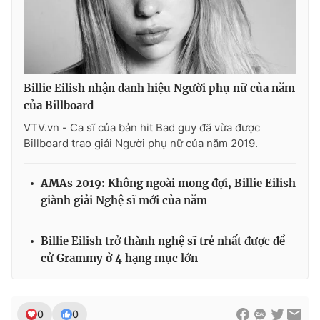
Ðiện thoại Thời báo VTV:
024.66 897 897
Email:
toasoan@vtv.vn
Liên hệ quảng cáo:
024-7300.7108
Billie Eilish nhận danh hiệu Người phụ nữ của năm
của Billboard
VTV.vn - Ca sĩ của bản hit Bad guy đã vừa được
Billboard trao giải Người phụ nữ của năm 2019.
AMAs 2019: Không ngoài mong đợi, Billie Eilish
giành giải Nghệ sĩ mới của năm
Billie Eilish trở thành nghệ sĩ trẻ nhất được đề
® Cấm sao chép dưới mọi hình thức nếu không có sự chấp
cử Grammy ở 4 hạng mục lớn
thuận bằng văn bản. Ghi rõ nguồn VTV.vn khi phát hành lại
thông tin từ website này.
0
0