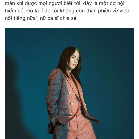
Phim VTV
mắn khi được mọi người biết tới, đây là một cơ hội
Giải trí
hiếm có. Đó là lí do tôi không còn than phiền về việc
Hậu trường
nổi tiếng nữa", nữ ca sĩ chia sẻ.
Điện ảnh
Đời sống
Nhân vật
Âm nhạc
Du lịch
Khán giả
Giáo dục
Sao
Làm đẹp
Giải sao mai
Tuyển sinh
Công nghệ
Chất lượng cuộc sống
Học trực tuyến
Hitech Công nghệ tương lai
Giao lưu trực tuyến
Sản phẩm
Lịch phát sóng
Thị trường
Tư vấn
Chuyên mục khác
Emagazine
Podcast