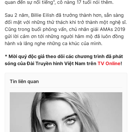
quan đến sự nổi tiếng", cô nàng 17 tuổi nói thêm.
Sau 2 năm, Billie Eilish đã trưởng thành hơn, sẵn sàng
đối mặt với những thử thách khi trở thành một nghệ sĩ.
THỜI BÁO VTV
Cũng trong buổi phỏng vấn, chủ nhân giải AMAs 2019
gửi lời cảm ơn tới những người hâm mộ đã luôn đồng
hành và lắng nghe những ca khúc của mình.
* Mời quý độc giả theo dõi các chương trình đã phát
Theo dõi báo trên
sóng của Đài Truyền hình Việt Nam trên
TV Online
!
Cơ quan chủ quản:
Đài Truyền hình Việt Nam
Tin liên quan
Cơ quan báo chí:
Thời báo VTV
Giấy phép hoạt động báo in và báo điện tử số 483/GP-BTTTT
cấp ngày 29/12/2023
Tổng Biên tập:
Vũ Thanh Thủy
Phó Tổng Biên tập:
Nguyễn Thị Mỹ Hạnh, Phạm Quốc Thắng,
Nguyễn Trọng Ninh
Tổng đài VTV:
024.38 355 931 - 024.38 355 932