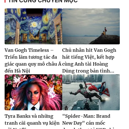
TIN CÙNG CHUYÊN MỤC
Van Gogh Timeless –
Chủ nhân hit Van Gogh
Triển lãm tương tác đa
hát tiếng Việt, kết hợp
giác quan quy mô châu Á
cùng Anh tài Hoàng
đến Hà Nội
Dũng trong bản tình...
Tyra Banks và những
"Spider-Man: Brand
tranh cãi quanh vụ kiện
New Day" cán mốc