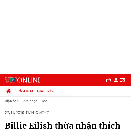
VĂN HÓA - GIẢI TRÍ
Chính trị
Điện ảnh
Âm nhạc
Sao
Xã hội
27/11/2019 11:14 GMT+7
Pháp luật
Chuyên mục
Kinh tế
Billie Eilish thừa nhận thích
Thể thao