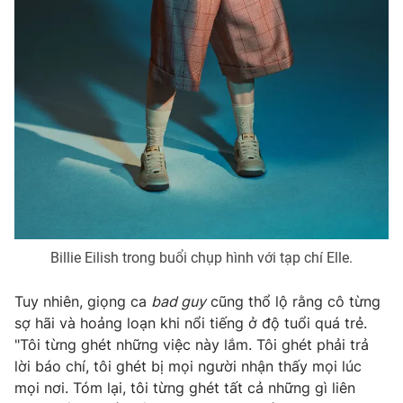
Photo
Infographic
Video
Shorts video
VTV Money
VTV Thể thao
VTV Sức khoẻ
Bất động sản
Thị trường 24h
Tấm lòng Việt
Billie Eilish trong buổi chụp hình với tạp chí Elle.
VTV4
Vươn mình bằng AI
Tuy nhiên, giọng ca
bad guy
cũng thổ lộ rằng cô từng
sợ hãi và hoảng loạn khi nổi tiếng ở độ tuổi quá trẻ.
VTV9
VTV8
"Tôi từng ghét những việc này lắm. Tôi ghét phải trả
lời báo chí, tôi ghét bị mọi người nhận thấy mọi lúc
mọi nơi. Tóm lại, tôi từng ghét tất cả những gì liên
Liên hệ tòa soạn
English