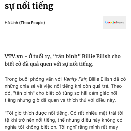
Chính trị
sự nổi tiếng
Truyền hình
Văn hóa - Giải trí
Xã hội
Y tế
Hà Linh (Theo People)
Đời sống
Pháp luật
Công nghệ
Giáo dục
Y tế
VTV.vn - Ở tuổi 17, “tân binh” Billie Eilish cho
biết cô đã quá quen với sự nổi tiếng.
Thế giới
Trong buổi phỏng vấn với
Vanity Fair
, Billie Eilish đã có
Tin tức
những chia sẻ về việc nổi tiếng khi còn quá trẻ. Theo
Kinh tế
đó, "tân binh" cho biết cô từng sợ hãi cảm giác nổi
Thế giới đó đây
Tài chính
tiếng nhưng giờ đã quen và thích thú với điều này.
Dữ liệu và đời sống
Câu chuyện quốc tế
Thị trường
"Tôi giờ thích được nổi tiếng. Có rất nhiều mặt trái tồi
tệ khi trở nên nổi tiếng, thế nhưng điều này không có
Truyền hình
Góc doanh nghiệp
nghĩa tôi không biết ơn. Tôi nghĩ rằng mình rất may