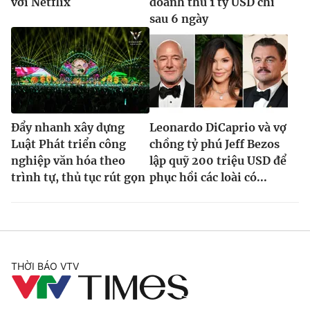
với Netflix
doanh thu 1 tỷ USD chỉ
sau 6 ngày
Đẩy nhanh xây dựng
Leonardo DiCaprio và vợ
Luật Phát triển công
chồng tỷ phú Jeff Bezos
nghiệp văn hóa theo
lập quỹ 200 triệu USD để
trình tự, thủ tục rút gọn
phục hồi các loài có...
THỜI BÁO VTV