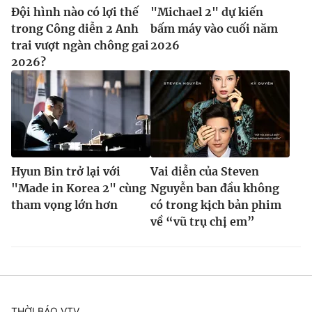
Đội hình nào có lợi thế
"Michael 2" dự kiến
trong Công diễn 2 Anh
bấm máy vào cuối năm
trai vượt ngàn chông gai
2026
2026?
Hyun Bin trở lại với
Vai diễn của Steven
"Made in Korea 2" cùng
Nguyễn ban đầu không
tham vọng lớn hơn
có trong kịch bản phim
về “vũ trụ chị em”
THỜI BÁO VTV