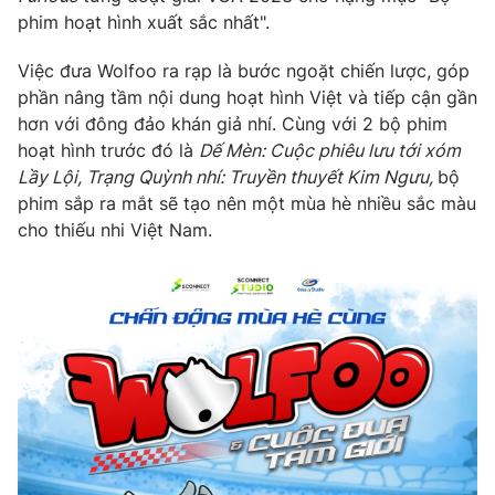
phim hoạt hình xuất sắc nhất".
Việc đưa Wolfoo ra rạp là bước ngoặt chiến lược, góp
phần nâng tầm nội dung hoạt hình Việt và tiếp cận gần
THỜI BÁO VTV
hơn với đông đảo khán giả nhí. Cùng với 2 bộ phim
hoạt hình trước đó là
Dế Mèn: Cuộc phiêu lưu tới xóm
Lầy Lội, Trạng Quỳnh nhí: Truyền thuyết Kim Ngưu,
bộ
phim sắp ra mắt sẽ tạo nên một mùa hè nhiều sắc màu
Theo dõi báo trên
cho thiếu nhi Việt Nam.
Cơ quan chủ quản:
Đài Truyền hình Việt Nam
Cơ quan báo chí:
Thời báo VTV
Giấy phép hoạt động báo in và báo điện tử số 483/GP-BTTTT
cấp ngày 29/12/2023
Tổng Biên tập:
Vũ Thanh Thủy
Phó Tổng Biên tập:
Nguyễn Thị Mỹ Hạnh, Phạm Quốc Thắng,
Nguyễn Trọng Ninh
Tổng đài VTV:
024.38 355 931 - 024.38 355 932