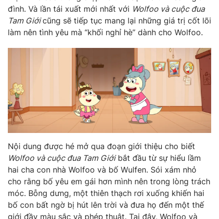
Phim VTV
đình. Và lần tái xuất mới nhất với
Wolfoo và cuộc đua
Giải trí
Tam Giới
cũng sẽ tiếp tục mang lại những giá trị cốt lõi
Hậu trường
Điện ảnh
làm nên tình yêu mà “khối nghỉ hè” dành cho Wolfoo.
Đời sống
Nhân vật
Âm nhạc
Du lịch
Khán giả
Giáo dục
Sao
Làm đẹp
Giải sao mai
Tuyển sinh
Công nghệ
Chất lượng cuộc sống
Học trực tuyến
Hitech Công nghệ tương lai
Giao lưu trực tuyến
Sản phẩm
Nội dung được hé mở qua đoạn giới thiệu cho biết
Lịch phát sóng
Thị trường
Wolfoo và cuộc đua Tam Giới
bắt đầu từ sự hiểu lầm
hai cha con nhà Wolfoo và bố Wulfen. Sói xám nhỏ
Tư vấn
cho rằng bố yêu em gái hơn mình nên trong lòng trách
Chuyên mục khác
móc. Bỗng dưng, một thiên thạch rơi xuống khiến hai
bố con bất ngờ bị hút lên trời và đưa họ đến một thế
Emagazine
Podcast
giới đầy màu sắc và phép thuật. Tại đây, Wolfoo và