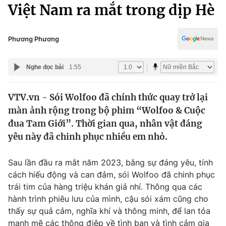
Chính trị
Việt Nam ra mắt trong dịp Hè
Truyền hình
Văn hóa - Giải trí
Xã hội
Y tế
Phương Phương
Đời sống
Pháp luật
Công nghệ
Nghe đọc bài
1:55
Giáo dục
Y tế
VTV.vn - Sói Wolfoo đã chính thức quay trở lại
màn ảnh rộng trong bộ phim “Wolfoo & Cuộc
Thế giới
đua Tam Giới”. Thời gian qua, nhân vật đáng
yêu này đã chinh phục nhiều em nhỏ.
Tin tức
Kinh tế
Thế giới đó đây
Sau lần đầu ra mắt năm 2023, bằng sự đáng yêu, tính
Tài chính
cách hiếu động và can đảm, sói Wolfoo đã chinh phục
Dữ liệu và đời sống
Câu chuyện quốc tế
trái tim của hàng triệu khán giả nhí. Thông qua các
Thị trường
hành trình phiêu lưu của mình, cậu sói xám cũng cho
Truyền hình
Góc doanh nghiệp
thấy sự quả cảm, nghĩa khí và thông minh, để lan tỏa
mạnh mẽ các thông điệp về tình bạn và tình cảm gia