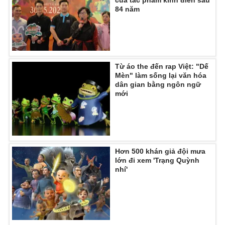
của tác phẩm kinh điển sau
84 năm
Từ áo the đến rap Việt: "Dế
Mèn" làm sống lại văn hóa
dân gian bằng ngôn ngữ
mới
Hơn 500 khán giả đội mưa
lớn đi xem 'Trạng Quỳnh
nhí'