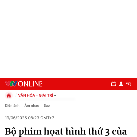
VĂN HÓA - GIẢI TRÍ
Chính trị
Điện ảnh
Âm nhạc
Sao
Xã hội
19/06/2025 08:23 GMT+7
Pháp luật
Chuyên mục
Kinh tế
Bộ phim họat hình thứ 3 của
Thể thao