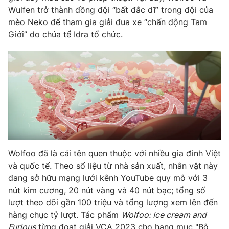
Wulfen trở thành đồng đội “bất đắc dĩ” trong đội của
Photo
Infographic
mèo Neko để tham gia giải đua xe “chấn động Tam
Giới” do chúa tể Idra tổ chức.
Video
Shorts video
VTV Money
VTV Thể thao
VTV Sức khoẻ
Bất động sản
Thị trường 24h
Tấm lòng Việt
Wolfoo đã là cái tên quen thuộc với nhiều gia đình Việt
VTV4
Vươn mình bằng AI
và quốc tế. Theo số liệu từ nhà sản xuất, nhân vật này
đang sở hữu mạng lưới kênh YouTube quy mô với 3
nút kim cương, 20 nút vàng và 40 nút bạc; tổng số
VTV9
VTV8
lượt theo dõi gần 100 triệu và tổng lượng xem lên đến
hàng chục tỷ lượt. Tác phẩm
Wolfoo: Ice cream and
Liên hệ tòa soạn
English
Furious
từng đoạt giải VCA 2023 cho hạng mục "Bộ