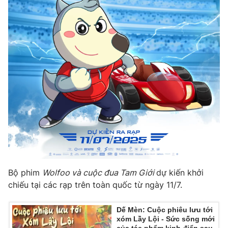
Ðiện thoại Thời báo VTV:
024.66 897 897
Email:
toasoan@vtv.vn
Liên hệ quảng cáo:
024-7300.7108
Bộ phim
Wolfoo và cuộc đua Tam Giới
dự kiến khởi
® Cấm sao chép dưới mọi hình thức nếu không có sự chấp
chiếu tại các rạp trên toàn quốc từ ngày 11/7.
thuận bằng văn bản. Ghi rõ nguồn VTV.vn khi phát hành lại
thông tin từ website này.
Dế Mèn: Cuộc phiêu lưu tới
xóm Lầy Lội - Sức sống mới