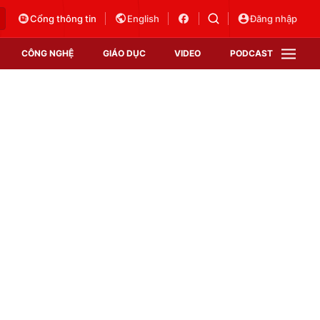
Cổng thông tin
English
Đăng nhập
CÔNG NGHỆ
GIÁO DỤC
VIDEO
PODCAST
VTV Money
VTV Thể thao
VTV Sức khoẻ
Bất động sản
Thị trường 24h
Tấm lòng Việt
Vươn mình bằng AI
VTV4
VTV8
VTV9
Lịch phát sóng
Giao lưu trực tuyến
Sự kiện