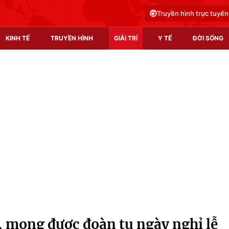
Truyền hình trực tuyến
KINH TẾ
TRUYỀN HÌNH
GIẢI TRÍ
Y TẾ
ĐỜI SỐNG
Pháp luật
Y tế
Truyền hình
Multimedia
Phim VTV
Video
Hậu trường
Shorts video
Nhân vật
Podcast
Khán giả
EMagazine
Giải sao mai
Photo
n, mong được đoàn tụ ngày nghỉ lễ
Infographic