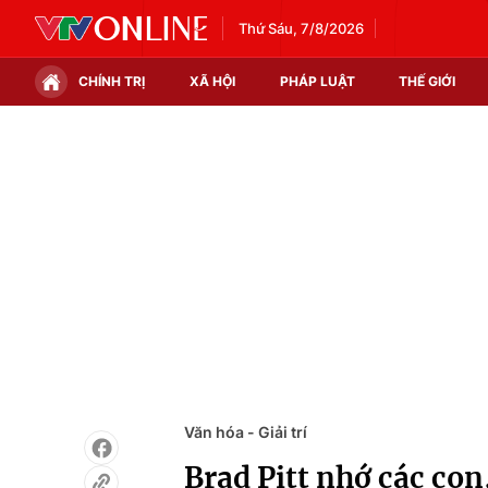
Thứ Sáu, 7/8/2026
CHÍNH TRỊ
XÃ HỘI
PHÁP LUẬT
THẾ GIỚI
Chính trị
Xã hội
Thế giới
Kinh tế
Tin tức
Tài chính
Thế giới đó đây
Thị trường
Câu chuyện quốc tế
Góc doanh nghiệp
Dữ liệu và đời sống
Văn hóa - Giải trí
Brad Pitt nhớ các co