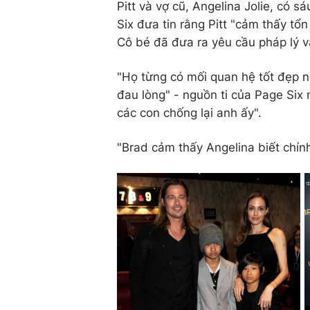
Pitt và vợ cũ, Angelina Jolie, có s
Six đưa tin rằng Pitt "cảm thấy tổ
Cô bé đã đưa ra yêu cầu pháp lý v
"Họ từng có mối quan hệ tốt đẹp n
đau lòng" - nguồn ti của Page Six 
các con chống lại anh ấy".
"Brad cảm thấy Angelina biết chín