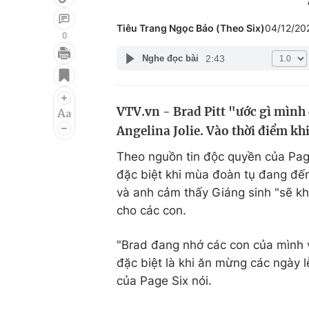
Tiêu Trang Ngọc Bảo (Theo Six)
04/12/20
0
2:43
Nghe đọc bài
Giải trí
Đời sống
Điện ảnh
Du lịch
VTV.vn - Brad Pitt "ước gì mình
Âm nhạc
Làm đẹp
Angelina Jolie. Vào thời điểm kh
Sao
Chất lượng cuộc sốn
Theo nguồn tin độc quyền của Page
đặc biệt khi mùa đoàn tụ đang đến
và anh cảm thấy Giáng sinh "sẽ kh
cho các con.
"Brad đang nhớ các con của mình v
đặc biệt là khi ăn mừng các ngày l
của Page Six nói.