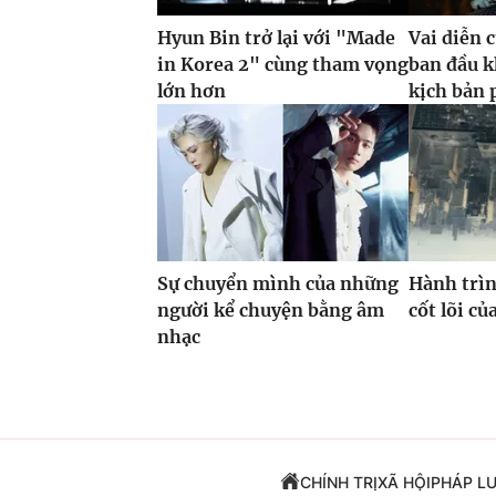
Hyun Bin trở lại với "Made
Vai diễn 
in Korea 2" cùng tham vọng
ban đầu k
lớn hơn
kịch bản 
Sự chuyển mình của những
Hành trìn
người kể chuyện bằng âm
cốt lõi c
nhạc
CHÍNH TRỊ
XÃ HỘI
PHÁP L