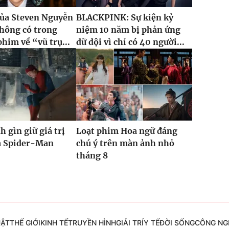
của Steven Nguyễn
BLACKPINK: Sự kiện kỷ
hông có trong
niệm 10 năm bị phản ứng
phim về “vũ trụ...
dữ dội vì chỉ có 40 người...
h gìn giữ giá trị
Loạt phim Hoa ngữ đáng
ủa Spider-Man
chú ý trên màn ảnh nhỏ
tháng 8
UẬT
THẾ GIỚI
KINH TẾ
TRUYỀN HÌNH
GIẢI TRÍ
Y TẾ
ĐỜI SỐNG
CÔNG NG