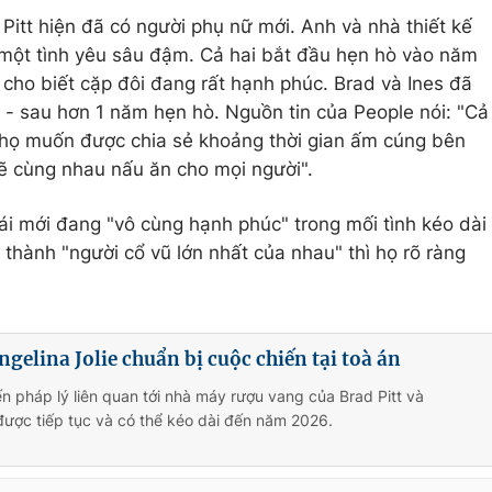
 Pitt hiện đã có người phụ nữ mới. Anh và nhà thiết kế
một tình yêu sâu đậm. Cả hai bắt đầu hẹn hò vào năm
 cho biết cặp đôi đang rất hạnh phúc. Brad và Ines đã
- sau hơn 1 năm hẹn hò. Nguồn tin của People nói: "Cả
 họ muốn được chia sẻ khoảng thời gian ấm cúng bên
sẽ cùng nhau nấu ăn cho mọi người".
ái mới đang "vô cùng hạnh phúc" trong mối tình kéo dài
 thành "người cổ vũ lớn nhất của nhau" thì họ rõ ràng
ngelina Jolie chuẩn bị cuộc chiến tại toà án
ến pháp lý liên quan tới nhà máy rượu vang của Brad Pitt và
 được tiếp tục và có thể kéo dài đến năm 2026.