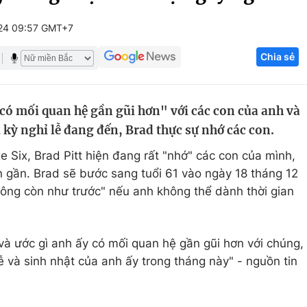
Góc ảnh
24 09:57 GMT+7
Chia sẻ
Giáo dục
Công nghệ
Tuyển sinh
Hitech Công ng
 có mối quan hệ gần gũi hơn" với các con của anh và
Học trực tuyến
Sản phẩm
i kỳ nghỉ lễ đang đến, Brad thực sự nhớ các con.
g
Thị trường
 Six, Brad Pitt hiện đang rất "nhớ" các con của mình,
Tư vấn
 gần. Brad sẽ bước sang tuổi 61 vào ngày 18 tháng 12
ông còn như trước" nếu anh không thể dành thời gian
à ước gì anh ấy có mối quan hệ gần gũi hơn với chúng,
ễ và sinh nhật của anh ấy trong tháng này" - nguồn tin