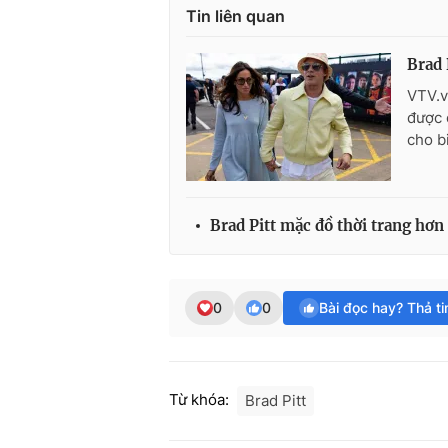
Tin liên quan
Brad 
VTV.v
được 
cho b
Brad Pitt mặc đồ thời trang hơn 
0
0
Bài đọc hay? Thả t
Từ khóa:
Brad Pitt