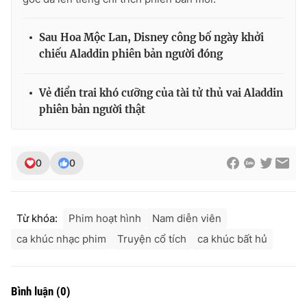
Ðiện thoại Thời báo VTV:
024.66 897 897
Email:
toasoan@vtv.vn
Sau Hoa Mộc Lan, Disney công bố ngày khởi
Liên hệ quảng cáo:
024-7300.7108
chiếu Aladdin phiên bản người đóng
Vẻ điển trai khó cưỡng của tài tử thủ vai Aladdin
phiên bản người thật
0
0
Từ khóa:
Phim hoạt hình
Nam diễn viên
ca khúc nhạc phim
Truyện cổ tích
ca khúc bất hủ
® Cấm sao chép dưới mọi hình thức nếu không có sự chấp
thuận bằng văn bản. Ghi rõ nguồn VTV.vn khi phát hành lại
thông tin từ website này.
Bình luận
(
0
)