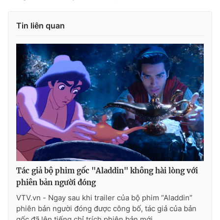
Tin liên quan
THỜI BÁO VTV
Theo dõi báo trên
Cơ quan chủ quản:
Đài Truyền hình Việt Nam
Cơ quan báo chí:
Thời báo VTV
Giấy phép hoạt động báo in và báo điện tử số 483/GP-BTTTT
cấp ngày 29/12/2023
Tác giả bộ phim gốc "Aladdin" không hài lòng với
Tổng Biên tập:
Vũ Thanh Thủy
phiên bản người đóng
Phó Tổng Biên tập:
Nguyễn Thị Mỹ Hạnh, Phạm Quốc Thắng,
VTV.vn - Ngay sau khi trailer của bộ phim “Aladdin”
Nguyễn Trọng Ninh
phiên bản người đóng được công bố, tác giả của bản
Tổng đài VTV:
024.38 355 931 - 024.38 355 932
gốc đã lên tiếng chỉ trích phiên bản mới.