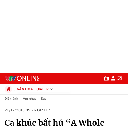
VĂN HÓA - GIẢI TRÍ
Chính trị
Điện ảnh
Âm nhạc
Sao
Xã hội
26/12/2018 09:26 GMT+7
Pháp luật
Chuyên mục
Kinh tế
Ca khúc bất hủ “A Whole
Thể thao