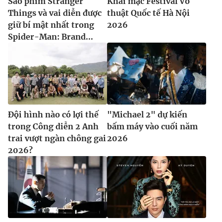
Sao phim Stranger
Khai mạc Festival Võ
Things và vai diễn được
thuật Quốc tế Hà Nội
giữ bí mật nhất trong
2026
Spider-Man: Brand...
Đội hình nào có lợi thế
"Michael 2" dự kiến
trong Công diễn 2 Anh
bấm máy vào cuối năm
trai vượt ngàn chông gai
2026
2026?