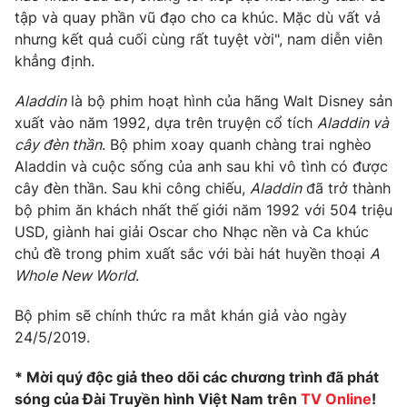
tập và quay phần vũ đạo cho ca khúc. Mặc dù vất vả
Photo
Infographic
nhưng kết quả cuối cùng rất tuyệt vời", nam diễn viên
khẳng định.
Video
Shorts video
Aladdin
là bộ phim hoạt hình của hãng Walt Disney sản
xuất vào năm 1992, dựa trên truyện cổ tích
Aladdin và
VTV Money
VTV Thể thao
cây đèn thần
. Bộ phim xoay quanh chàng trai nghèo
Aladdin và cuộc sống của anh sau khi vô tình có được
VTV Sức khoẻ
Bất động sản
cây đèn thần. Sau khi công chiếu,
Aladdin
đã trở thành
bộ phim ăn khách nhất thế giới năm 1992 với 504 triệu
USD, giành hai giải Oscar cho Nhạc nền và Ca khúc
Thị trường 24h
Tấm lòng Việt
chủ đề trong phim xuất sắc với bài hát huyền thoại
A
Whole New World
.
VTV4
Vươn mình bằng AI
Bộ phim sẽ chính thức ra mắt khán giả vào ngày
24/5/2019.
VTV9
VTV8
* Mời quý độc giả theo dõi các chương trình đã phát
Liên hệ tòa soạn
English
sóng của Đài Truyền hình Việt Nam trên
TV Online
!