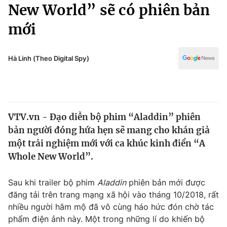
Chính trị
New World” sẽ có phiên bản
Truyền hình
mới
Văn hóa - Giải trí
Xã hội
Y tế
Đời sống
Hà Linh (Theo Digital Spy)
Pháp luật
Công nghệ
Giáo dục
Y tế
VTV.vn - Đạo diễn bộ phim “Aladdin” phiên
Thế giới
bản người đóng hứa hẹn sẽ mang cho khán giả
Tin tức
một trải nghiệm mới với ca khúc kinh điển “A
Kinh tế
Whole New World”.
Thế giới đó đây
Tài chính
Dữ liệu và đời sống
Câu chuyện quốc tế
Sau khi trailer bộ phim
Aladdin
phiên bản mới được
Thị trường
đăng tải trên trang mạng xã hội vào tháng 10/2018, rất
nhiều người hâm mộ đã vô cùng háo hức đón chờ tác
Truyền hình
Góc doanh nghiệp
phẩm điện ảnh này. Một trong những lí do khiến bộ