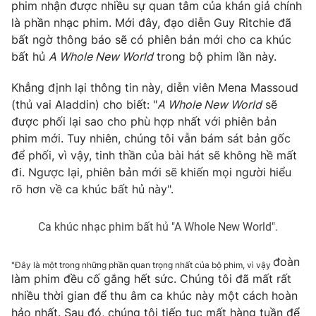
Phim VTV
phim nhận được nhiều sự quan tâm của khán giả chính
Giải trí
là phần nhạc phim. Mới đây, đạo diễn Guy Ritchie đã
Hậu trường
bất ngờ thông báo sẽ có phiên bản mới cho ca khúc
Điện ảnh
Đời sống
bất hủ
A Whole New World
trong bộ phim lần này.
Nhân vật
Âm nhạc
Du lịch
Khẳng định lại thông tin này, diễn viên Mena Massoud
Khán giả
Giáo dục
Sao
(thủ vai Aladdin) cho biết: "
A Whole New World
sẽ
Làm đẹp
Giải sao mai
được phối lại sao cho phù hợp nhất với phiên bản
Tuyển sinh
Công nghệ
phim mới. Tuy nhiên, chúng tôi vẫn bám sát bản gốc
Chất lượng cuộc sống
Học trực tuyến
để phối, vì vậy, tinh thần của bài hát sẽ không hề mất
Hitech Công nghệ tương lai
đi. Ngược lại, phiên bản mới sẽ khiến mọi người hiểu
Giao lưu trực tuyến
rõ hơn về ca khúc bất hủ này".
Sản phẩm
Lịch phát sóng
Thị trường
Ca khúc nhạc phim bất hủ "A Whole New World".
Tư vấn
đoàn
"Đây là một trong những phần quan trọng nhất của bộ phim, vì vậy
Chuyên mục khác
làm phim đều cố gắng hết sức. Chúng tôi đã mất rất
nhiều thời gian để thu âm ca khúc này một cách hoàn
Emagazine
Podcast
hảo nhất. Sau đó, chúng tôi tiếp tục mất hàng tuần để