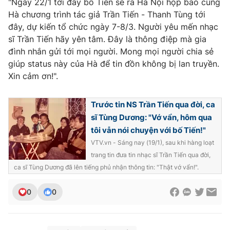
"Ngày 22/1 tới đây bố Tiến sẽ ra Hà Nội họp báo cùng
Hà chương trình tác giả Trần Tiến - Thanh Tùng tới
Photo
Infographic
đây, dự kiến tổ chức ngày 7-8/3. Người yêu mến nhạc
sĩ Trần Tiến hãy yên tâm. Đây là thông điệp mà gia
Video
Shorts video
đình nhắn gửi tới mọi người. Mong mọi người chia sẻ
giúp status này của Hà để tin đồn không bị lan truyền.
VTV Money
Xin cảm ơn!".
VTV Thể thao
Trước tin NS Trần Tiến qua đời, ca
VTV Sức khoẻ
Bất động sản
sĩ Tùng Dương: "Vớ vẩn, hôm qua
tôi vẫn nói chuyện với bố Tiến!"
Thị trường 24h
Tấm lòng Việt
VTV.vn - Sáng nay (19/1), sau khi hàng loạt
trang tin đưa tin nhạc sĩ Trần Tiến qua đời,
VTV4
Vươn mình bằng AI
ca sĩ Tùng Dương đã lên tiếng phủ nhận thông tin: "Thật vớ vẩn!".
0
0
VTV9
VTV8
Liên hệ tòa soạn
English