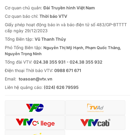
Cơ quan chủ quản:
Đài Truyền hình Việt Nam
Cơ quan báo chí:
Thời báo VTV
Giấy phép hoạt động báo in và báo điện tử số 483/GP-BTTTT
cấp ngày 29/12/2023
Tổng Biên tập:
Vũ Thanh Thủy
Phó Tổng Biên tập:
Nguyễn Thị Mỹ Hạnh, Phạm Quốc Thắng,
Nguyễn Trọng Ninh
Tổng đài VTV:
024.38 355 931 - 024.38 355 932
Ðiện thoại Thời báo VTV:
0988 671 671
Email:
toasoan@vtv.vn
Liên hệ quảng cáo:
(024) 626 79595