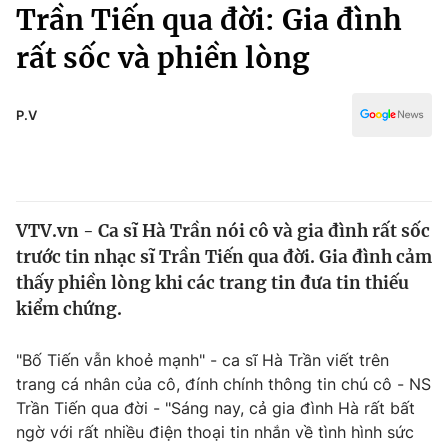
Chính trị
Trần Tiến qua đời: Gia đình
Truyền hình
rất sốc và phiền lòng
Văn hóa - Giải trí
Xã hội
Y tế
Đời sống
P.V
Pháp luật
Công nghệ
Giáo dục
Y tế
VTV.vn - Ca sĩ Hà Trần nói cô và gia đình rất sốc
Thế giới
trước tin nhạc sĩ Trần Tiến qua đời. Gia đình cảm
Tin tức
thấy phiền lòng khi các trang tin đưa tin thiếu
Kinh tế
kiểm chứng.
Thế giới đó đây
Tài chính
Dữ liệu và đời sống
Câu chuyện quốc tế
"Bố Tiến vẫn khoẻ mạnh" - ca sĩ Hà Trần viết trên
Thị trường
trang cá nhân của cô, đính chính thông tin chú cô - NS
Trần Tiến qua đời - "Sáng nay, cả gia đình Hà rất bất
Truyền hình
Góc doanh nghiệp
ngờ với rất nhiều điện thoại tin nhắn về tình hình sức