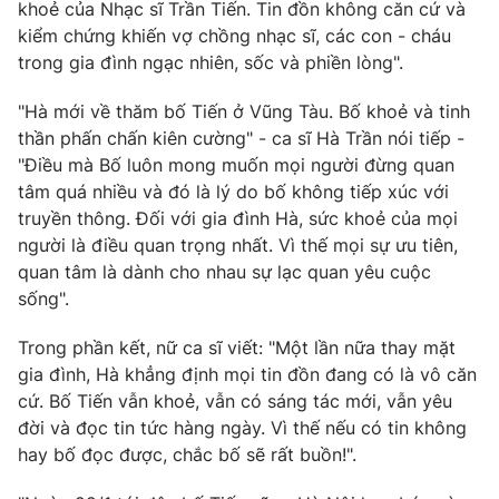
Phim VTV
khoẻ của Nhạc sĩ Trần Tiến. Tin đồn không căn cứ và
Giải trí
kiểm chứng khiến vợ chồng nhạc sĩ, các con - cháu
Hậu trường
trong gia đình ngạc nhiên, sốc và phiền lòng".
Điện ảnh
Đời sống
Nhân vật
"Hà mới về thăm bố Tiến ở Vũng Tàu. Bố khoẻ và tinh
Âm nhạc
Du lịch
thần phấn chấn kiên cường" - ca sĩ Hà Trần nói tiếp -
Khán giả
Giáo dục
Sao
"Điều mà Bố luôn mong muốn mọi người đừng quan
Làm đẹp
Giải sao mai
tâm quá nhiều và đó là lý do bố không tiếp xúc với
Tuyển sinh
Công nghệ
truyền thông. Đối với gia đình Hà, sức khoẻ của mọi
Chất lượng cuộc sống
Học trực tuyến
người là điều quan trọng nhất. Vì thế mọi sự ưu tiên,
Hitech Công nghệ tương lai
quan tâm là dành cho nhau sự lạc quan yêu cuộc
Giao lưu trực tuyến
sống".
Sản phẩm
Lịch phát sóng
Trong phần kết, nữ ca sĩ viết: "Một lần nữa thay mặt
Thị trường
gia đình, Hà khẳng định mọi tin đồn đang có là vô căn
Tư vấn
cứ. Bố Tiến vẫn khoẻ, vẫn có sáng tác mới, vẫn yêu
đời và đọc tin tức hàng ngày. Vì thế nếu có tin không
Chuyên mục khác
hay bố đọc được, chắc bố sẽ rất buồn!".
Emagazine
Podcast