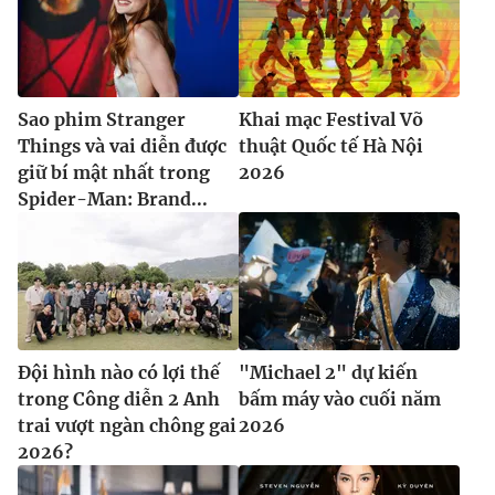
Ðiện thoại Thời báo VTV:
024.66 897 897
Email:
toasoan@vtv.vn
Liên hệ quảng cáo:
024-7300.7108
Sao phim Stranger
Khai mạc Festival Võ
Things và vai diễn được
thuật Quốc tế Hà Nội
giữ bí mật nhất trong
2026
Spider-Man: Brand...
Đội hình nào có lợi thế
"Michael 2" dự kiến
® Cấm sao chép dưới mọi hình thức nếu không có sự chấp
trong Công diễn 2 Anh
bấm máy vào cuối năm
thuận bằng văn bản. Ghi rõ nguồn VTV.vn khi phát hành lại
trai vượt ngàn chông gai
2026
thông tin từ website này.
2026?