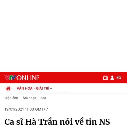
VĂN HÓA - GIẢI TRÍ
Chính trị
Điện ảnh
Âm nhạc
Sao
Xã hội
19/01/2021 11:03 GMT+7
Pháp luật
Chuyên mục
Kinh tế
Ca sĩ Hà Trần nói về tin NS
Thể thao