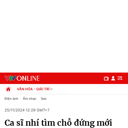
VĂN HÓA - GIẢI TRÍ
Chính trị
Điện ảnh
Âm nhạc
Sao
Xã hội
25/11/2024 12:29 GMT+7
Pháp luật
Chuyên mục
Kinh tế
Ca sĩ nhí tìm chỗ đứng mới
Thể thao