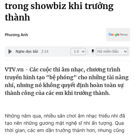
Chính trị
trong showbiz khi trưởng
Truyền hình
thành
Văn hóa - Giải trí
Xã hội
Y tế
Đời sống
Phương Anh
Pháp luật
Công nghệ
Giáo dục
Nghe đọc bài
2:14
Y tế
VTV.vn - Các cuộc thi âm nhạc, chương trình
Thế giới
truyền hình tạo "bệ phóng" cho những tài năng
Tin tức
nhí, nhưng nó không quyết định hoàn toàn sự
Kinh tế
thành công của các em khi trưởng thành.
Thế giới đó đây
Tài chính
Dữ liệu và đời sống
Câu chuyện quốc tế
Thị trường
Những năm qua, nhiều sân chơi âm nhạc thiếu nhi đã
tạo nên những gương mặt nghệ sĩ nhí ấn tượng. Qua
Truyền hình
Góc doanh nghiệp
thời gian, các em dần trưởng thành hơn, nhưng cũng