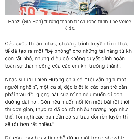
Hanzi (Gia Hân) trưởng thành từ chương trình The Voice
Kids.
Các cuộc thi âm nhạc, chương trình truyền hình thực
tế đã tạo ra một "bệ phóng" cho những tài năng từ khi
còn rất nhỏ, nhưng điều đó không quyết định hoàn
toàn sự thành công của các em khi trưởng thành.
Nhạc sĩ Lưu Thiên Hương chia sẻ: "Tôi vẫn nghĩ một
người nghệ sĩ, một ca sĩ, đặc biệt là các bạn trẻ cần
phải trau dồi giọng hát của mình nếu muốn đi con
đường dài hơi. Còn nếu muốn nổi lên một bài rồi thôi
thì đơn giản, thực ra đã có rất nhiều trường hợp như
thế. Tôi nghĩ các bạn cần có sự trau dồi rèn luyện thì
sẽ tốt hơn rất nhiều."
Dù còn loay hoay tìm chỗ đứng mới trong showbiz,