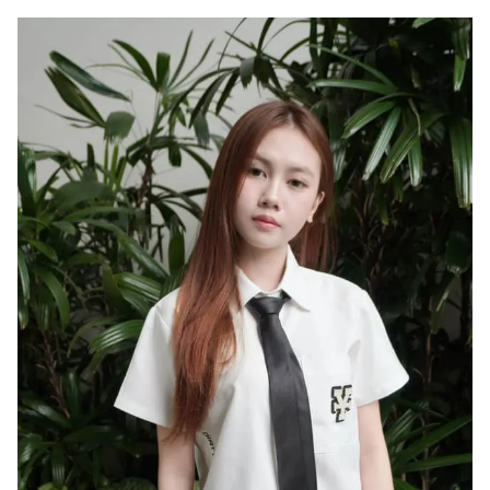
Photo
Infographic
Video
Shorts video
VTV Money
VTV Thể thao
VTV Sức khoẻ
Bất động sản
Thị trường 24h
Tấm lòng Việt
VTV4
Vươn mình bằng AI
VTV9
VTV8
Liên hệ tòa soạn
English