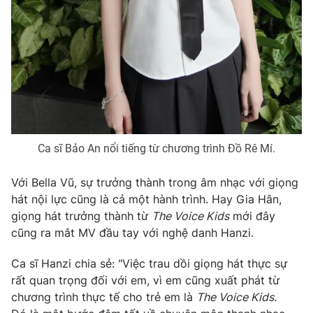
THỜI BÁO VTV
Theo dõi báo trên
Ca sĩ Bảo An nổi tiếng từ chương trình Đồ Rê Mí.
Cơ quan chủ quản:
Đài Truyền hình Việt Nam
Với Bella Vũ, sự trưởng thành trong âm nhạc với giọng
Cơ quan báo chí:
Thời báo VTV
hát nội lực cũng là cả một hành trình. Hay Gia Hân,
Giấy phép hoạt động báo in và báo điện tử số 483/GP-BTTTT
giọng hát trưởng thành từ
The Voice Kids
mới đây
cấp ngày 29/12/2023
cũng ra mắt MV đầu tay với nghệ danh Hanzi.
Tổng Biên tập:
Vũ Thanh Thủy
Ca sĩ Hanzi chia sẻ: "Việc trau dồi giọng hát thực sự
Phó Tổng Biên tập:
Nguyễn Thị Mỹ Hạnh, Phạm Quốc Thắng,
rất quan trọng đối với em, vì em cũng xuất phát từ
Nguyễn Trọng Ninh
chương trình thực tế cho trẻ em là
The Voice Kids.
Tổng đài VTV:
024.38 355 931 - 024.38 355 932