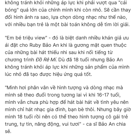
Phim VTV
không tránh khỏi những áp lực khi phải vượt qua "cái
Giải trí
bóng" quá lớn của chính mình khi còn nhỏ. Sẽ cần thay
Hậu trường
đổi hình ảnh ra sao, lựa chọn dòng nhạc như thế nào,
Điện ảnh
Đời sống
với nhiều bạn trẻ là một bài toán không dễ tìm lời giải.
Nhân vật
Âm nhạc
Du lịch
"Em bé triệu view" - đó là biệt danh nhiều khán giả ưu
Khán giả
Giáo dục
Sao
ái đặt cho Ruby Bảo An khi là gương mặt quen thuộc
Làm đẹp
Giải sao mai
của những bài hát thiếu nhi sau khi nổi tiếng từ
Tuyển sinh
Công nghệ
chương trình
Đồ Rê Mí
. Dù đã 18 tuổi nhưng Bảo An
Chất lượng cuộc sống
Học trực tuyến
không tránh khỏi áp lực khi những sản phẩm của mình
Hitech Công nghệ tương lai
lúc nhỏ đã tạo được hiệu ứng quá tốt.
Giao lưu trực tuyến
Sản phẩm
"Mình hơi phân vân về hình tượng và dòng nhạc mà
Lịch phát sóng
mình sẽ theo đuổi trong tương lai vì khi 16-17 tuổi,
Thị trường
mình vẫn chưa phù hợp để hát bài hát về tình yêu nên
Tư vấn
mình chỉ hát nhạc gia đình, bạn bè thôi. Nhưng bây giờ
mình 18 tuổi rồi nên có thể theo hình tượng cô gái trẻ
Chuyên mục khác
trung, tự tin, năng động, vui tươi" - ca sĩ Bảo An chia
Emagazine
Podcast
sẻ.