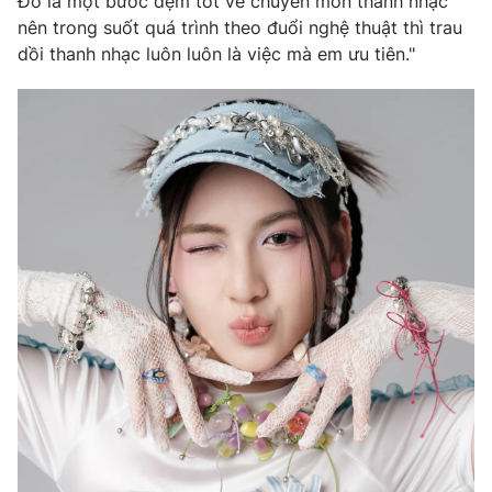
Đó là một bước đệm tốt về chuyên môn thanh nhạc
Ðiện thoại Thời báo VTV:
024.66 897 897
nên trong suốt quá trình theo đuổi nghệ thuật thì trau
Email:
toasoan@vtv.vn
dồi thanh nhạc luôn luôn là việc mà em ưu tiên."
Liên hệ quảng cáo:
024-7300.7108
® Cấm sao chép dưới mọi hình thức nếu không có sự chấp
thuận bằng văn bản. Ghi rõ nguồn VTV.vn khi phát hành lại
thông tin từ website này.