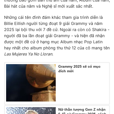
thưởng bao gồm Bản thu âm của năm, Album của năm,
Bài hát của năm và Nghệ sĩ mới xuất sắc nhất.
Những cái tên đình đám khác tham gia trình diễn là
Billie Eillish người từng đoạt 9 giải Grammy và năm
THỜI BÁO VTV
2025 lại bội thu với 7 đề cử. Ngoài ra còn có Shakira -
người đã ba lần đoạt giải Grammy - và hiện đã nhận
được một đề cử ở hạng mục Album nhạc Pop Latin
hay nhất cho album phòng thu thứ 12 của cô mang tên
Theo dõi báo trên
Las Mujeres Ya No Lloran
.
Cơ quan chủ quản:
Đài Truyền hình Việt Nam
Grammy 2025 sẽ có mục
Cơ quan báo chí:
Thời báo VTV
đích mới
Giấy phép hoạt động báo in và báo điện tử số 483/GP-BTTTT
cấp ngày 29/12/2023
Tổng Biên tập:
Vũ Thanh Thủy
Phó Tổng Biên tập:
Nguyễn Thị Mỹ Hạnh, Phạm Quốc Thắng,
Nguyễn Trọng Ninh
Nữ thần tượng Gen Z nhận
Tổng đài VTV:
024.38 355 931 - 024.38 355 932
6 đề cử Grammy 2025, sánh