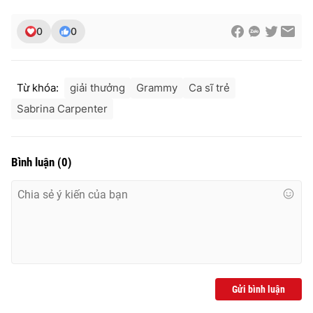
0
0
Từ khóa:
giải thưởng
Grammy
Ca sĩ trẻ
Sabrina Carpenter
Bình luận
(
0
)
Gửi bình luận