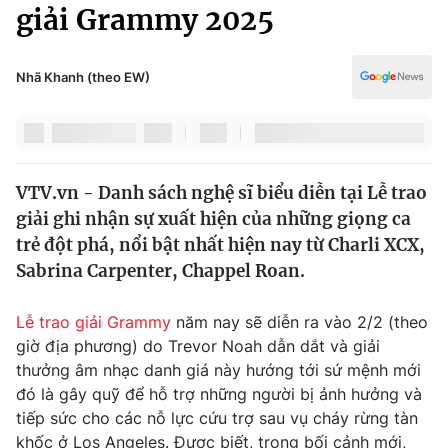
Chính trị
giải Grammy 2025
Truyền hình
Văn hóa - Giải trí
Xã hội
Y tế
Nhã Khanh (theo EW)
Đời sống
Pháp luật
Công nghệ
Giáo dục
Y tế
VTV.vn - Danh sách nghệ sĩ biểu diễn tại Lễ trao
giải ghi nhận sự xuất hiện của những giọng ca
Thế giới
trẻ đột phá, nổi bật nhất hiện nay từ Charli XCX,
Sabrina Carpenter, Chappel Roan.
Tin tức
Kinh tế
Thế giới đó đây
Lễ trao giải Grammy
năm nay sẽ diễn ra vào 2/2 (theo
Tài chính
giờ địa phương) do Trevor Noah dẫn dắt và giải
Dữ liệu và đời sống
Câu chuyện quốc tế
thưởng âm nhạc danh giá này hướng tới sứ mệnh mới
Thị trường
đó là gây quỹ để hỗ trợ những người bị ảnh hưởng và
Truyền hình
Góc doanh nghiệp
tiếp sức cho các nỗ lực cứu trợ sau vụ cháy rừng tàn
khốc ở Los Angeles. Được biết, trong bối cảnh mới,