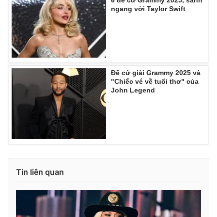
Ðiện thoại Thời báo VTV:
024.66 897 897
ngang với Taylor Swift
Email:
toasoan@vtv.vn
Liên hệ quảng cáo:
024-7300.7108
Đề cử giải Grammy 2025 và
"Chiếc vé về tuổi thơ" của
John Legend
® Cấm sao chép dưới mọi hình thức nếu không có sự chấp
Tin liên quan
thuận bằng văn bản. Ghi rõ nguồn VTV.vn khi phát hành lại
thông tin từ website này.