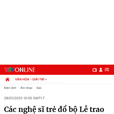
VĂN HÓA - GIẢI TRÍ
Chính trị
Điện ảnh
Âm nhạc
Sao
Xã hội
28/01/2025 10:00 GMT+7
Pháp luật
Chuyên mục
Kinh tế
Các nghệ sĩ trẻ đổ bộ Lễ trao
Thể thao