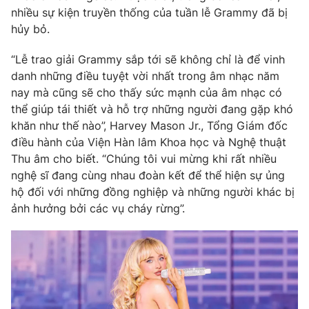
Phim VTV
nhiều sự kiện truyền thống của tuần lễ Grammy đã bị
Giải trí
hủy bỏ.
Hậu trường
Điện ảnh
Đời sống
Nhân vật
“Lễ trao giải Grammy sắp tới sẽ không chỉ là để vinh
Âm nhạc
danh những điều tuyệt vời nhất trong âm nhạc năm
Du lịch
Khán giả
nay mà cũng sẽ cho thấy sức mạnh của âm nhạc có
Giáo dục
Sao
thể giúp tái thiết và hỗ trợ những người đang gặp khó
Làm đẹp
Giải sao mai
Tuyển sinh
khăn như thế nào”, Harvey Mason Jr., Tổng Giám đốc
Công nghệ
Chất lượng cuộc sống
điều hành của Viện Hàn lâm Khoa học và Nghệ thuật
Học trực tuyến
Thu âm cho biết. “Chúng tôi vui mừng khi rất nhiều
Hitech Công nghệ tương lai
Giao lưu trực tuyến
nghệ sĩ đang cùng nhau đoàn kết để thể hiện sự ủng
Sản phẩm
hộ đối với những đồng nghiệp và những người khác bị
ảnh hưởng bởi các vụ cháy rừng”.
Lịch phát sóng
Thị trường
Tư vấn
Chuyên mục khác
Emagazine
Podcast