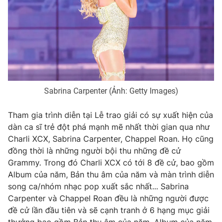
Photo
Infographic
Video
Shorts video
VTV Money
VTV Thể thao
Sabrina Carpenter (Ảnh: Getty Images)
VTV Sức khoẻ
Bất động sản
Tham gia trình diễn tại Lễ trao giải có sự xuất hiện của
dàn ca sĩ trẻ đột phá mạnh mẽ nhất thời gian qua như
Thị trường 24h
Tấm lòng Việt
Charli XCX, Sabrina Carpenter, Chappel Roan. Họ cũng
đồng thời là những người bội thu những đề cử
VTV4
Vươn mình bằng AI
Grammy. Trong đó Charli XCX có tới 8 đề cử, bao gồm
Album của năm, Bản thu âm của năm và màn trình diễn
song ca/nhóm nhạc pop xuất sắc nhất... Sabrina
VTV9
VTV8
Carpenter và Chappel Roan đều là những người được
đề cử lần đầu tiên và sẽ cạnh tranh ở 6 hạng mục giải
Liên hệ tòa soạn
English