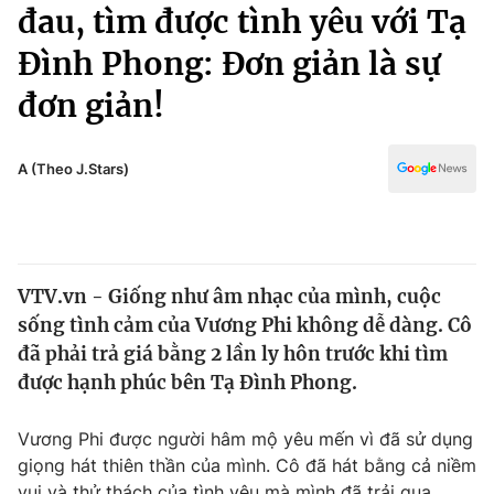
Chính trị
đau, tìm được tình yêu với Tạ
Truyền hình
Đình Phong: Đơn giản là sự
Văn hóa - Giải trí
Xã hội
Y tế
đơn giản!
Đời sống
Pháp luật
Công nghệ
Giáo dục
A (Theo J.Stars)
Y tế
Thế giới
VTV.vn - Giống như âm nhạc của mình, cuộc
Tin tức
sống tình cảm của Vương Phi không dễ dàng. Cô
Kinh tế
Thế giới đó đây
đã phải trả giá bằng 2 lần ly hôn trước khi tìm
Tài chính
được hạnh phúc bên Tạ Đình Phong.
Dữ liệu và đời sống
Câu chuyện quốc tế
Thị trường
Vương Phi được người hâm mộ yêu mến vì đã sử dụng
Truyền hình
Góc doanh nghiệp
giọng hát thiên thần của mình. Cô đã hát bằng cả niềm
vui và thử thách của tình yêu mà mình đã trải qua.