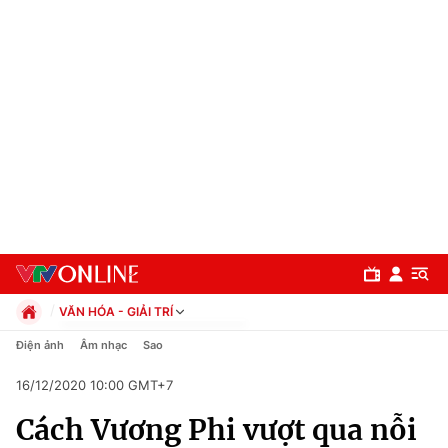
VĂN HÓA - GIẢI TRÍ
Chính trị
Điện ảnh
Âm nhạc
Sao
Xã hội
16/12/2020 10:00 GMT+7
Pháp luật
Chuyên mục
Kinh tế
Cách Vương Phi vượt qua nỗi
Thể thao