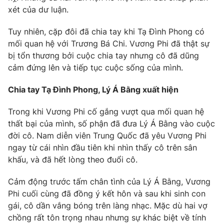
xét của dư luận.
Tuy nhiên, cặp đôi đã chia tay khi Tạ Đình Phong có
mối quan hệ với Trương Bá Chi. Vương Phi đã thật sự
THỜI BÁO VTV
bị tổn thương bởi cuộc chia tay nhưng cô đã dũng
cảm đứng lên và tiếp tục cuộc sống của mình.
Chia tay Tạ Đình Phong, Lý Á Bằng xuất hiện
Theo dõi báo trên
Trong khi Vương Phi cố gắng vượt qua mối quan hệ
thất bại của mình, số phận đã đưa Lý Á Bằng vào cuộc
Cơ quan chủ quản:
Đài Truyền hình Việt Nam
đời cô. Nam diễn viên Trung Quốc đã yêu Vương Phi
Cơ quan báo chí:
Thời báo VTV
ngay từ cái nhìn đầu tiên khi nhìn thấy cô trên sân
Giấy phép hoạt động báo in và báo điện tử số 483/GP-BTTTT
khấu, và đã hết lòng theo đuổi cô.
cấp ngày 29/12/2023
Tổng Biên tập:
Vũ Thanh Thủy
Cảm động trước tấm chân tình của Lý Á Bằng, Vương
Phó Tổng Biên tập:
Nguyễn Thị Mỹ Hạnh, Phạm Quốc Thắng,
Phi cuối cùng đã đồng ý kết hôn và sau khi sinh con
Nguyễn Trọng Ninh
gái, cô dần vắng bóng trên làng nhạc. Mặc dù hai vợ
Tổng đài VTV:
024.38 355 931 - 024.38 355 932
chồng rất tôn trọng nhau nhưng sự khác biệt về tính