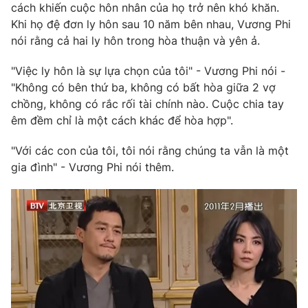
cách khiến cuộc hôn nhân của họ trở nên khó khăn.
Ðiện thoại Thời báo VTV:
024.66 897 897
Khi họ đệ đơn ly hôn sau 10 năm bên nhau, Vương Phi
Email:
toasoan@vtv.vn
nói rằng cả hai ly hôn trong hòa thuận và yên ả.
Liên hệ quảng cáo:
024-7300.7108
"Việc ly hôn là sự lựa chọn của tôi" - Vương Phi nói -
"Không có bên thứ ba, không có bất hòa giữa 2 vợ
chồng, không có rắc rối tài chính nào. Cuộc chia tay
êm đềm chỉ là một cách khác để hòa hợp".
"Với các con của tôi, tôi nói rằng chúng ta vẫn là một
gia đình" - Vương Phi nói thêm.
® Cấm sao chép dưới mọi hình thức nếu không có sự chấp
thuận bằng văn bản. Ghi rõ nguồn VTV.vn khi phát hành lại
thông tin từ website này.