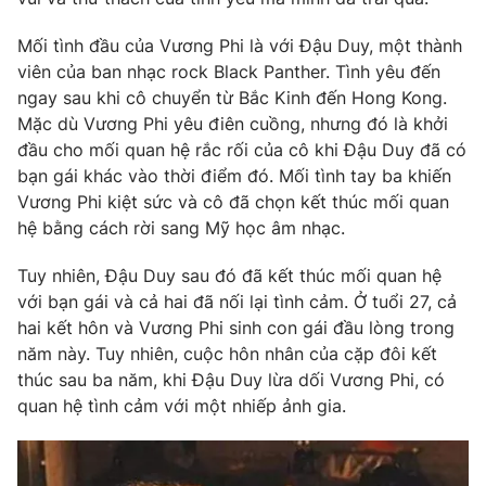
Phim VTV
Giải trí
Mối tình đầu của Vương Phi là với Đậu Duy, một thành
Hậu trường
Điện ảnh
viên của ban nhạc rock Black Panther. Tình yêu đến
Đời sống
Nhân vật
ngay sau khi cô chuyển từ Bắc Kinh đến Hong Kong.
Âm nhạc
Mặc dù Vương Phi yêu điên cuồng, nhưng đó là khởi
Du lịch
Khán giả
Giáo dục
đầu cho mối quan hệ rắc rối của cô khi Đậu Duy đã có
Sao
Làm đẹp
bạn gái khác vào thời điểm đó. Mối tình tay ba khiến
Giải sao mai
Tuyển sinh
Vương Phi kiệt sức và cô đã chọn kết thúc mối quan
Công nghệ
Chất lượng cuộc sống
hệ bằng cách rời sang Mỹ học âm nhạc.
Học trực tuyến
Hitech Công nghệ tương lai
Giao lưu trực tuyến
Tuy nhiên, Đậu Duy sau đó đã kết thúc mối quan hệ
Sản phẩm
với bạn gái và cả hai đã nối lại tình cảm. Ở tuổi 27, cả
hai kết hôn và Vương Phi sinh con gái đầu lòng trong
Lịch phát sóng
Thị trường
năm này. Tuy nhiên, cuộc hôn nhân của cặp đôi kết
thúc sau ba năm, khi Đậu Duy lừa dối Vương Phi, có
Tư vấn
quan hệ tình cảm với một nhiếp ảnh gia.
Chuyên mục khác
Emagazine
Podcast