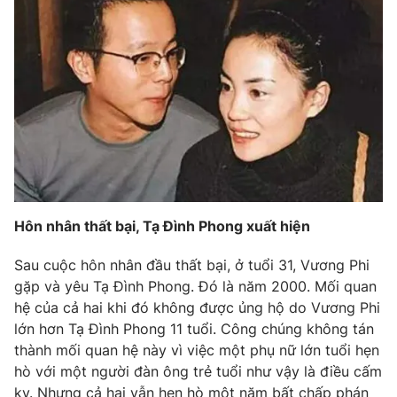
Photo
Infographic
Video
Shorts video
VTV Money
VTV Thể thao
VTV Sức khoẻ
Bất động sản
Hôn nhân thất bại, Tạ Đình Phong xuất hiện
Thị trường 24h
Tấm lòng Việt
Sau cuộc hôn nhân đầu thất bại, ở tuổi 31, Vương Phi
VTV4
Vươn mình bằng AI
gặp và yêu Tạ Đình Phong. Đó là năm 2000. Mối quan
hệ của cả hai khi đó không được ủng hộ do Vương Phi
lớn hơn Tạ Đình Phong 11 tuổi. Công chúng không tán
VTV9
VTV8
thành mối quan hệ này vì việc một phụ nữ lớn tuổi hẹn
hò với một người đàn ông trẻ tuổi như vậy là điều cấm
Liên hệ tòa soạn
English
kỵ. Nhưng cả hai vẫn hẹn hò một năm bất chấp phán