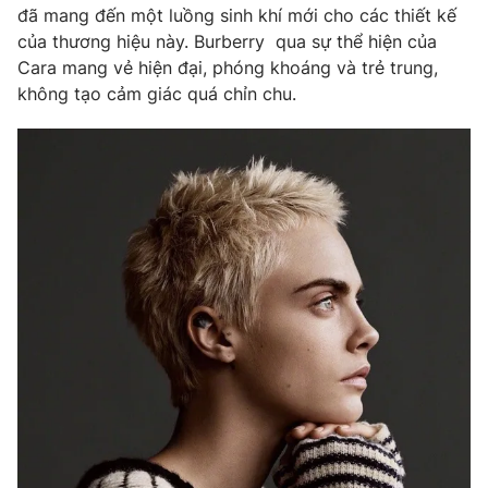
Phim VTV
đã mang đến một luồng sinh khí mới cho các thiết kế
Giải trí
của thương hiệu này. Burberry qua sự thể hiện của
Hậu trường
Cara mang vẻ hiện đại, phóng khoáng và trẻ trung,
Điện ảnh
Đời sống
Nhân vật
không tạo cảm giác quá chỉn chu.
Âm nhạc
Du lịch
Khán giả
Giáo dục
Sao
Làm đẹp
Giải sao mai
Tuyển sinh
Công nghệ
Chất lượng cuộc sống
Học trực tuyến
Hitech Công nghệ tương lai
Giao lưu trực tuyến
Sản phẩm
Lịch phát sóng
Thị trường
Tư vấn
Chuyên mục khác
Emagazine
Podcast