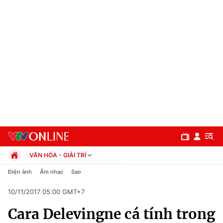
VĂN HÓA - GIẢI TRÍ
Chính trị
Điện ảnh
Âm nhạc
Sao
Xã hội
10/11/2017 05:00 GMT+7
Pháp luật
Chuyên mục
Kinh tế
Cara Delevingne cá tính trong
Thể thao