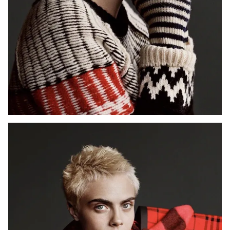
Photo
Infographic
Video
Shorts video
VTV Money
VTV Thể thao
VTV Sức khoẻ
Bất động sản
Thị trường 24h
Tấm lòng Việt
VTV4
Vươn mình bằng AI
VTV9
VTV8
Liên hệ tòa soạn
English