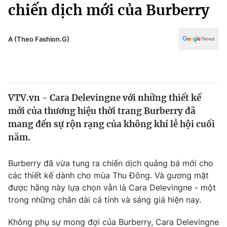
Chính trị
chiến dịch mới của Burberry
Truyền hình
Văn hóa - Giải trí
Xã hội
Y tế
A (Theo Fashion.G)
Đời sống
Pháp luật
Công nghệ
Giáo dục
Y tế
VTV.vn - Cara Delevingne với những thiết kế
mới của thương hiệu thời trang Burberry đã
Thế giới
mang đến sự rộn rạng của không khí lễ hội cuối
năm.
Tin tức
Kinh tế
Thế giới đó đây
Burberry đã vừa tung ra chiến dịch quảng bá mới cho
Tài chính
các thiết kế dành cho mùa Thu Đông. Và gương mặt
Dữ liệu và đời sống
Câu chuyện quốc tế
được hãng này lựa chọn vẫn là Cara Delevingne - một
Thị trường
trong những chân dài cá tính và sáng giá hiện nay.
Truyền hình
Góc doanh nghiệp
Không phụ sự mong đợi của Burberry, Cara Delevingne