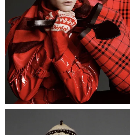
THỜI BÁO VTV
Theo dõi báo trên
Cơ quan chủ quản:
Đài Truyền hình Việt Nam
Cơ quan báo chí:
Thời báo VTV
Giấy phép hoạt động báo in và báo điện tử số 483/GP-BTTTT
cấp ngày 29/12/2023
Tổng Biên tập:
Vũ Thanh Thủy
Phó Tổng Biên tập:
Nguyễn Thị Mỹ Hạnh, Phạm Quốc Thắng,
Nguyễn Trọng Ninh
Tổng đài VTV:
024.38 355 931 - 024.38 355 932