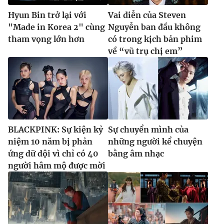
Hyun Bin trở lại với
Vai diễn của Steven
"Made in Korea 2" cùng
Nguyễn ban đầu không
tham vọng lớn hơn
có trong kịch bản phim
về “vũ trụ chị em”
BLACKPINK: Sự kiện kỷ
Sự chuyển mình của
niệm 10 năm bị phản
những người kể chuyện
ứng dữ dội vì chỉ có 40
bằng âm nhạc
người hâm mộ được mời