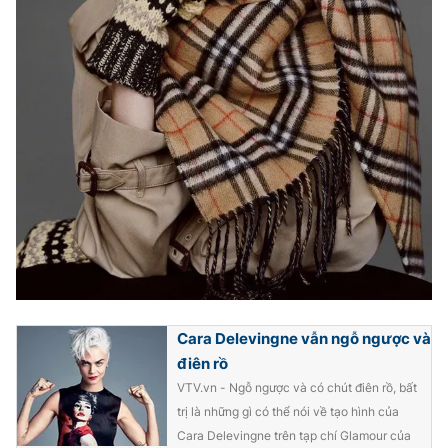
Cara Delevingne vẫn ngỗ ngược và
điên rồ
VTV.vn - Ngỗ ngược và có chút điên rồ, bất
trị là những gì có thể nói về tạo hình của
Cara Delevingne trên tạp chí Glamour của