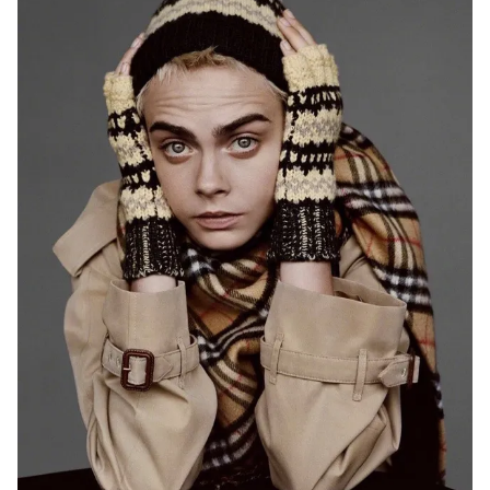
Ðiện thoại Thời báo VTV:
024.66 897 897
Email:
toasoan@vtv.vn
Liên hệ quảng cáo:
024-7300.7108
® Cấm sao chép dưới mọi hình thức nếu không có sự chấp
thuận bằng văn bản. Ghi rõ nguồn VTV.vn khi phát hành lại
thông tin từ website này.