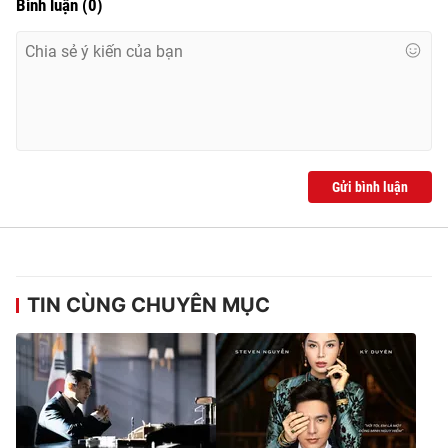
Bình luận
(
0
)
Gửi bình luận
TIN CÙNG CHUYÊN MỤC