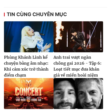
Ðiện thoại Thời báo VTV:
024.66 897 897
Email:
toasoan@vtv.vn
TIN CÙNG CHUYÊN MỤC
Liên hệ quảng cáo:
024-7300.7108
Phùng Khánh Linh kể
Anh trai vượt ngàn
chuyện bằng âm nhạc:
chông gai 2026 - Tập 6:
Khi cảm xúc trở thành
Loạt tiết mục đưa khán
điểm chạm
giả về miền hoài niệm
® Cấm sao chép dưới mọi hình thức nếu không có sự chấp
thuận bằng văn bản. Ghi rõ nguồn VTV.vn khi phát hành lại
thông tin từ website này.