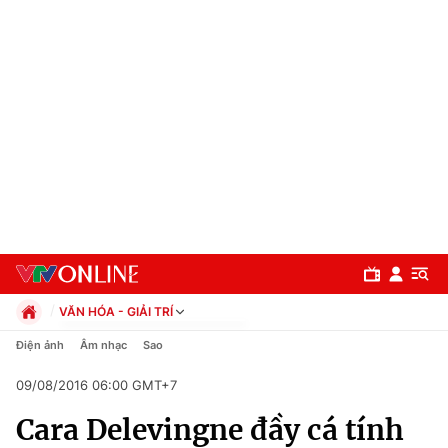
VĂN HÓA - GIẢI TRÍ
Chính trị
Điện ảnh
Âm nhạc
Sao
Xã hội
09/08/2016 06:00 GMT+7
Pháp luật
Chuyên mục
Kinh tế
Cara Delevingne đầy cá tính
Thể thao