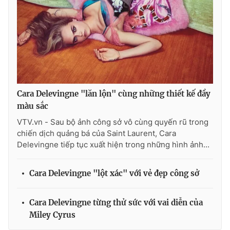
Photo
Infographic
Video
Shorts video
VTV Money
VTV Thể thao
Cara Delevingne "lăn lộn" cùng những thiết kế đầy
VTV Sức khoẻ
Bất động sản
màu sắc
VTV.vn - Sau bộ ảnh công sở vô cùng quyến rũ trong
chiến dịch quảng bá của Saint Laurent, Cara
Thị trường 24h
Tấm lòng Việt
Delevingne tiếp tục xuất hiện trong những hình ảnh...
VTV4
Vươn mình bằng AI
Cara Delevingne "lột xác" với vẻ đẹp công sở
VTV9
VTV8
Cara Delevingne từng thử sức với vai diễn của
Miley Cyrus
Liên hệ tòa soạn
English