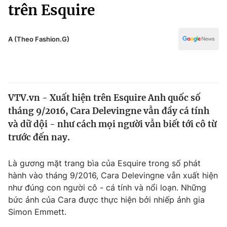
Chính trị
trên Esquire
Truyền hình
Văn hóa - Giải trí
Xã hội
Y tế
A (Theo Fashion.G)
Đời sống
Pháp luật
Công nghệ
Giáo dục
Y tế
VTV.vn - Xuất hiện trên Esquire Anh quốc số
tháng 9/2016, Cara Delevingne vẫn đầy cá tính
Thế giới
và dữ dội - như cách mọi người vẫn biết tới cô từ
trước đến nay.
Tin tức
Kinh tế
Thế giới đó đây
Là gương mặt trang bìa của Esquire trong số phát
Tài chính
hành vào tháng 9/2016, Cara Delevingne vẫn xuất hiện
Dữ liệu và đời sống
Câu chuyện quốc tế
như đúng con người cô - cá tính và nổi loạn. Những
Thị trường
bức ảnh của Cara được thực hiện bởi nhiếp ảnh gia
Truyền hình
Góc doanh nghiệp
Simon Emmett.