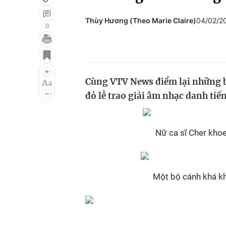
Thùy Hương (Theo Marie Claire)
04/02/2
0
Giải trí
Đời sống
Điện ảnh
Du lịch
Cùng VTV News điểm lại những b
Âm nhạc
Làm đẹp
đỏ lễ trao giải âm nhạc danh ti
Sao
Chất lượng cuộc sốn
Nữ ca sĩ Cher khoe
Một bộ cánh khá kh