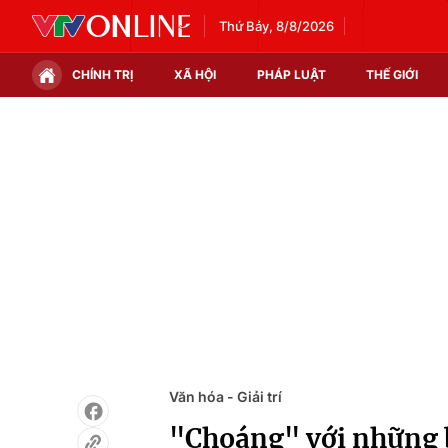
Thứ Bảy, 8/8/2026
CHÍNH TRỊ
XÃ HỘI
PHÁP LUẬT
THẾ GIỚI
Chính trị
Xã hội
Thế giới
Kinh tế
Tin tức
Tài chính
Thế giới đó đây
Thị trường
Câu chuyện quốc tế
Góc doanh nghiệp
Dữ liệu và đời sống
Văn hóa - Giải trí
"Choáng" với những 