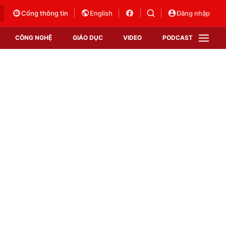
Cổng thông tin
English
Đăng nhập
CÔNG NGHỆ
GIÁO DỤC
VIDEO
PODCAST
VTV Money
VTV Thể thao
VTV Sức khoẻ
Bất động sản
Thị trường 24h
Tấm lòng Việt
Vươn mình bằng AI
VTV4
VTV8
VTV9
Lịch phát sóng
Giao lưu trực tuyến
Sự kiện