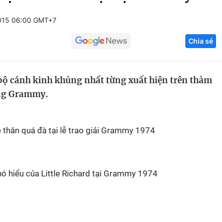
Góc ảnh
015 06:00 GMT+7
Chia sẻ
Giáo dục
Công nghệ
Tuyển sinh
Hitech Công ng
ộ cánh kinh khủng nhất từng xuất hiện trên thảm
Học trực tuyến
Sản phẩm
ếng Grammy.
g
Thị trường
Tư vấn
 thân quá đà tại lễ trao giải Grammy 1974
ó hiểu của Little Richard tại Grammy 1974