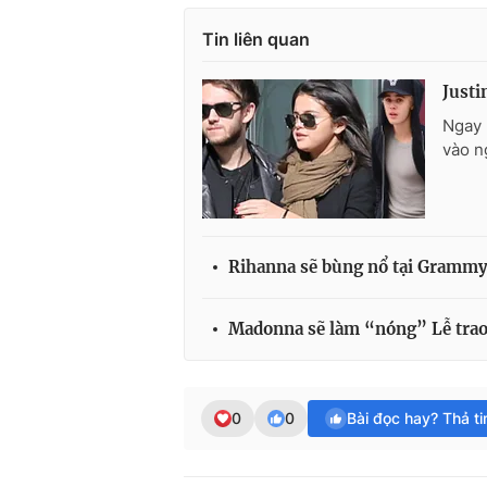
Tin liên quan
Justi
Ngay 
vào n
Rihanna sẽ bùng nổ tại Grammy
Madonna sẽ làm “nóng” Lễ tra
0
0
Bài đọc hay? Thả t