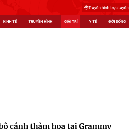
Truyền hình trực tuyến
KINH TẾ
TRUYỀN HÌNH
GIẢI TRÍ
Y TẾ
ĐỜI SỐNG
Pháp luật
Y tế
Truyền hình
Multimedia
Phim VTV
Video
Hậu trường
Shorts video
Nhân vật
Podcast
Khán giả
EMagazine
Giải sao mai
Photo
bộ cánh thảm họa tại Grammy
Infographic