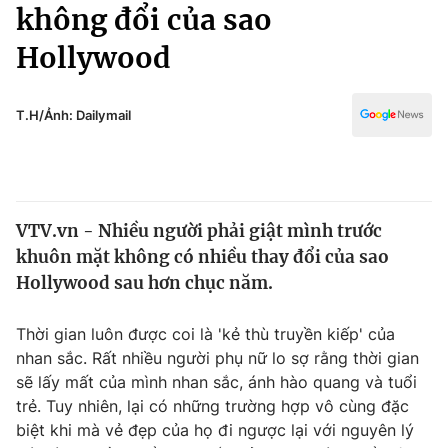
Chính trị
không đổi của sao
Truyền hình
Hollywood
Văn hóa - Giải trí
Xã hội
Y tế
Đời sống
T.H/Ảnh: Dailymail
Pháp luật
Công nghệ
Giáo dục
Y tế
VTV.vn - Nhiều người phải giật mình trước
Thế giới
khuôn mặt không có nhiều thay đổi của sao
Tin tức
Hollywood sau hơn chục năm.
Kinh tế
Thế giới đó đây
Thời gian luôn được coi là 'kẻ thù truyền kiếp' của
Tài chính
Dữ liệu và đời sống
nhan sắc. Rất nhiều người phụ nữ lo sợ rằng thời gian
Câu chuyện quốc tế
Thị trường
sẽ lấy mất của mình nhan sắc, ánh hào quang và tuổi
trẻ. Tuy nhiên, lại có những trường hợp vô cùng đặc
Truyền hình
Góc doanh nghiệp
biệt khi mà vẻ đẹp của họ đi ngược lại với nguyên lý