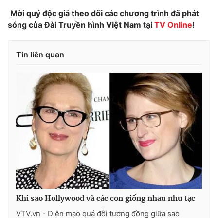
Ðiện thoại Thời báo VTV:
024.66 897 897
Mời quý độc giả theo dõi các chương trình đã phát
Email:
toasoan@vtv.vn
sóng của Đài Truyền hình Việt Nam tại
TV Online
!
Liên hệ quảng cáo:
024-7300.7108
Tin liên quan
® Cấm sao chép dưới mọi hình thức nếu không có sự chấp
thuận bằng văn bản. Ghi rõ nguồn VTV.vn khi phát hành lại
thông tin từ website này.
Khi sao Hollywood và các con giống nhau như tạc
VTV.vn - Diện mạo quá đỗi tương đồng giữa sao