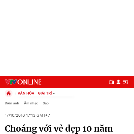
VĂN HÓA - GIẢI TRÍ
Chính trị
Điện ảnh
Âm nhạc
Sao
Xã hội
17/10/2016 17:13 GMT+7
Pháp luật
Chuyên mục
Kinh tế
Choáng với vẻ đẹp 10 năm
Thể thao