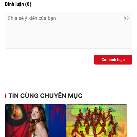
Bình luận
(
0
)
Gửi bình luận
TIN CÙNG CHUYÊN MỤC