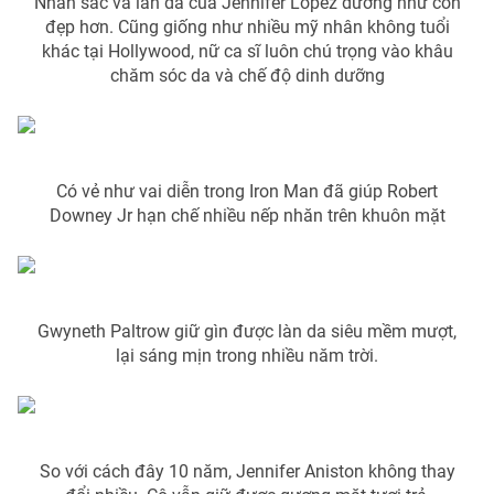
Nhan sắc và làn da của Jennifer Lopez dường như còn
đẹp hơn. Cũng giống như nhiều mỹ nhân không tuổi
Photo
Infographic
khác tại Hollywood, nữ ca sĩ luôn chú trọng vào khâu
chăm sóc da và chế độ dinh dưỡng
Video
Shorts video
VTV Money
VTV Thể thao
Có vẻ như vai diễn trong Iron Man đã giúp Robert
Downey Jr hạn chế nhiều nếp nhăn trên khuôn mặt
VTV Sức khoẻ
Bất động sản
Thị trường 24h
Tấm lòng Việt
Gwyneth Paltrow giữ gìn được làn da siêu mềm mượt,
VTV4
Vươn mình bằng AI
lại sáng mịn trong nhiều năm trời.
VTV9
VTV8
So với cách đây 10 năm, Jennifer Aniston không thay
Liên hệ tòa soạn
English