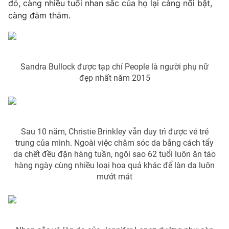
Phim VTV
đó, càng nhiều tuổi nhan sắc của họ lại càng nổi bật,
Giải trí
càng đằm thắm.
Hậu trường
Điện ảnh
Đời sống
Nhân vật
Âm nhạc
Du lịch
Khán giả
Sandra Bullock được tạp chí People là người phụ nữ
Giáo dục
Sao
đẹp nhất năm 2015
Làm đẹp
Giải sao mai
Tuyển sinh
Công nghệ
Chất lượng cuộc sống
Học trực tuyến
Hitech Công nghệ tương lai
Giao lưu trực tuyến
Sau 10 năm, Christie Brinkley vẫn duy trì được vẻ trẻ
Sản phẩm
trung của mình. Ngoài việc chăm sóc da bằng cách tẩy
da chết đều đặn hàng tuần, ngôi sao 62 tuổi luôn ăn táo
Lịch phát sóng
Thị trường
hàng ngày cùng nhiều loại hoa quả khác để làn da luôn
mướt mát
Tư vấn
Chuyên mục khác
Emagazine
Podcast