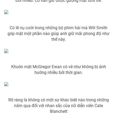
đổi nhiều. Cô vẫn giữ được gương mặt tươi trẻ.
THỜI BÁO VTV
Có lẽ nụ cười trong những bộ phim hài mà Will Smith
góp mặt một phần nào giúp anh giữ mãi phong độ như
thế này.
Theo dõi báo trên
Cơ quan chủ quản:
Đài Truyền hình Việt Nam
Khuôn mặt McGregor Ewan có vẻ như không bị ảnh
hưởng nhiều bởi thời gian.
Cơ quan báo chí:
Thời báo VTV
Giấy phép hoạt động báo in và báo điện tử số 483/GP-BTTTT
cấp ngày 29/12/2023
Tổng Biên tập:
Vũ Thanh Thủy
Rõ ràng là không có một sự khác biệt nào trong những
Phó Tổng Biên tập:
Nguyễn Thị Mỹ Hạnh, Phạm Quốc Thắng,
Nguyễn Trọng Ninh
năm qua đối với nhan sắc của nữ diễn viên Cate
Blanchett
Tổng đài VTV:
024.38 355 931 - 024.38 355 932