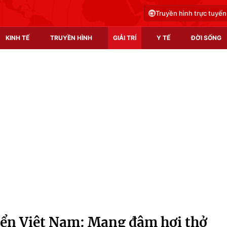
Truyền hình trực tuyến
KINH TẾ
TRUYỀN HÌNH
GIẢI TRÍ
Y TẾ
ĐỜI SỐNG
Pháp luật
Y tế
Truyền hình
Multimedia
Phim VTV
Video
Hậu trường
Shorts video
Nhân vật
Podcast
Khán giả
EMagazine
Giải sao mai
Photo
iển Việt Nam: Mang đậm hơi thở
Infographic