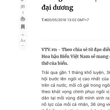
đại dương
0
T.H
20/05/2016 13:02 GMT+7
Giải trí
Đời sống
Điện ảnh
Du lịch
Âm nhạc
Làm đẹp
VTV.vn - Theo chia sẻ từ đạo d
Sao
Chất lượng cuộc sốn
Hoa hậu Biển Việt Nam sẽ mang 
thở của biển.
Trải qua gần 1 tháng khổ luyện, 3
hội bước lên ngôi vị cao nhất củ
trên cả nước, mỗi cô gái trong ng
theo khát vọng chinh phục ngôi v
dân tại mỗi vùng đất mình sinh r
nỗ lực của mỗi cá nhân, 36 ứng vi