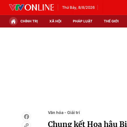
Thứ Bảy, 8/8/2026
CHÍNH TRỊ
XÃ HỘI
PHÁP LUẬT
THẾ GIỚI
Chính trị
Xã hội
Thế giới
Kinh tế
Tin tức
Tài chính
Thế giới đó đây
Thị trường
Câu chuyện quốc tế
Góc doanh nghiệp
Dữ liệu và đời sống
Văn hóa - Giải trí
Chung kết Hoa hậu B