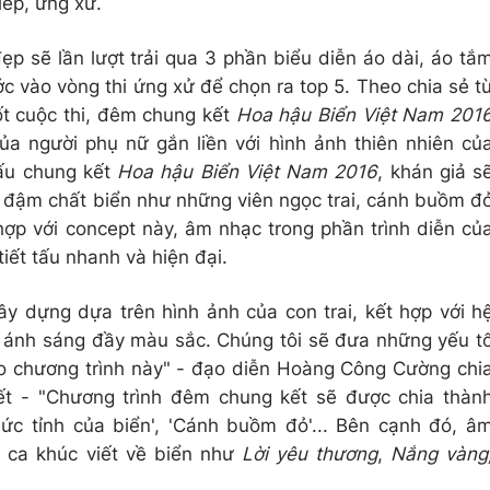
iếp, ứng xử.
ẽ lần lượt trải qua 3 phần biểu diễn áo dài, áo tắ
 bước vào vòng thi ứng xử để chọn ra top 5. Theo chia sẻ t
ốt cuộc thi, đêm chung kết
Hoa hậu Biển Việt Nam 201
a người phụ nữ gắn liền với hình ảnh thiên nhiên củ
ấu chung kết
Hoa hậu Biển Việt Nam 2016
, khán giả s
 đậm chất biển như những viên ngọc trai, cánh buồm đ
ợp với concept này, âm nhạc trong phần trình diễn củ
tiết tấu nhanh và hiện đại.
 dựng dựa trên hình ảnh của con trai, kết hợp với h
 ánh sáng đầy màu sắc. Chúng tôi sẽ đưa những yếu t
ào chương trình này" - đạo diễn Hoàng Công Cường chi
ết - "Chương trình đêm chung kết sẽ được chia thàn
ức tỉnh của biển', 'Cánh buồm đỏ'... Bên cạnh đó, â
 ca khúc viết về biển như
Lời yêu thương
,
Nắng vàng