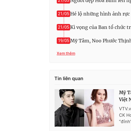
Người đẹp Hòa Bình lên n
21/05
Hé lộ những hình ảnh rực
21/05
Kì vọng của Ban tổ chức 
21/05
Mỹ Tâm, Noo Phước Thịnh
19/05
Xem thêm
Tin liên quan
Mỹ T
Việt
VTV.v
CK Ho
“đỉnh