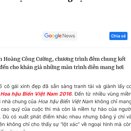
Góc ảnh
Giáo dục
Công nghệ
Chia sẻ
Tuyển sinh
Hitech Công ng
Học trực tuyến
Sản phẩm
iễn Hoàng Công Cường, chương trình đêm chung kết
g
Thị trường
đến cho khán giả những màn trình diễn mang hơi
Tư vấn
6 cô gái xinh đẹp đã sẵn sàng tranh tài và giành lấy c
a
Hoa hậu Biển Việt Nam 2016
. Đến từ nhiều vùng miề
ôi nhà chung của
Hoa hậu Biển Việt Nam
không chỉ man
ị cao quý của cuộc thi mà còn là niềm tự hào của ngườ
a. Dù có xuất phát điểm khác nhau nhưng bằng ý chí v
ên không chỉ cho thấy sự “lột xác” về ngoại hình mà cò