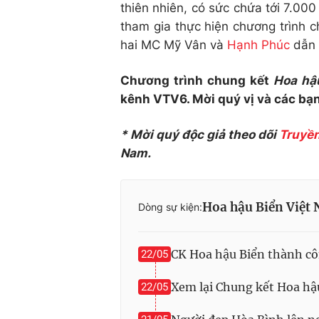
thiên nhiên, có sức chứa tới 7.00
tham gia thực hiện chương trình 
hai MC Mỹ Vân và
Hạnh Phúc
dẫn 
Chương trình chung kết
Hoa hậ
kênh VTV6. Mời quý vị và các bạ
* Mời quý độc giả theo dõi
Truyền
Nam.
Hoa hậu Biển Việt
Dòng sự kiện:
CK Hoa hậu Biển thành côn
22/05
Xem lại Chung kết Hoa hậ
22/05