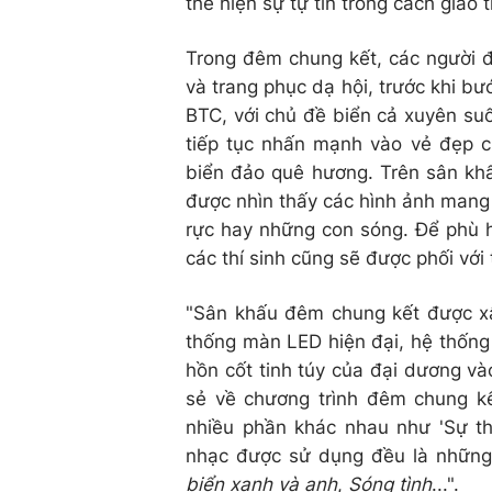
thể hiện sự tự tin trong cách giao t
Trong đêm chung kết, các người đẹp s
và trang phục dạ hội, trước khi
BTC, với chủ đề biển cả xuyên su
tiếp tục nhấn mạnh vào vẻ đẹp củ
biển đảo quê hương. Trên sân kh
được nhìn thấy các hình ảnh mang
rực hay những con sóng. Để phù h
các thí sinh cũng sẽ được phối với 
"Sân khấu đêm chung kết được xây
thống màn LED hiện đại, hệ thống
hồn cốt tinh túy của đại dương v
sẻ về chương trình đêm chung k
nhiều phần khác nhau như 'Sự th
nhạc được sử dụng đều là những
biển xanh và anh
,
Sóng tình
...".