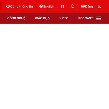
Cổng thông tin
English
Đăng nhập
CÔNG NGHỆ
GIÁO DỤC
VIDEO
PODCAST
VTV Money
VTV Thể thao
VTV Sức khoẻ
Bất động sản
Thị trường 24h
Tấm lòng Việt
Vươn mình bằng AI
VTV4
VTV8
VTV9
Lịch phát sóng
Giao lưu trực tuyến
Sự kiện