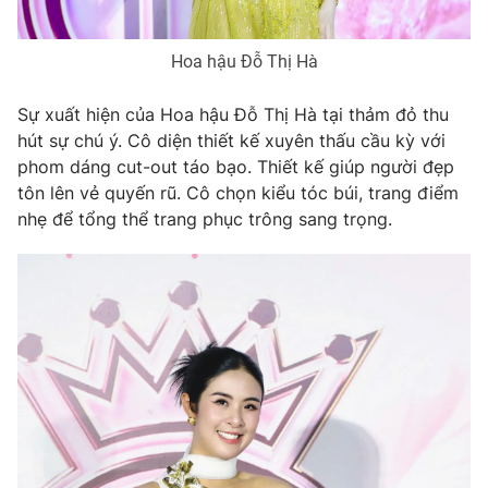
Hoa hậu Đỗ Thị Hà
THỜI BÁO VTV
Sự xuất hiện của Hoa hậu Đỗ Thị Hà tại thảm đỏ thu
hút sự chú ý. Cô diện thiết kế xuyên thấu cầu kỳ với
phom dáng cut-out táo bạo. Thiết kế giúp người đẹp
Theo dõi báo trên
tôn lên vẻ quyến rũ. Cô chọn kiểu tóc búi, trang điểm
nhẹ để tổng thể trang phục trông sang trọng.
Cơ quan chủ quản:
Đài Truyền hình Việt Nam
Cơ quan báo chí:
Thời báo VTV
Giấy phép hoạt động báo in và báo điện tử số 483/GP-BTTTT
cấp ngày 29/12/2023
Tổng Biên tập:
Vũ Thanh Thủy
Phó Tổng Biên tập:
Nguyễn Thị Mỹ Hạnh, Phạm Quốc Thắng,
Nguyễn Trọng Ninh
Tổng đài VTV:
024.38 355 931 - 024.38 355 932
Ðiện thoại Thời báo VTV:
024.66 897 897