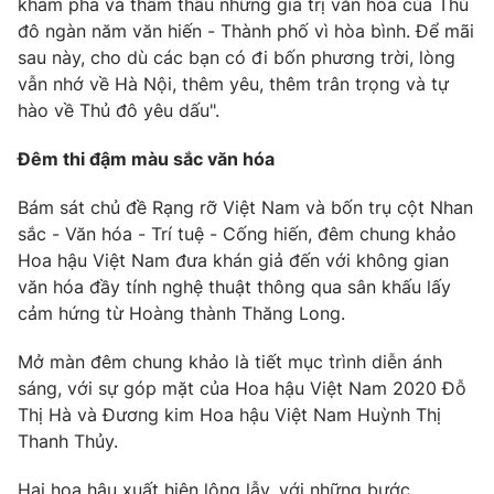
khám phá và thẩm thấu những giá trị văn hóa của Thủ
đô ngàn năm văn hiến - Thành phố vì hòa bình. Để mãi
sau này, cho dù các bạn có đi bốn phương trời, lòng
vẫn nhớ về Hà Nội, thêm yêu, thêm trân trọng và tự
hào về Thủ đô yêu dấu".
Đêm thi đậm màu sắc văn hóa
Bám sát chủ đề Rạng rỡ Việt Nam và bốn trụ cột Nhan
sắc - Văn hóa - Trí tuệ - Cống hiến, đêm chung khảo
Hoa hậu Việt Nam đưa khán giả đến với không gian
văn hóa đầy tính nghệ thuật thông qua sân khấu lấy
cảm hứng từ Hoàng thành Thăng Long.
Mở màn đêm chung khảo là tiết mục trình diễn ánh
sáng, với sự góp mặt của Hoa hậu Việt Nam 2020 Đỗ
Thị Hà và Đương kim Hoa hậu Việt Nam Huỳnh Thị
Thanh Thủy.
Hai hoa hậu xuất hiện lộng lẫy, với những bước