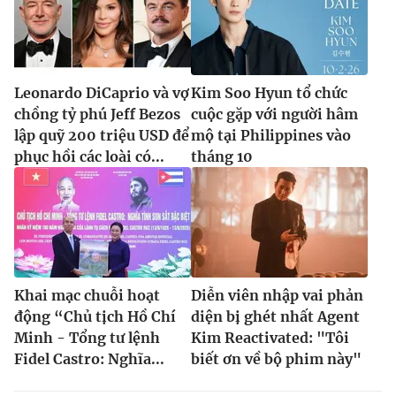
Leonardo DiCaprio và vợ
Kim Soo Hyun tổ chức
chồng tỷ phú Jeff Bezos
cuộc gặp với người hâm
lập quỹ 200 triệu USD để
mộ tại Philippines vào
phục hồi các loài có...
tháng 10
Khai mạc chuỗi hoạt
Diễn viên nhập vai phản
động “Chủ tịch Hồ Chí
diện bị ghét nhất Agent
Minh - Tổng tư lệnh
Kim Reactivated: "Tôi
Fidel Castro: Nghĩa...
biết ơn về bộ phim này"