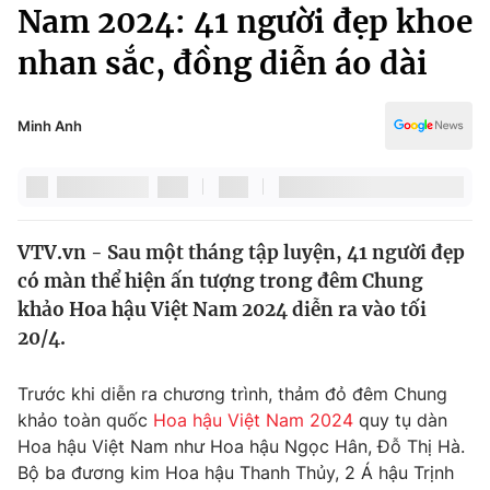
Chính trị
Nam 2024: 41 người đẹp khoe
Truyền hình
nhan sắc, đồng diễn áo dài
Văn hóa - Giải trí
Xã hội
Y tế
Đời sống
Minh Anh
Pháp luật
Công nghệ
Giáo dục
Y tế
VTV.vn - Sau một tháng tập luyện, 41 người đẹp
Thế giới
có màn thể hiện ấn tượng trong đêm Chung
Tin tức
khảo Hoa hậu Việt Nam 2024 diễn ra vào tối
Kinh tế
20/4.
Thế giới đó đây
Tài chính
Dữ liệu và đời sống
Câu chuyện quốc tế
Trước khi diễn ra chương trình, thảm đỏ đêm Chung
Thị trường
khảo toàn quốc
Hoa hậu Việt Nam 2024
quy tụ dàn
Hoa hậu Việt Nam như Hoa hậu Ngọc Hân, Đỗ Thị Hà.
Truyền hình
Góc doanh nghiệp
Bộ ba đương kim Hoa hậu Thanh Thủy, 2 Á hậu Trịnh