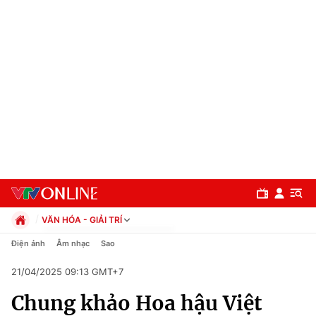
VĂN HÓA - GIẢI TRÍ
Chính trị
Điện ảnh
Âm nhạc
Sao
Xã hội
21/04/2025 09:13 GMT+7
Pháp luật
Chuyên mục
Kinh tế
Chung khảo Hoa hậu Việt
Thể thao