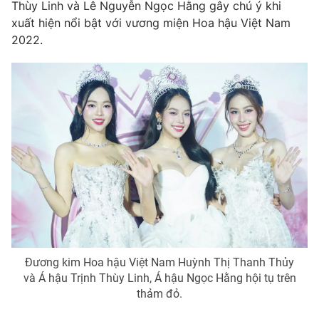
Phim VTV
Thùy Linh và Lê Nguyễn Ngọc Hằng gây chú ý khi
Giải trí
xuất hiện nổi bật với vương miện Hoa hậu Việt Nam
Hậu trường
2022.
Điện ảnh
Đời sống
Nhân vật
Âm nhạc
Du lịch
Khán giả
Giáo dục
Sao
Làm đẹp
Giải sao mai
Tuyển sinh
Công nghệ
Chất lượng cuộc sống
Học trực tuyến
Hitech Công nghệ tương lai
Giao lưu trực tuyến
Sản phẩm
Lịch phát sóng
Thị trường
Tư vấn
Đương kim Hoa hậu Việt Nam Huỳnh Thị Thanh Thủy
Chuyên mục khác
và Á hậu Trịnh Thùy Linh, Á hậu Ngọc Hằng hội tụ trên
thảm đỏ.
Emagazine
Podcast