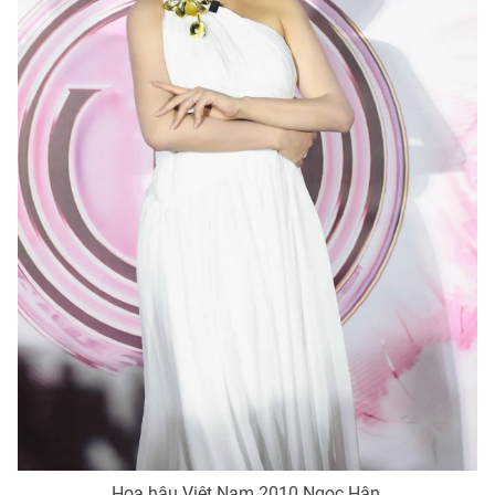
Email:
toasoan@vtv.vn
Liên hệ quảng cáo:
024-7300.7108
® Cấm sao chép dưới mọi hình thức nếu không có sự chấp
thuận bằng văn bản. Ghi rõ nguồn VTV.vn khi phát hành lại
thông tin từ website này.
Hoa hậu Việt Nam 2010 Ngọc Hân.