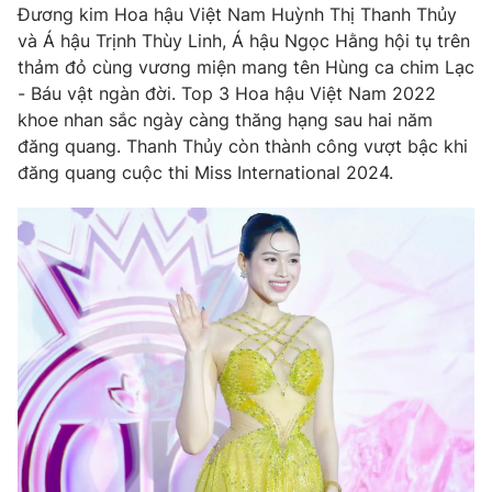
Đương kim Hoa hậu Việt Nam Huỳnh Thị Thanh Thủy
Photo
Infographic
và Á hậu Trịnh Thùy Linh, Á hậu Ngọc Hằng hội tụ trên
thảm đỏ cùng vương miện mang tên Hùng ca chim Lạc
- Báu vật ngàn đời. Top 3 Hoa hậu Việt Nam 2022
Video
Shorts video
khoe nhan sắc ngày càng thăng hạng sau hai năm
đăng quang. Thanh Thủy còn thành công vượt bậc khi
VTV Money
VTV Thể thao
đăng quang cuộc thi Miss International 2024.
VTV Sức khoẻ
Bất động sản
Thị trường 24h
Tấm lòng Việt
VTV4
Vươn mình bằng AI
VTV9
VTV8
Liên hệ tòa soạn
English