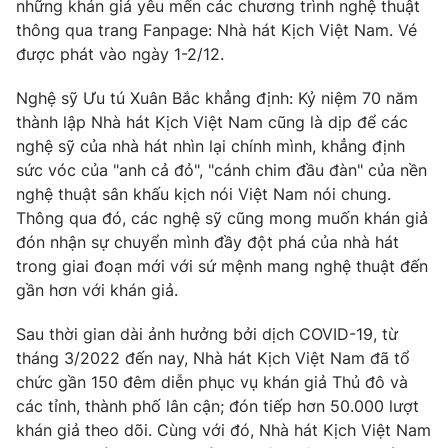
những khán giả yêu mến các chương trình nghệ thuật
thông qua trang Fanpage: Nhà hát Kịch Việt Nam. Vé
Photo
Infographic
được phát vào ngày 1-2/12.
Video
Shorts video
Nghệ sỹ Ưu tú Xuân Bắc khẳng định: Kỷ niệm 70 năm
thành lập Nhà hát Kịch Việt Nam cũng là dịp để các
nghệ sỹ của nhà hát nhìn lại chính mình, khẳng định
VTV Money
VTV Thể thao
sức vóc của "anh cả đỏ", "cánh chim đầu đàn" của nền
nghệ thuật sân khấu kịch nói Việt Nam nói chung.
VTV Sức khoẻ
Bất động sản
Thông qua đó, các nghệ sỹ cũng mong muốn khán giả
đón nhận sự chuyển mình đầy đột phá của nhà hát
Thị trường 24h
Tấm lòng Việt
trong giai đoạn mới với sứ mệnh mang nghệ thuật đến
gần hơn với khán giả.
VTV4
Vươn mình bằng AI
Sau thời gian dài ảnh hưởng bởi dịch COVID-19, từ
tháng 3/2022 đến nay, Nhà hát Kịch Việt Nam đã tổ
VTV9
VTV8
chức gần 150 đêm diễn phục vụ khán giả Thủ đô và
các tỉnh, thành phố lân cận; đón tiếp hơn 50.000 lượt
khán giả theo dõi. Cùng với đó, Nhà hát Kịch Việt Nam
Liên hệ tòa soạn
English