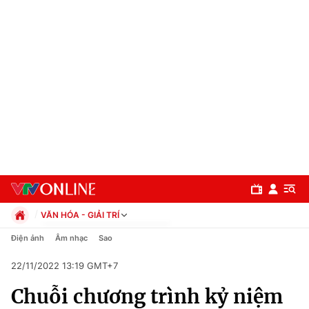
VĂN HÓA - GIẢI TRÍ
Chính trị
Điện ảnh
Âm nhạc
Sao
Xã hội
22/11/2022 13:19 GMT+7
Pháp luật
Chuyên mục
Kinh tế
Chuỗi chương trình kỷ niệm
Thể thao