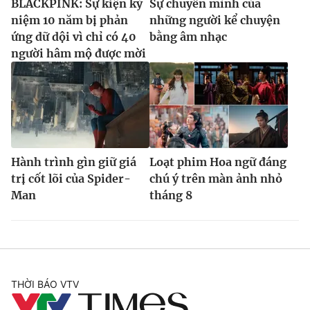
BLACKPINK: Sự kiện kỷ
Sự chuyển mình của
niệm 10 năm bị phản
những người kể chuyện
ứng dữ dội vì chỉ có 40
bằng âm nhạc
người hâm mộ được mời
Hành trình gìn giữ giá
Loạt phim Hoa ngữ đáng
trị cốt lõi của Spider-
chú ý trên màn ảnh nhỏ
Man
tháng 8
THỜI BÁO VTV