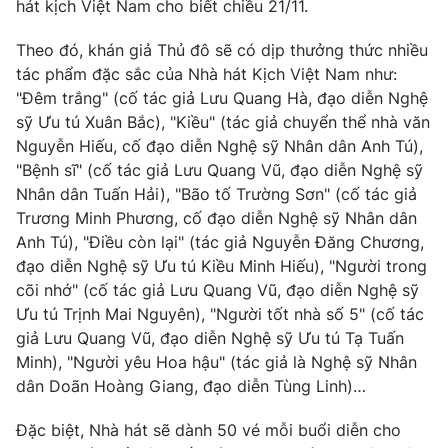
Phim VTV
hát kịch Việt Nam cho biết chiều 21/11.
Giải trí
Hậu trường
Theo đó, khán giả Thủ đô sẽ có dịp thưởng thức nhiều
Điện ảnh
tác phẩm đặc sắc của Nhà hát Kịch Việt Nam như:
Đời sống
Nhân vật
"Đêm trắng" (cố tác giả Lưu Quang Hà, đạo diễn Nghệ
Âm nhạc
Du lịch
sỹ Ưu tú Xuân Bắc), "Kiều" (tác giả chuyển thể nhà văn
Khán giả
Giáo dục
Sao
Nguyễn Hiếu, cố đạo diễn Nghệ sỹ Nhân dân Anh Tú),
Làm đẹp
Giải sao mai
"Bệnh sĩ" (cố tác giả Lưu Quang Vũ, đạo diễn Nghệ sỹ
Tuyển sinh
Nhân dân Tuấn Hải), "Bão tố Trường Sơn" (cố tác giả
Công nghệ
Chất lượng cuộc sống
Trương Minh Phương, cố đạo diễn Nghệ sỹ Nhân dân
Học trực tuyến
Hitech Công nghệ tương lai
Anh Tú), "Điều còn lại" (tác giả Nguyễn Đăng Chương,
Giao lưu trực tuyến
đạo diễn Nghệ sỹ Ưu tú Kiều Minh Hiếu), "Người trong
Sản phẩm
cõi nhớ" (cố tác giả Lưu Quang Vũ, đạo diễn Nghệ sỹ
Lịch phát sóng
Ưu tú Trịnh Mai Nguyên), "Người tốt nhà số 5" (cố tác
Thị trường
giả Lưu Quang Vũ, đạo diễn Nghệ sỹ Ưu tú Tạ Tuấn
Tư vấn
Minh), "Người yêu Hoa hậu" (tác giả là Nghệ sỹ Nhân
Chuyên mục khác
dân Doãn Hoàng Giang, đạo diễn Tùng Linh)…
Emagazine
Podcast
Đặc biệt, Nhà hát sẽ dành 50 vé mỗi buổi diễn cho