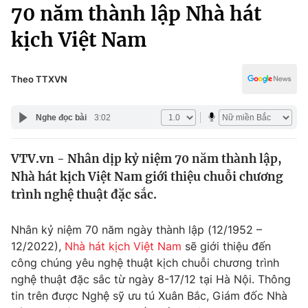
Chính trị
70 năm thành lập Nhà hát
Truyền hình
kịch Việt Nam
Văn hóa - Giải trí
Xã hội
Y tế
Đời sống
Theo TTXVN
Pháp luật
Công nghệ
Giáo dục
Nghe đọc bài
3:02
Y tế
VTV.vn - Nhân dịp kỷ niệm 70 năm thành lập,
Thế giới
Nhà hát kịch Việt Nam giới thiệu chuỗi chương
Tin tức
trình nghệ thuật đặc sắc.
Kinh tế
Thế giới đó đây
Nhân kỷ niệm 70 năm ngày thành lập (12/1952 –
Tài chính
Dữ liệu và đời sống
12/2022),
Nhà hát kịch Việt Nam
sẽ giới thiệu đến
Câu chuyện quốc tế
Thị trường
công chúng yêu nghệ thuật kịch chuỗi chương trình
nghệ thuật đặc sắc từ ngày 8-17/12 tại Hà Nội. Thông
Truyền hình
Góc doanh nghiệp
tin trên được Nghệ sỹ ưu tú Xuân Bắc, Giám đốc Nhà