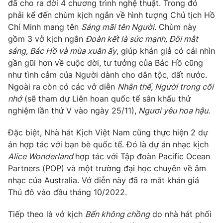
đã cho ra đời 4 chương trình nghệ thuật. Trong đó
phải kể đến chùm kịch ngắn về hình tượng Chủ tịch Hồ
Chí Minh mang tên
Sáng mãi tên Người.
Chùm này
gồm 3 vở kịch ngắn
Đoàn kết là sức mạnh, Đôi mắt
THỜI BÁO VTV
sáng, Bác Hồ và mùa xuân ấy
, giúp khán giả có cái nhìn
gần gũi hơn về cuộc đời, tư tưởng của Bác Hồ cũng
như tình cảm của Người dành cho dân tộc, đất nước.
Ngoài ra còn có các vở diễn
Nhân thế, Người trong cõi
Theo dõi báo trên
nhớ
(sẽ tham dự Liên hoan quốc tế sân khấu thử
nghiệm lần thứ V vào ngày 25/11),
Ngươi yêu hoa hậu.
Cơ quan chủ quản:
Đài Truyền hình Việt Nam
Đặc biệt, Nhà hát Kịch Việt Nam cũng thực hiện 2 dự
Cơ quan báo chí:
Thời báo VTV
án hợp tác với bạn bè quốc tế. Đó là dự án nhạc kịch
Giấy phép hoạt động báo in và báo điện tử số 483/GP-BTTTT
Alice Wonderland
hợp tác với Tập đoàn Pacific Ocean
cấp ngày 29/12/2023
Partners (POP) và một trường đại học chuyên về âm
Tổng Biên tập:
Vũ Thanh Thủy
nhạc của Australia. Vở diễn này đã ra mắt khán giả
Phó Tổng Biên tập:
Nguyễn Thị Mỹ Hạnh, Phạm Quốc Thắng,
Thủ đô vào đầu tháng 10/2022.
Nguyễn Trọng Ninh
Tiếp theo là vở kịch
Bến không chồng
do nhà hát phối
Tổng đài VTV:
024.38 355 931 - 024.38 355 932