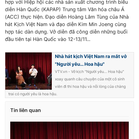
hợp với Hiệp hội các nhà sản xuất chương trình biểu
Ðiện thoại Thời báo VTV:
024.66 897 897
diễn Hàn Quốc (KAPAP) Trung tâm Văn hóa châu Á
Email:
toasoan@vtv.vn
(ACC) thực hiện. Đạo diễn Hoàng Lâm Tùng của Nhà
Liên hệ quảng cáo:
024-7300.7108
hát Kịch Việt Nam và đạo diễn Kim Min Joeng cùng
hợp tác dàn dựng. Vở diễn đã công diễn những buổi
đầu tiên tại Hàn Quốc vào 12-13/11...
Nhà hát kịch Việt Nam ra mắt vở
"Người yêu… Hoa hậu"
VTV.vn - Vở kịch "Người yêu… Hoa hậu"
xoay quanh câu chuyện của một cô sinh
viên đi thi hoa hậu và nỗi lòng của chàng
trai có người yêu là hoa hậu.
® Cấm sao chép dưới mọi hình thức nếu không có sự chấp
Tin liên quan
thuận bằng văn bản. Ghi rõ nguồn VTV.vn khi phát hành lại
thông tin từ website này.