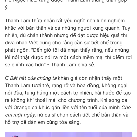
ý.
Thanh Lam thừa nhận rất yêu nghề nên luôn nghiêm
khắc với bản thân và cả những người xung quanh. Tuy
THỜI BÁO VTV
nhiên, dù chân thành nhưng để đạt được hiệu quả thì
diva nhạc Việt cũng cho rằng cần sự tiết chế trong
phát ngôn. "Đến giờ tôi đã nhận thấy rằng, nếu những
lời nói thật được nói ra một cách mềm mại thì điểm rơi
Theo dõi báo trên
sẽ chính xác hơn" - Thanh Lam chia sẻ.
Cơ quan chủ quản:
Đài Truyền hình Việt Nam
Ở
Bát hát của chúng ta
khán giả còn nhận thấy một
Thanh Lam tươi trẻ, rạng rỡ và hòa đồng, không ngại
Cơ quan báo chí:
Thời báo VTV
nói đùa, tung hứng một cách tự nhiên, hài hước để tạo
Giấy phép hoạt động báo in và báo điện tử số 483/GP-BTTTT
ra không khí thoải mái cho chương trình. Khi song ca
cấp ngày 29/12/2023
với Orange ca khúc gắn liền với tên tuổi của mình
Cho
Tổng Biên tập:
Vũ Thanh Thủy
em một ngày,
nữ ca sĩ chọn cách tiết chế bản thân và
Phó Tổng Biên tập:
Nguyễn Thị Mỹ Hạnh, Phạm Quốc Thắng,
hỗ trợ để đàn em cùng tỏa sáng.
Nguyễn Trọng Ninh
Tổng đài VTV:
024.38 355 931 - 024.38 355 932