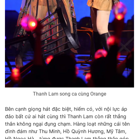
Photo
Infographic
Video
Shorts video
VTV Money
VTV Thể thao
VTV Sức khoẻ
Bất động sản
Thị trường 24h
Tấm lòng Việt
Thanh Lam song ca cùng Orange
VTV4
Vươn mình bằng AI
Bên cạnh giọng hát đặc biệt, hiếm có, với nội lực áp
đảo bất cứ ai hát cùng thì Thanh Lam còn rất thẳng
VTV9
VTV8
thắn không ngại đụng chạm. Hàng loạt những cái tên
đình đám như Thu Minh, Hồ Quỳnh Hương, Mỹ Tâm,
Liên hệ tòa soạn
English
Hồ Ngọc Hà... từng được Thanh Lam thẳng thắn góp