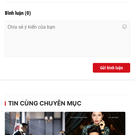
Bình luận
(
0
)
Gửi bình luận
TIN CÙNG CHUYÊN MỤC