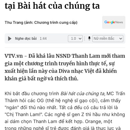
Chính trị
tại Bài hát của chúng ta
Truyền hình
Văn hóa - Giải trí
Xã hội
Y tế
Thu Trang (ảnh: Chương trình cung cấp)
Đời sống
Pháp luật
Công nghệ
Nghe đọc bài
1:44
Giáo dục
Y tế
VTV.vn - Đã khá lâu NSND Thanh Lam mới tham
gia một chương trình truyền hình thực tế, sự
Thế giới
xuất hiện lần này của Diva nhạc Việt đã khiến
khán giả bất ngờ và thích thú.
Tin tức
Kinh tế
Thế giới đó đây
Khi bắt đầu chương trình
Bài hát của chúng ta,
MC Trấn
Tài chính
Thành hỏi các OG (thế hệ nghệ sĩ gạo cội), cảm thấy
Dữ liệu và đời sống
Câu chuyện quốc tế
"ngán" đối thủ nào nhất. Tất cả đểu có câu trả lời là
Thị trường
"Chị Thanh Lam!". Các nghệ sĩ gen Z thì hầu như không
Truyền hình
Góc doanh nghiệp
ai dám chọn Thanh Lam để kết hợp. Orange, một
trong những nghệ sĩ trẻ được đánh giá là thực lực và