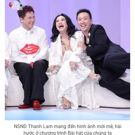
Ðiện thoại Thời báo VTV:
024.66 897 897
Email:
toasoan@vtv.vn
Liên hệ quảng cáo:
024-7300.7108
® Cấm sao chép dưới mọi hình thức nếu không có sự chấp
thuận bằng văn bản. Ghi rõ nguồn VTV.vn khi phát hành lại
thông tin từ website này.
NSND Thanh Lam mang đến hình ảnh mới mẻ, hài
hước ở chương trình Bài hát của chúng ta