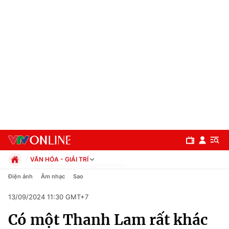
VĂN HÓA - GIẢI TRÍ
Chính trị
Điện ảnh
Âm nhạc
Sao
Xã hội
13/09/2024 11:30 GMT+7
Pháp luật
Chuyên mục
Kinh tế
Có một Thanh Lam rất khác
Thể thao