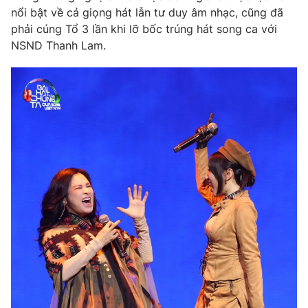
Phim VTV
nổi bật về cả giọng hát lẫn tư duy âm nhạc, cũng đã
Giải trí
phải cúng Tổ 3 lần khi lỡ bốc trúng hát song ca với
Hậu trường
Điện ảnh
NSND Thanh Lam.
Đời sống
Nhân vật
Âm nhạc
Du lịch
Khán giả
Giáo dục
Sao
Làm đẹp
Giải sao mai
Tuyển sinh
Công nghệ
Chất lượng cuộc sống
Học trực tuyến
Hitech Công nghệ tương lai
Giao lưu trực tuyến
Sản phẩm
Lịch phát sóng
Thị trường
Tư vấn
Chuyên mục khác
Emagazine
Podcast