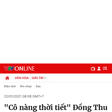
VĂN HÓA - GIẢI TRÍ
Chính trị
Điện ảnh
Âm nhạc
Sao
Xã hội
22/01/2021 08:08 GMT+7
Pháp luật
Chuyên mục
Kinh tế
"Cô nàng thời tiết" Đồng Thu
Thể thao