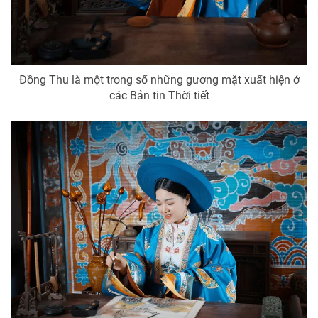
THỜI BÁO VTV
Đồng Thu là một trong số những gương mặt xuất hiện ở
các Bản tin Thời tiết
Theo dõi báo trên
Cơ quan chủ quản:
Đài Truyền hình Việt Nam
Cơ quan báo chí:
Thời báo VTV
Giấy phép hoạt động báo in và báo điện tử số 483/GP-BTTTT
cấp ngày 29/12/2023
Tổng Biên tập:
Vũ Thanh Thủy
Phó Tổng Biên tập:
Nguyễn Thị Mỹ Hạnh, Phạm Quốc Thắng,
Nguyễn Trọng Ninh
Tổng đài VTV:
024.38 355 931 - 024.38 355 932