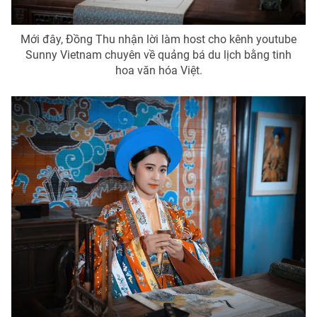
Ðiện thoại Thời báo VTV:
024.66 897 897
Email:
toasoan@vtv.vn
Mới đây, Đồng Thu nhận lời làm host cho kênh youtube
Liên hệ quảng cáo:
024-7300.7108
Sunny Vietnam chuyên về quảng bá du lịch bằng tinh
hoa văn hóa Việt.
® Cấm sao chép dưới mọi hình thức nếu không có sự chấp
thuận bằng văn bản. Ghi rõ nguồn VTV.vn khi phát hành lại
thông tin từ website này.