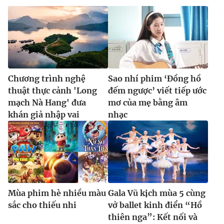
Chương trình nghệ
Sao nhí phim ‘Đồng hồ
thuật thực cảnh 'Long
đếm ngược’ viết tiếp ước
mạch Nà Hang' đưa
mơ của mẹ bằng âm
khán giả nhập vai
nhạc
Mùa phim hè nhiều màu
Gala Vũ kịch mùa 5 cùng
sắc cho thiếu nhi
vở ballet kinh điển “Hồ
thiên nga”: Kết nối và