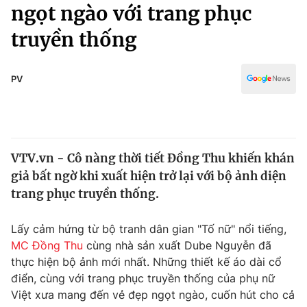
Chính trị
ngọt ngào với trang phục
Truyền hình
truyền thống
Văn hóa - Giải trí
Xã hội
Y tế
Đời sống
PV
Pháp luật
Công nghệ
Giáo dục
Y tế
VTV.vn - Cô nàng thời tiết Đồng Thu khiến khán
Thế giới
giả bất ngờ khi xuất hiện trở lại với bộ ảnh diện
Tin tức
trang phục truyền thống.
Kinh tế
Thế giới đó đây
Lấy cảm hứng từ bộ tranh dân gian "Tố nữ" nổi tiếng,
Tài chính
Dữ liệu và đời sống
MC Đồng Thu
cùng nhà sản xuất Dube Nguyễn đã
Câu chuyện quốc tế
Thị trường
thực hiện bộ ảnh mới nhất. Những thiết kế áo dài cổ
điển, cùng với trang phục truyền thống của phụ nữ
Truyền hình
Góc doanh nghiệp
Việt xưa mang đến vẻ đẹp ngọt ngào, cuốn hút cho cả