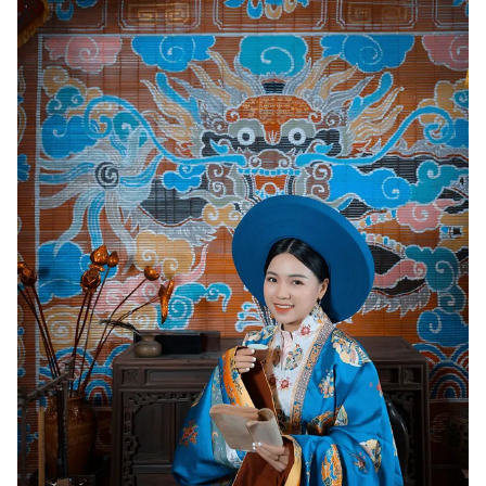
Photo
Infographic
Video
Shorts video
VTV Money
VTV Thể thao
VTV Sức khoẻ
Bất động sản
Thị trường 24h
Tấm lòng Việt
VTV4
Vươn mình bằng AI
VTV9
VTV8
Liên hệ tòa soạn
English