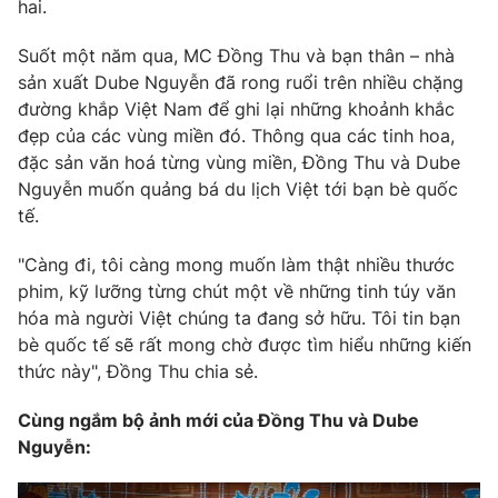
Phim VTV
hai.
Giải trí
Hậu trường
Suốt một năm qua, MC Đồng Thu và bạn thân – nhà
Điện ảnh
sản xuất Dube Nguyễn đã rong ruổi trên nhiều chặng
Đời sống
Nhân vật
đường khắp Việt Nam để ghi lại những khoảnh khắc
Âm nhạc
Du lịch
đẹp của các vùng miền đó. Thông qua các tinh hoa,
Khán giả
Giáo dục
Sao
đặc sản văn hoá từng vùng miền, Đồng Thu và Dube
Làm đẹp
Giải sao mai
Nguyễn muốn quảng bá du lịch Việt tới bạn bè quốc
Tuyển sinh
tế.
Công nghệ
Chất lượng cuộc sống
Học trực tuyến
Hitech Công nghệ tương lai
"Càng đi, tôi càng mong muốn làm thật nhiều thước
Giao lưu trực tuyến
phim, kỹ lưỡng từng chút một về những tinh túy văn
Sản phẩm
hóa mà người Việt chúng ta đang sở hữu. Tôi tin bạn
bè quốc tế sẽ rất mong chờ được tìm hiểu những kiến
Lịch phát sóng
Thị trường
thức này", Đồng Thu chia sẻ.
Tư vấn
Cùng ngắm bộ ảnh mới của Đồng Thu và Dube
Chuyên mục khác
Nguyễn:
Emagazine
Podcast