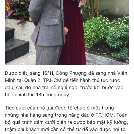
Photo
Infographic
Video
Shorts video
VTV Money
VTV Thể thao
VTV Sức khoẻ
Bất động sản
Được biết, sáng 16/11, Công Phượng đã sang nhà Viên
Thị trường 24h
Tấm lòng Việt
Minh tại Quận 2, TP.HCM để tiến hành thủ tục rước
dâu, sau đó nhà trai sẽ nghỉ ngơi trước khi bước vào
tiệc chính lúc 18h cùng ngày.
VTV4
Vươn mình bằng AI
Tiệc cưới của nhà gái được tổ chức ở một trong
VTV9
VTV8
những nhà hàng sang trọng hàng đầu ở TP.HCM. Toàn
bộ quá trình đám cưới diễn ra được bảo mật kỹ lưỡng,
thậm chí khách mời cần có thẻ từ để vào được nơi tổ
Liên hệ tòa soạn
English