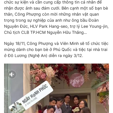
chức sự kiện và cần cung cấp thông tin cá nhân để
nhận được ảnh sau đám cưới. Bên cạnh một số bạn bè
thân, Công Phượng còn mời những nhân vật quan
trọng trong sự nghiệp của anh như ông bầu Đoàn
THỜI BÁO VTV
Nguyên Đức, HLV Park Hang-seo, trợ lý Lee Young-jin,
Chủ tịch CLB TP.HCM Nguyễn Hữu Thắng...
Ngày 18/11, Công Phượng và Viên Minh sẽ tổ chức tiệc
Theo dõi báo trên
mừng dành cho bạn bè ở Phú Quốc và tiệc tại nhà trai
ở Đô Lương (Nghệ An) diễn ra ngày 3/12.
Cơ quan chủ quản:
Đài Truyền hình Việt Nam
Cơ quan báo chí:
Thời báo VTV
Giấy phép hoạt động báo in và báo điện tử số 483/GP-BTTTT
cấp ngày 29/12/2023
Tổng Biên tập:
Vũ Thanh Thủy
Phó Tổng Biên tập:
Nguyễn Thị Mỹ Hạnh, Phạm Quốc Thắng,
Nguyễn Trọng Ninh
Tổng đài VTV:
024.38 355 931 - 024.38 355 932