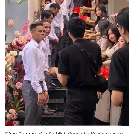
Ðiện thoại Thời báo VTV:
024.66 897 897
Email:
toasoan@vtv.vn
Liên hệ quảng cáo:
024-7300.7108
® Cấm sao chép dưới mọi hình thức nếu không có sự chấp
thuận bằng văn bản. Ghi rõ nguồn VTV.vn khi phát hành lại
thông tin từ website này.
Công Phượng và Viên Minh được cho là yêu nhau từ