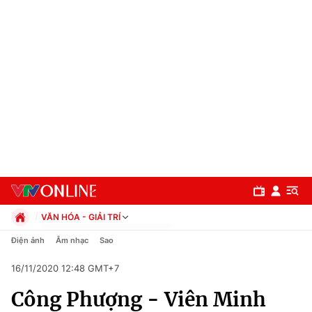
VĂN HÓA - GIẢI TRÍ
Chính trị
Điện ảnh
Âm nhạc
Sao
Xã hội
16/11/2020 12:48 GMT+7
Pháp luật
Chuyên mục
Kinh tế
Công Phượng - Viên Minh
Thể thao