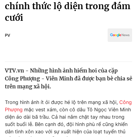
Chính trị
chính thức lộ diện trong đám
Truyền hình
cưới
Văn hóa - Giải trí
Xã hội
Y tế
Đời sống
PV
Pháp luật
Công nghệ
Giáo dục
Y tế
VTV.vn - Những hình ảnh hiếm hoi của cặp
Thế giới
Công Phượng - Viên Minh đã được bạn bè chia sẻ
Tin tức
trên mạng xã hội.
Kinh tế
Thế giới đó đây
Trong hình ảnh ít ỏi được hé lộ trên mạng xã hội,
Công
Tài chính
Dữ liệu và đời sống
Phượng
mặc vest xám, còn cô dâu Tô Ngọc Viên Minh
Câu chuyện quốc tế
Thị trường
diện áo dài bã trầu. Cả hai nắm chặt tay nhau trong
suốt buổi lễ. Bên cạnh đó, đội hình phù rể cũng khiến
Truyền hình
Góc doanh nghiệp
dân tình xôn xao với sự xuất hiện của loạt tuyển thủ