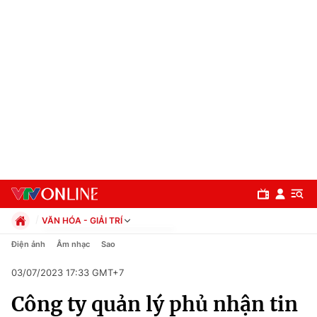
VĂN HÓA - GIẢI TRÍ
Chính trị
Điện ảnh
Âm nhạc
Sao
Xã hội
03/07/2023 17:33 GMT+7
Pháp luật
Chuyên mục
Kinh tế
Công ty quản lý phủ nhận tin
Thể thao