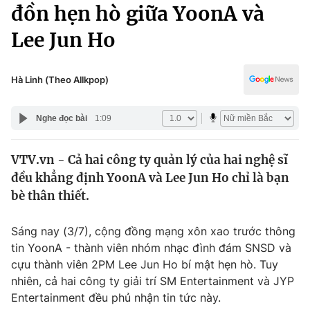
Chính trị
đồn hẹn hò giữa YoonA và
Truyền hình
Lee Jun Ho
Văn hóa - Giải trí
Xã hội
Y tế
Đời sống
Hà Linh (Theo Allkpop)
Pháp luật
Công nghệ
Giáo dục
Nghe đọc bài
1:09
Y tế
VTV.vn - Cả hai công ty quản lý của hai nghệ sĩ
Thế giới
đều khẳng định YoonA và Lee Jun Ho chỉ là bạn
Tin tức
bè thân thiết.
Kinh tế
Thế giới đó đây
Sáng nay (3/7), cộng đồng mạng xôn xao trước thông
Tài chính
Dữ liệu và đời sống
tin YoonA - thành viên nhóm nhạc đình đám SNSD và
Câu chuyện quốc tế
Thị trường
cựu thành viên 2PM Lee Jun Ho bí mật hẹn hò. Tuy
nhiên, cả hai công ty giải trí SM Entertainment và JYP
Truyền hình
Góc doanh nghiệp
Entertainment đều phủ nhận tin tức này.