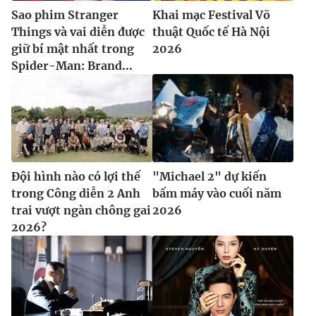
Ðiện thoại Thời báo VTV:
024.66 897 897
Sao phim Stranger
Khai mạc Festival Võ
Email:
toasoan@vtv.vn
Things và vai diễn được
thuật Quốc tế Hà Nội
Liên hệ quảng cáo:
024-7300.7108
giữ bí mật nhất trong
2026
Spider-Man: Brand...
Đội hình nào có lợi thế
"Michael 2" dự kiến
trong Công diễn 2 Anh
bấm máy vào cuối năm
trai vượt ngàn chông gai
2026
2026?
® Cấm sao chép dưới mọi hình thức nếu không có sự chấp
thuận bằng văn bản. Ghi rõ nguồn VTV.vn khi phát hành lại
thông tin từ website này.