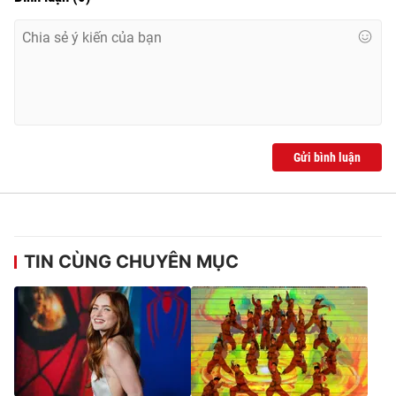
THỜI BÁO VTV
Gửi bình luận
Theo dõi báo trên
Cơ quan chủ quản:
Đài Truyền hình Việt Nam
Cơ quan báo chí:
Thời báo VTV
TIN CÙNG CHUYÊN MỤC
Giấy phép hoạt động báo in và báo điện tử số 483/GP-BTTTT
cấp ngày 29/12/2023
Tổng Biên tập:
Vũ Thanh Thủy
Phó Tổng Biên tập:
Nguyễn Thị Mỹ Hạnh, Phạm Quốc Thắng,
Nguyễn Trọng Ninh
Tổng đài VTV:
024.38 355 931 - 024.38 355 932