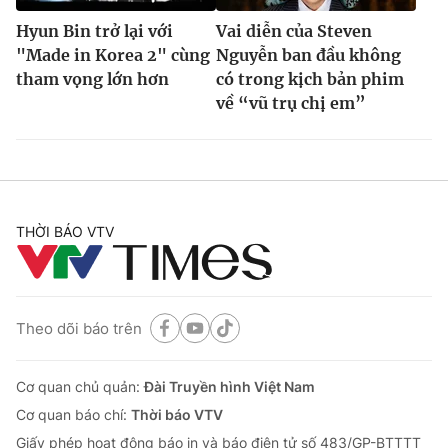
Hyun Bin trở lại với
Vai diễn của Steven
"Made in Korea 2" cùng
Nguyễn ban đầu không
tham vọng lớn hơn
có trong kịch bản phim
về “vũ trụ chị em”
THỜI BÁO VTV
Theo dõi báo trên
Cơ quan chủ quản:
Đài Truyền hình Việt Nam
Cơ quan báo chí:
Thời báo VTV
Giấy phép hoạt động báo in và báo điện tử số 483/GP-BTTTT