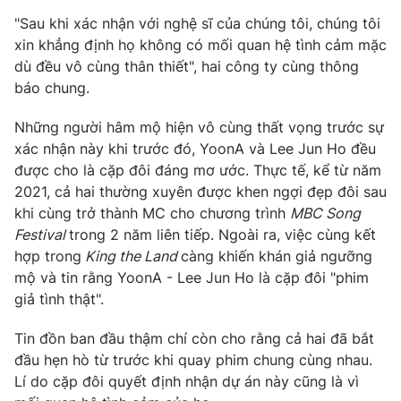
Phim VTV
Giải trí
"Sau khi xác nhận với nghệ sĩ của chúng tôi, chúng tôi
Hậu trường
xin khẳng định họ không có mối quan hệ tình cảm mặc
Điện ảnh
dù đều vô cùng thân thiết", hai công ty cùng thông
Đời sống
Nhân vật
báo chung.
Âm nhạc
Du lịch
Khán giả
Giáo dục
Những người hâm mộ hiện vô cùng thất vọng trước sự
Sao
Làm đẹp
Giải sao mai
xác nhận này khi trước đó, YoonA và Lee Jun Ho đều
Tuyển sinh
được cho là cặp đôi đáng mơ ước. Thực tế, kể từ năm
Công nghệ
Chất lượng cuộc sống
2021, cả hai thường xuyên được khen ngợi đẹp đôi sau
Học trực tuyến
Hitech Công nghệ tương lai
khi cùng trở thành MC cho chương trình
MBC Song
Giao lưu trực tuyến
Festival
trong 2 năm liên tiếp. Ngoài ra, việc cùng kết
Sản phẩm
hợp trong
King the Land
càng khiến khán giả ngưỡng
mộ và tin rằng YoonA - Lee Jun Ho là cặp đôi "phim
Lịch phát sóng
Thị trường
giả tình thật".
Tư vấn
Tin đồn ban đầu thậm chí còn cho rằng cả hai đã bắt
Chuyên mục khác
đầu hẹn hò từ trước khi quay phim chung cùng nhau.
Emagazine
Podcast
Lí do cặp đôi quyết định nhận dự án này cũng là vì