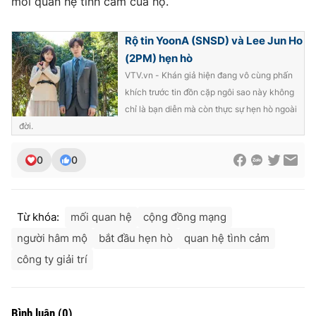
mối quan hệ tình cảm của họ.
Photo
Infographic
Rộ tin YoonA (SNSD) và Lee Jun Ho
(2PM) hẹn hò
Video
Shorts video
VTV.vn - Khán giả hiện đang vô cùng phấn
khích trước tin đồn cặp ngôi sao này không
VTV Money
VTV Thể thao
chỉ là bạn diễn mà còn thực sự hẹn hò ngoài
đời.
VTV Sức khoẻ
Bất động sản
0
0
Thị trường 24h
Tấm lòng Việt
Từ khóa:
mối quan hệ
cộng đồng mạng
VTV4
Vươn mình bằng AI
người hâm mộ
bắt đầu hẹn hò
quan hệ tình cảm
công ty giải trí
VTV9
VTV8
Liên hệ tòa soạn
English
Bình luận
(
0
)