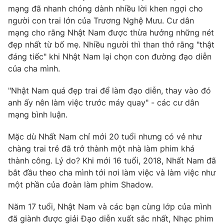
mạng đã nhanh chóng dành nhiều lời khen ngợi cho
Photo
Infographic
người con trai lớn của Trương Nghệ Mưu. Cư dân
mạng cho rằng Nhật Nam được thừa hưởng những nét
đẹp nhất từ bố mẹ. Nhiều người thì than thở rằng "thật
Video
Shorts video
đáng tiếc" khi Nhật Nam lại chọn con đường đạo diễn
của cha mình.
VTV Money
VTV Thể thao
"Nhật Nam quá đẹp trai để làm đạo diễn, thay vào đó
anh ấy nên làm việc trước máy quay" - các cư dân
VTV Sức khoẻ
Bất động sản
mạng bình luận.
Thị trường 24h
Tấm lòng Việt
Mặc dù Nhất Nam chỉ mới 20 tuổi nhưng có vẻ như
chàng trai trẻ đã trở thành một nhà làm phim khá
thành công. Lý do? Khi mới 16 tuổi, 2018, Nhất Nam đã
VTV4
Vươn mình bằng AI
bắt đầu theo cha mình tới nơi làm việc và làm việc như
một phần của đoàn làm phim Shadow.
VTV9
VTV8
Năm 17 tuổi, Nhật Nam và các bạn cùng lớp của mình
đã giành được giải Đạo diễn xuất sắc nhất, Nhạc phim
Liên hệ tòa soạn
English