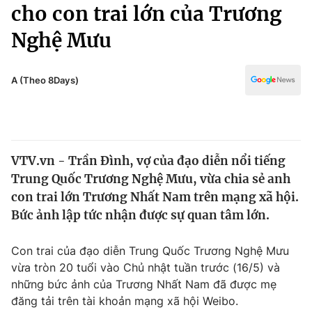
Chính trị
cho con trai lớn của Trương
Truyền hình
Nghệ Mưu
Văn hóa - Giải trí
Xã hội
Y tế
Đời sống
A (Theo 8Days)
Pháp luật
Công nghệ
Giáo dục
Y tế
VTV.vn - Trần Đình, vợ của đạo diễn nổi tiếng
Thế giới
Trung Quốc Trương Nghệ Mưu, vừa chia sẻ anh
Tin tức
con trai lớn Trương Nhất Nam trên mạng xã hội.
Kinh tế
Bức ảnh lập tức nhận được sự quan tâm lớn.
Thế giới đó đây
Tài chính
Dữ liệu và đời sống
Câu chuyện quốc tế
Con trai của đạo diễn Trung Quốc Trương Nghệ Mưu
Thị trường
vừa tròn 20 tuổi vào Chủ nhật tuần trước (16/5) và
những bức ảnh của Trương Nhất Nam đã được mẹ
Truyền hình
Góc doanh nghiệp
đăng tải trên tài khoản mạng xã hội Weibo.