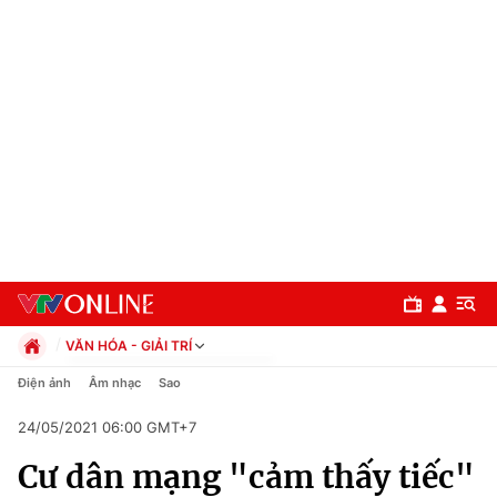
VĂN HÓA - GIẢI TRÍ
Chính trị
Điện ảnh
Âm nhạc
Sao
Xã hội
24/05/2021 06:00 GMT+7
Pháp luật
Chuyên mục
Kinh tế
Cư dân mạng "cảm thấy tiếc"
Thể thao