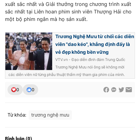
xuất sắc nhất và Giải thưởng trong chương trình xuất
sắc nhất tại Liên hoan phim sinh viên Thượng Hải cho
một bộ phim ngắn mà họ sản xuất.
THỜI BÁO VTV
Trương Nghệ Mưu từ chối các diễn
viên "dao kéo", khẳng định đấy là
vẻ đẹp không bền vững
Theo dõi báo trên
VTV.vn - Đạo diễn đình đám Trung Quốc
Trương Nghệ Mưu nói ông sẽ không mời
các diễn viên nữ từng phẫu thuật thẩm mỹ tham gia phim của mình.
Cơ quan chủ quản:
Đài Truyền hình Việt Nam
Cơ quan báo chí:
Thời báo VTV
0
0
Giấy phép hoạt động báo in và báo điện tử số 483/GP-BTTTT
cấp ngày 29/12/2023
Tổng Biên tập:
Vũ Thanh Thủy
Từ khóa:
trương nghệ mưu
Phó Tổng Biên tập:
Nguyễn Thị Mỹ Hạnh, Phạm Quốc Thắng,
Nguyễn Trọng Ninh
Tổng đài VTV:
024.38 355 931 - 024.38 355 932
Bình luận
(
0
)