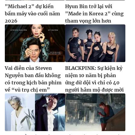
"Michael 2" dự kiến
Hyun Bin trở lại với
bấm máy vào cuối năm
"Made in Korea 2" cùng
2026
tham vọng lớn hơn
Vai diễn của Steven
BLACKPINK: Sự kiện kỷ
Nguyễn ban đầu không
niệm 10 năm bị phản
có trong kịch bản phim
ứng dữ dội vì chỉ có 40
về “vũ trụ chị em”
người hâm mộ được mời