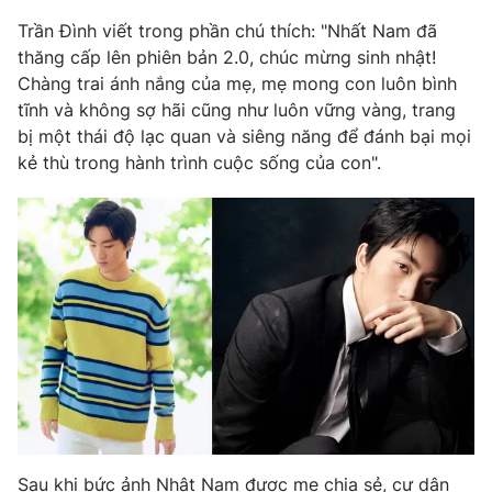
Phim VTV
Giải trí
Trần Đình viết trong phần chú thích: "Nhất Nam đã
Hậu trường
thăng cấp lên phiên bản 2.0, chúc mừng sinh nhật!
Điện ảnh
Chàng trai ánh nắng của mẹ, mẹ mong con luôn bình
Đời sống
Nhân vật
tĩnh và không sợ hãi cũng như luôn vững vàng, trang
Âm nhạc
Du lịch
bị một thái độ lạc quan và siêng năng để đánh bại mọi
Khán giả
Giáo dục
Sao
kẻ thù trong hành trình cuộc sống của con".
Làm đẹp
Giải sao mai
Tuyển sinh
Công nghệ
Chất lượng cuộc sống
Học trực tuyến
Hitech Công nghệ tương lai
Giao lưu trực tuyến
Sản phẩm
Lịch phát sóng
Thị trường
Tư vấn
Chuyên mục khác
Emagazine
Podcast
Sau khi bức ảnh Nhật Nam được mẹ chia sẻ, cư dân