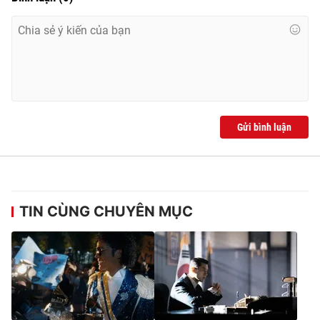
Ðiện thoại Thời báo VTV:
024.66 897 897
Email:
toasoan@vtv.vn
Liên hệ quảng cáo:
024-7300.7108
Gửi bình luận
TIN CÙNG CHUYÊN MỤC
® Cấm sao chép dưới mọi hình thức nếu không có sự chấp
thuận bằng văn bản. Ghi rõ nguồn VTV.vn khi phát hành lại
thông tin từ website này.