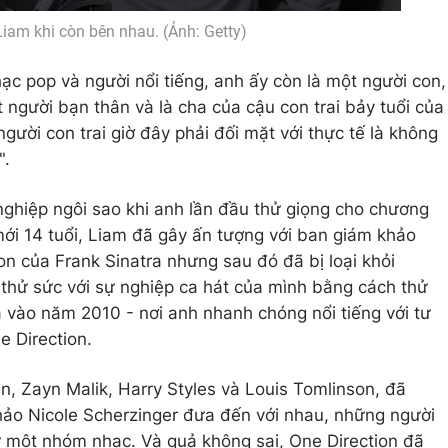
Liam khi còn bên nhau. (Ảnh: Getty)
ạc pop và người nổi tiếng, anh ấy còn là một người con,
 người bạn thân và là cha của cậu con trai bảy tuổi của
 người con trai giờ đây phải đối mặt với thực tế là không
".
ghiệp ngôi sao khi anh lần đầu thử giọng cho chương
mới 14 tuổi, Liam đã gây ấn tượng với ban giám khảo
 của Frank Sinatra nhưng sau đó đã bị loại khỏi
 thử sức với sự nghiệp ca hát của mình bằng cách thử
a vào năm 2010 - nơi anh nhanh chóng nổi tiếng với tư
 Direction.
n, Zayn Malik, Harry Styles và Louis Tomlinson, đã
ảo Nicole Scherzinger đưa đến với nhau, những người
ư một nhóm nhạc. Và quả không sai, One Direction đã