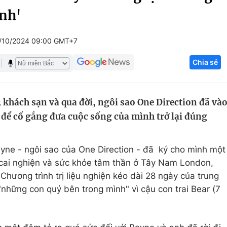
nh'
Góc ảnh
/10/2024 09:00 GMT+7
Giáo dục
Công nghệ
Chia sẻ
Tuyển sinh
Hitech Công ng
Học trực tuyến
Sản phẩm
 khách sạn và qua đời, ngôi sao One Direction đã và
g
Thị trường
n để cố gắng đưa cuộc sống của mình trở lại đúng
Tư vấn
yne - ngôi sao của One Direction - đã ký cho mình một
n cai nghiện và sức khỏe tâm thần ở Tây Nam London,
Chương trình trị liệu nghiện kéo dài 28 ngày của trung
hững con quỷ bên trong mình" vì cậu con trai Bear (7