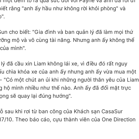
 một đêm tỏ ra quá sức đối với Payne và anh đã rời đi
biết rằng "anh ấy hầu như không rời khỏi phòng" và
".
Sun cho biết: "Gia đình và ban quản lý đã làm mọi thứ
ưỡng mộ và vô cùng tài năng. Nhưng anh ấy không thể
của mình".
 đã cầu xin Liam không lái xe, vì điều đó rất nguy
ấu chìa khóa xe của anh ấy nhưng anh ấy vừa mua một
p - "Có một chút an ủi khi những người thân yêu của Liam
ng hộ mình nhiều như thế nào. Anh ấy đã đối mặt trực
vọng sẽ quay lại đúng hướng".
ỗ sau khi rơi từ ban công của Khách sạn CasaSur
7/10. Theo báo cáo, cựu thành viên của One Direction