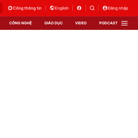
Cổng thông tin
English
Đăng nhập
CÔNG NGHỆ
GIÁO DỤC
VIDEO
PODCAST
VTV Money
VTV Thể thao
VTV Sức khoẻ
Bất động sản
Thị trường 24h
Tấm lòng Việt
Vươn mình bằng AI
VTV4
VTV8
VTV9
Lịch phát sóng
Giao lưu trực tuyến
Sự kiện