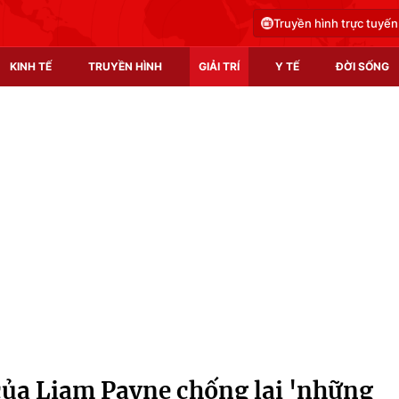
Truyền hình trực tuyến
KINH TẾ
TRUYỀN HÌNH
GIẢI TRÍ
Y TẾ
ĐỜI SỐNG
Pháp luật
Y tế
Truyền hình
Multimedia
Phim VTV
Video
Hậu trường
Shorts video
Nhân vật
Podcast
Khán giả
EMagazine
Giải sao mai
Photo
của Liam Payne chống lại 'những
Infographic