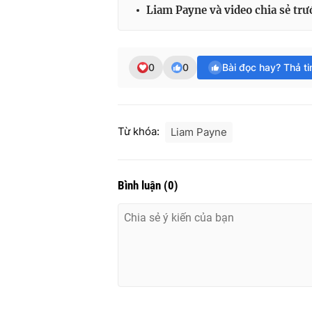
Liam Payne và video chia sẻ trư
0
0
Bài đọc hay? Thả t
Từ khóa:
Liam Payne
Bình luận
(
0
)