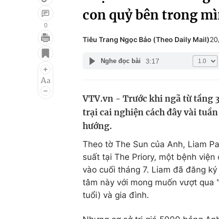
con quỷ bên trong mì
0
Tiêu Trang Ngọc Bảo (Theo Daily Mail)
20
Giải trí
Đời sống
3:17
Nghe đọc bài
Điện ảnh
Du lịch
Âm nhạc
Làm đẹp
VTV.vn - Trước khi ngã từ tầng 3
Sao
Chất lượng cuộc sốn
trại cai nghiện cách đây vài tuầ
hướng.
Theo tờ The Sun của Anh, Liam Pa
suất tại The Priory, một bệnh việ
vào cuối tháng 7. Liam đã đăng ký 
tâm này với mong muốn vượt qua "n
tuổi) và gia đình.