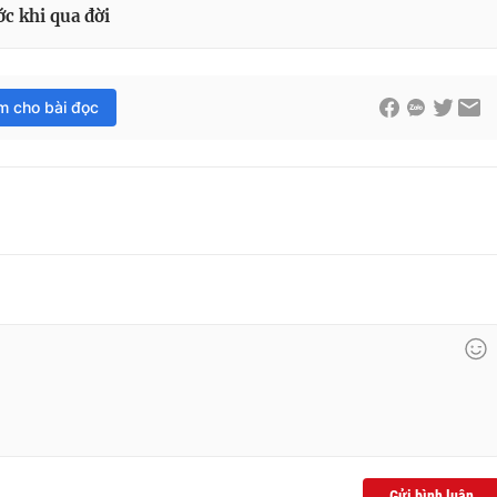
ớc khi qua đời
im cho bài đọc
Gửi bình luận