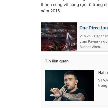
thành công vô cùng rực rỡ trong n
năm 2016.
One Direction
VTV.vn - Các thàn
Liam Payne - ngườ
Buenos Aires.
Tin liên quan
Hai n
VTV.v
trong