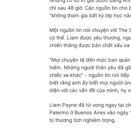
Nhưng cơ sở trị giá 5000 bảng Anh
chỉ sau 48 giờ. Các nguồn tin cho 
"không tham gia bất kỳ lớp học nào
Một nguồn tin nói chuyện với The 
có thể. Liam được yêu thương, ng
chiến thắng được bản chất xấu xa 
"Mọi chuyện tệ đến mức ban quản lý
hiểm. Những người thân yêu đã gi
chiếc xe khác" - nguồn tin nói tiế
biết rằng anh ấy biết mọi người ủ
diện với các vấn đề của mình, hy 
Liam Payne đã tử vong ngay tại ch
Palermo ở Buenos Aires vào ngày 1
bị thương tích nghiêm trọng.