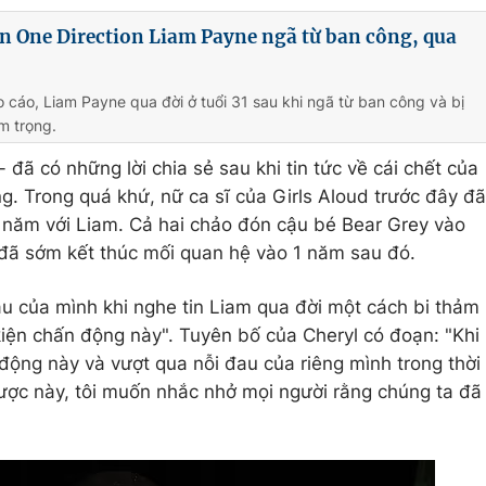
n One Direction Liam Payne ngã từ ban công, qua
 cáo, Liam Payne qua đời ở tuổi 31 sau khi ngã từ ban công và bị
m trọng.
 đã có những lời chia sẻ sau khi tin tức về cái chết của
g. Trong quá khứ, nữ ca sĩ của Girls Aloud trước đây đã
 năm với Liam. Cả hai chảo đón cậu bé Bear Grey vào
ã sớm kết thúc mối quan hệ vào 1 năm sau đó.
au của mình khi nghe tin Liam qua đời một cách bi thảm
iện chấn động này". Tuyên bố của Cheryl có đoạn: "Khi
động này và vượt qua nỗi đau của riêng mình trong thời
ược này, tôi muốn nhắc nhở mọi người rằng chúng ta đã