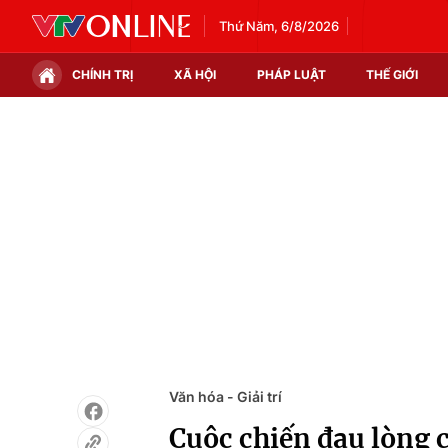
Thứ Năm, 6/8/2026
CHÍNH TRỊ
XÃ HỘI
PHÁP LUẬT
THẾ GIỚI
Chính trị
Xã hội
Thế giới
Kinh tế
Tin tức
Tài chính
Thế giới đó đây
Thị trường
Câu chuyện quốc tế
Góc doanh nghiệp
Dữ liệu và đời sống
Văn hóa - Giải trí
Cuộc chiến đau lòng 