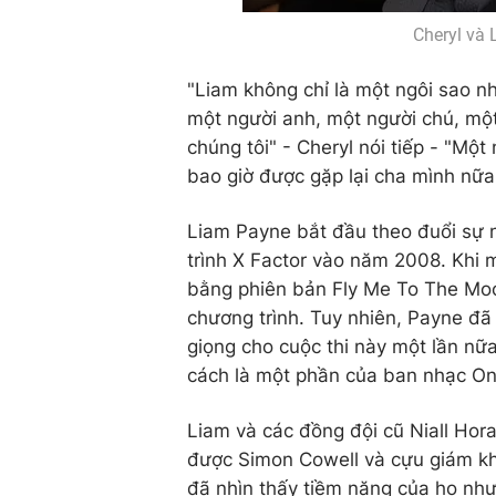
Cheryl và 
"Liam không chỉ là một ngôi sao nh
một người anh, một người chú, một
chúng tôi" - Cheryl nói tiếp - "Một
bao giờ được gặp lại cha mình nữa
Liam Payne bắt đầu theo đuổi sự n
trình X Factor vào năm 2008. Khi 
bằng phiên bản Fly Me To The Moon
chương trình. Tuy nhiên, Payne đã
giọng cho cuộc thi này một lần nữ
cách là một phần của ban nhạc One
Liam và các đồng đội cũ Niall Hora
được Simon Cowell và cựu giám kh
đã nhìn thấy tiềm năng của họ nh