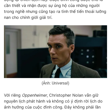
cần thiết và nhận được sự ủng hộ của những người
Photo
Infographic
trong nghề nhưng cũng tạo ra tình thế tiến thoái lưỡng
nan cho chính giới giải trí.
Video
Shorts video
VTV Money
VTV Thể thao
VTV Sức khoẻ
Bất động sản
Thị trường 24h
Tấm lòng Việt
VTV4
Vươn mình bằng AI
(Ảnh: Universal)
VTV9
VTV8
Với riêng
Oppenheimer
, Christopher Nolan vẫn giữ
nguyên lịch phát hành và không có ý định rời lịch do
ảnh hưởng của cuộc đình công. Đây không phải lần
Liên hệ tòa soạn
English