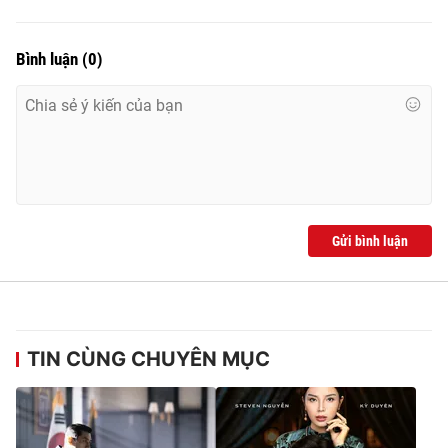
Bình luận
(
0
)
Gửi bình luận
TIN CÙNG CHUYÊN MỤC