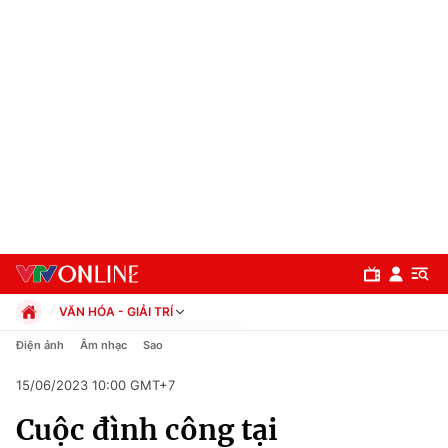
VĂN HÓA - GIẢI TRÍ
Chính trị
Điện ảnh
Âm nhạc
Sao
Xã hội
15/06/2023 10:00 GMT+7
Pháp luật
Chuyên mục
Kinh tế
Cuộc đình công tại
Thể thao