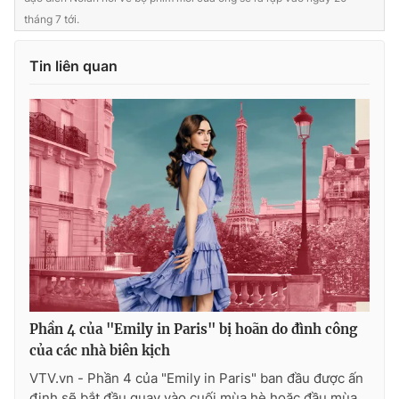
Ðiện thoại Thời báo VTV:
024.66 897 897
tháng 7 tới.
Email:
toasoan@vtv.vn
Liên hệ quảng cáo:
024-7300.7108
Tin liên quan
® Cấm sao chép dưới mọi hình thức nếu không có sự chấp
Phần 4 của "Emily in Paris" bị hoãn do đình công
thuận bằng văn bản. Ghi rõ nguồn VTV.vn khi phát hành lại
thông tin từ website này.
của các nhà biên kịch
VTV.vn - Phần 4 của "Emily in Paris" ban đầu được ấn
định sẽ bắt đầu quay vào cuối mùa hè hoặc đầu mùa