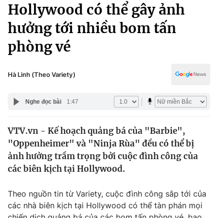
Chính trị
Hollywood có thể gây ảnh
Truyền hình
hưởng tới nhiều bom tấn
Văn hóa - Giải trí
Xã hội
Y tế
phòng vé
Đời sống
Pháp luật
Công nghệ
Giáo dục
Hà Linh (Theo Variety)
Y tế
Nghe đọc bài
1:47
Thế giới
VTV.vn - Kế hoạch quảng bá của "Barbie",
Tin tức
"Oppenheimer" và "Ninja Rùa" đều có thể bị
Kinh tế
Thế giới đó đây
ảnh hưởng trầm trọng bởi cuộc đình công của
Tài chính
các biên kịch tại Hollywood.
Dữ liệu và đời sống
Câu chuyện quốc tế
Thị trường
Theo nguồn tin từ Variety, cuộc đình công sắp tới của
Truyền hình
Góc doanh nghiệp
các nhà biên kịch tại Hollywood có thể tàn phán mọi
chiến dịch quảng bá của các bom tấn phòng vé, bao