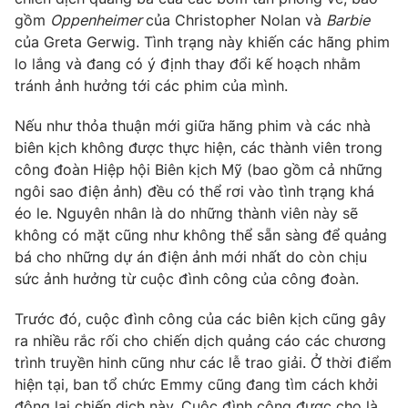
Phim VTV
Giải trí
gồm
Oppenheimer
của Christopher Nolan và
Barbie
Hậu trường
của Greta Gerwig. Tình trạng này khiến các hãng phim
Điện ảnh
lo lắng và đang có ý định thay đổi kế hoạch nhằm
Đời sống
Nhân vật
tránh ảnh hưởng tới các phim của mình.
Âm nhạc
Du lịch
Khán giả
Giáo dục
Nếu như thỏa thuận mới giữa hãng phim và các nhà
Sao
Làm đẹp
biên kịch không được thực hiện, các thành viên trong
Giải sao mai
Tuyển sinh
công đoàn Hiệp hội Biên kịch Mỹ (bao gồm cả những
Công nghệ
Chất lượng cuộc sống
ngôi sao điện ảnh) đều có thể rơi vào tình trạng khá
Học trực tuyến
éo le. Nguyên nhân là do những thành viên này sẽ
Hitech Công nghệ tương lai
Giao lưu trực tuyến
không có mặt cũng như không thể sẵn sàng để quảng
Sản phẩm
bá cho những dự án điện ảnh mới nhất do còn chịu
sức ảnh hưởng từ cuộc đình công của công đoàn.
Lịch phát sóng
Thị trường
Trước đó, cuộc đình công của các biên kịch cũng gây
Tư vấn
ra nhiều rắc rối cho chiến dịch quảng cáo các chương
Chuyên mục khác
trình truyền hinh cũng như các lễ trao giải. Ở thời điểm
Emagazine
hiện tại, ban tổ chức Emmy cũng đang tìm cách khởi
Podcast
động lại chiến dịch này. Cuộc đình công được cho là