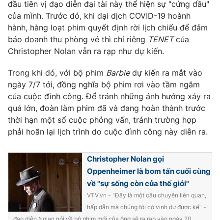
đầu tiên vị đạo diễn đại tài này thể hiện sự "cứng đầu"
của mình. Trước đó, khi đại dịch COVID-19 hoành
hành, hàng loạt phim quyết định rời lịch chiếu để đảm
bảo doanh thu phòng vé thì chỉ riêng
TENET
của
THỜI BÁO VTV
Christopher Nolan vẫn ra rạp như dự kiến.
Trong khi đó, với bộ phim
Barbie
dự kiến ra mắt vào
ngày 7/7 tới, đồng nghĩa bộ phim rơi vào tầm ngắm
Theo dõi báo trên
của cuộc đình công. Để tránh những ảnh hưởng xảy ra
quá lớn, đoàn làm phim đã và đang hoàn thành trước
thời hạn một số cuộc phỏng vấn, tránh trường hợp
Cơ quan chủ quản:
Đài Truyền hình Việt Nam
phải hoãn lại lịch trình do cuộc đình công này diễn ra.
Cơ quan báo chí:
Thời báo VTV
Giấy phép hoạt động báo in và báo điện tử số 483/GP-BTTTT
Christopher Nolan gọi
cấp ngày 29/12/2023
Oppenheimer là bom tấn cuối cùng
Tổng Biên tập:
Vũ Thanh Thủy
về "sự sống còn của thế giới"
Phó Tổng Biên tập:
Nguyễn Thị Mỹ Hạnh, Phạm Quốc Thắng,
VTV.vn - "Đây là một câu chuyện liên quan,
Nguyễn Trọng Ninh
hấp dẫn mà chúng tôi có vinh dự được kể" -
Tổng đài VTV:
024.38 355 931 - 024.38 355 932
đạo diễn Nolan nói về bộ phim mới của ông sẽ ra rạp vào ngày 20