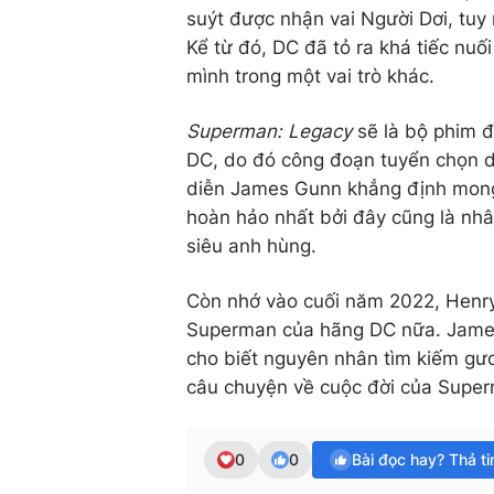
suýt được nhận vai Người Dơi, tuy 
Kể từ đó, DC đã tỏ ra khá tiếc nu
mình trong một vai trò khác.
Superman: Legacy
sẽ là bộ phim 
DC, do đó công đoạn tuyển chọn di
diễn James Gunn khẳng định mong
hoàn hảo nhất bởi đây cũng là nhân
siêu anh hùng.
Còn nhớ vào cuối năm 2022, Henry 
Superman của hãng DC nữa. James 
cho biết nguyên nhân tìm kiếm gư
câu chuyện về cuộc đời của Superm
0
0
Bài đọc hay? Thả t