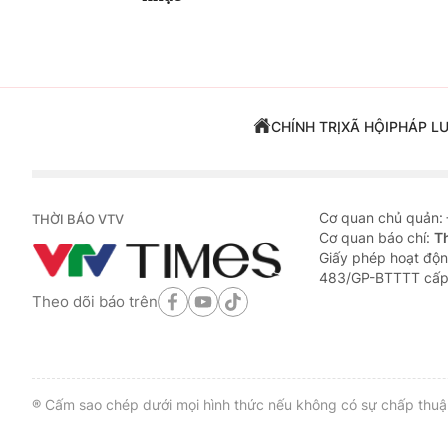
CHÍNH TRỊ
XÃ HỘI
PHÁP L
Cơ quan chủ quản:
THỜI BÁO VTV
Cơ quan báo chí:
T
Giấy phép hoạt độn
483/GP-BTTTT cấp
Theo dõi báo trên
® Cấm sao chép dưới mọi hình thức nếu không có sự chấp thuận 