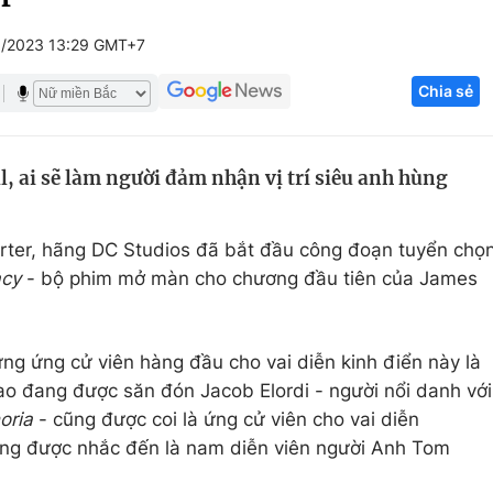
Góc ảnh
5/2023 13:29 GMT+7
Chia sẻ
Giáo dục
Công nghệ
Tuyển sinh
Hitech Công ng
, ai sẽ làm người đảm nhận vị trí siêu anh hùng
Học trực tuyến
Sản phẩm
g
Thị trường
rter, hãng DC Studios đã bắt đầu công đoạn tuyển chọ
Tư vấn
acy
- bộ phim mở màn cho chương đầu tiên của James
ững ứng cử viên hàng đầu cho vai diễn kinh điển này là
ao đang được săn đón Jacob Elordi - người nổi danh với
oria
- cũng được coi là ứng cử viên cho vai diễn
ũng được nhắc đến là nam diễn viên người Anh Tom