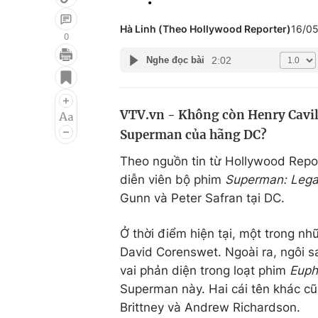
Hà Linh (Theo Hollywood Reporter)
16/0
0
2:02
Nghe đọc bài
Giải trí
Đời sống
Điện ảnh
Du lịch
VTV.vn - Không còn Henry Cavill
Âm nhạc
Làm đẹp
Superman của hãng DC?
Sao
Chất lượng cuộc sốn
Theo nguồn tin từ Hollywood Repo
diễn viên bộ phim
Superman: Leg
Gunn và Peter Safran tại DC.
Ở thời điểm hiện tại, một trong nh
David Corenswet. Ngoài ra, ngôi s
vai phản diện trong loạt phim
Euph
Superman này. Hai cái tên khác c
Brittney và Andrew Richardson.