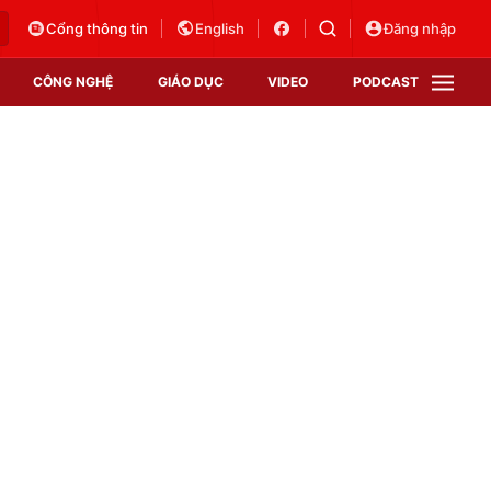
Cổng thông tin
English
Đăng nhập
CÔNG NGHỆ
GIÁO DỤC
VIDEO
PODCAST
VTV Money
VTV Thể thao
VTV Sức khoẻ
Bất động sản
Thị trường 24h
Tấm lòng Việt
Vươn mình bằng AI
VTV4
VTV8
VTV9
Lịch phát sóng
Giao lưu trực tuyến
Sự kiện