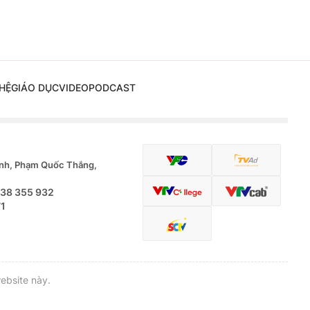
HỆ
GIÁO DỤC
VIDEO
PODCAST
nh, Phạm Quốc Thắng,
.38 355 932
71
ebsite này.