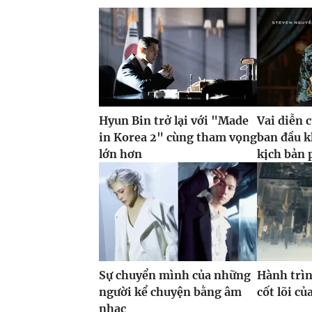
Hyun Bin trở lại với "Made
Vai diễn 
in Korea 2" cùng tham vọng
ban đầu k
lớn hơn
kịch bản 
Sự chuyển mình của những
Hành trìn
người kể chuyện bằng âm
cốt lõi c
nhạc