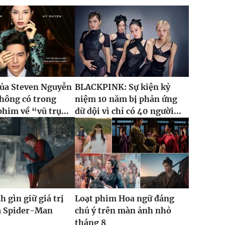
của Steven Nguyễn
BLACKPINK: Sự kiện kỷ
hông có trong
niệm 10 năm bị phản ứng
phim về “vũ trụ...
dữ dội vì chỉ có 40 người...
h gìn giữ giá trị
Loạt phim Hoa ngữ đáng
ủa Spider-Man
chú ý trên màn ảnh nhỏ
tháng 8