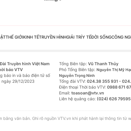
UẬT
THẾ GIỚI
KINH TẾ
TRUYỀN HÌNH
GIẢI TRÍ
Y TẾ
ĐỜI SỐNG
CÔNG NG
Đài Truyền hình Việt Nam
Tổng Biên tập:
Vũ Thanh Thủy
hời báo VTV
Phó Tổng Biên tập:
Nguyễn Thị Mỹ Hạ
g báo in và báo điện tử số
Nguyễn Trọng Ninh
 ngày 29/12/2023
Tổng đài VTV:
024.38 355 931 - 024
Ðiện thoại Thời báo VTV:
0988 671 6
Email:
toasoan@vtv.vn
Liên hệ quảng cáo:
(024) 626 79595
bằng văn bản. Ghi rõ nguồn VTV.vn khi phát hành lại thông tin từ w