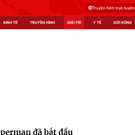
Truyền hình trực tuyến
KINH TẾ
TRUYỀN HÌNH
GIẢI TRÍ
Y TẾ
ĐỜI SỐNG
Pháp luật
Y tế
Truyền hình
Multimedia
Phim VTV
Video
Hậu trường
Shorts video
Nhân vật
Podcast
Khán giả
EMagazine
Giải sao mai
Photo
uperman đã bắt đầu
Infographic