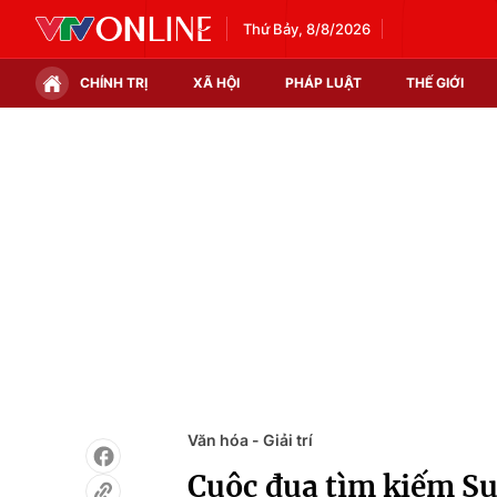
Thứ Bảy, 8/8/2026
CHÍNH TRỊ
XÃ HỘI
PHÁP LUẬT
THẾ GIỚI
Chính trị
Xã hội
Thế giới
Kinh tế
Tin tức
Tài chính
Thế giới đó đây
Thị trường
Câu chuyện quốc tế
Góc doanh nghiệp
Dữ liệu và đời sống
Văn hóa - Giải trí
Cuộc đua tìm kiếm S