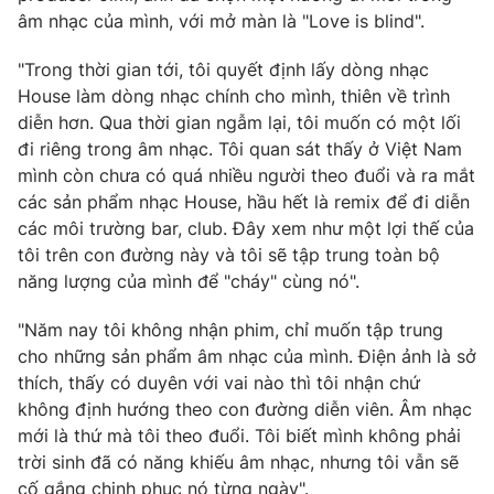
Ðiện thoại Thời báo VTV:
024.66 897 897
âm nhạc của mình, với mở màn là "Love is blind".
Email:
toasoan@vtv.vn
"Trong thời gian tới, tôi quyết định lấy dòng nhạc
Liên hệ quảng cáo:
024-7300.7108
House làm dòng nhạc chính cho mình, thiên về trình
diễn hơn. Qua thời gian ngẫm lại, tôi muốn có một lối
đi riêng trong âm nhạc. Tôi quan sát thấy ở Việt Nam
mình còn chưa có quá nhiều người theo đuổi và ra mắt
các sản phẩm nhạc House, hầu hết là remix để đi diễn
các môi trường bar, club. Đây xem như một lợi thế của
tôi trên con đường này và tôi sẽ tập trung toàn bộ
năng lượng của mình để "cháy" cùng nó".
"Năm nay tôi không nhận phim, chỉ muốn tập trung
cho những sản phẩm âm nhạc của mình. Điện ảnh là sở
thích, thấy có duyên với vai nào thì tôi nhận chứ
® Cấm sao chép dưới mọi hình thức nếu không có sự chấp
thuận bằng văn bản. Ghi rõ nguồn VTV.vn khi phát hành lại
không định hướng theo con đường diễn viên. Âm nhạc
thông tin từ website này.
mới là thứ mà tôi theo đuổi. Tôi biết mình không phải
trời sinh đã có năng khiếu âm nhạc, nhưng tôi vẫn sẽ
cố gắng chinh phục nó từng ngày".