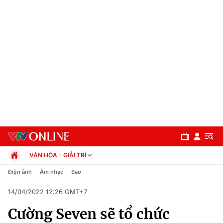
VĂN HÓA - GIẢI TRÍ
Chính trị
Điện ảnh
Âm nhạc
Sao
Xã hội
14/04/2022 12:26 GMT+7
Pháp luật
Chuyên mục
Kinh tế
Cường Seven sẽ tổ chức
Thể thao