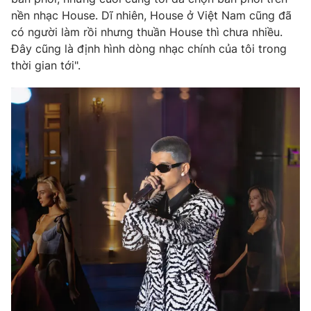
nền nhạc House. Dĩ nhiên, House ở Việt Nam cũng đã
Photo
Infographic
có người làm rồi nhưng thuần House thì chưa nhiều.
Đây cũng là định hình dòng nhạc chính của tôi trong
Video
Shorts video
thời gian tới".
VTV Money
VTV Thể thao
VTV Sức khoẻ
Bất động sản
Thị trường 24h
Tấm lòng Việt
VTV4
Vươn mình bằng AI
VTV9
VTV8
Liên hệ tòa soạn
English