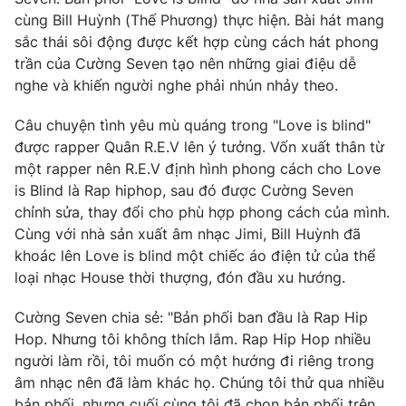
Phim VTV
Giải trí
cùng Bill Huỳnh (Thế Phương) thực hiện. Bài hát mang
Hậu trường
sắc thái sôi động được kết hợp cùng cách hát phong
Điện ảnh
trần của Cường Seven tạo nên những giai điệu dễ
Đời sống
Nhân vật
nghe và khiến người nghe phải nhún nhảy theo.
Âm nhạc
Du lịch
Khán giả
Giáo dục
Câu chuyện tình yêu mù quáng trong "Love is blind"
Sao
Làm đẹp
được rapper Quân R.E.V lên ý tưởng. Vốn xuất thân từ
Giải sao mai
Tuyển sinh
một rapper nên R.E.V định hình phong cách cho Love
Công nghệ
Chất lượng cuộc sống
is Blind là Rap hiphop, sau đó được Cường Seven
Học trực tuyến
chỉnh sửa, thay đổi cho phù hợp phong cách của mình.
Hitech Công nghệ tương lai
Giao lưu trực tuyến
Cùng với nhà sản xuất âm nhạc Jimi, Bill Huỳnh đã
Sản phẩm
khoác lên Love is blind một chiếc áo điện tử của thể
loại nhạc House thời thượng, đón đầu xu hướng.
Lịch phát sóng
Thị trường
Cường Seven chia sẻ: "Bản phối ban đầu là Rap Hip
Tư vấn
Hop. Nhưng tôi không thích lắm. Rap Hip Hop nhiều
Chuyên mục khác
người làm rồi, tôi muốn có một hướng đi riêng trong
Emagazine
âm nhạc nên đã làm khác họ. Chúng tôi thử qua nhiều
Podcast
bản phối, nhưng cuối cùng tôi đã chọn bản phối trên