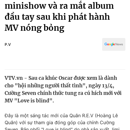
Chính trị
minishow và ra mắt album
Truyền hình
đầu tay sau khi phát hành
Văn hóa - Giải trí
Xã hội
Y tế
MV nóng bỏng
Đời sống
Pháp luật
Công nghệ
Giáo dục
P.V
Y tế
Thế giới
VTV.vn - Sau ca khúc Oscar được xem là dành
Tin tức
cho "hội những người thất tình", ngày 13/4,
Kinh tế
Thế giới đó đây
Cường Seven chính thức tung ra cú hích mới với
Tài chính
MV "Love is blind".
Dữ liệu và đời sống
Câu chuyện quốc tế
Thị trường
Đây là một sáng tác mới của Quân R.E.V (Hoàng Lê
Truyền hình
Góc doanh nghiệp
Quân) với sự tham gia đóng góp của chính Cường
Seven.
Bản phối "Love is blind" do nhà sản xuất Jimi