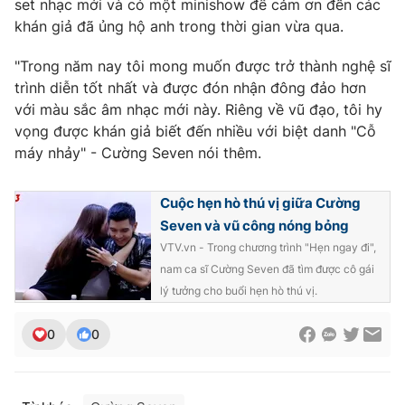
set nhạc mới và có một minishow để cảm ơn đến các
Ðiện thoại Thời báo VTV:
024.66 897 897
khán giả đã ủng hộ anh trong thời gian vừa qua.
Email:
toasoan@vtv.vn
Liên hệ quảng cáo:
024-7300.7108
"Trong năm nay tôi mong muốn được trở thành nghệ sĩ
trình diễn tốt nhất và được đón nhận đông đảo hơn
với màu sắc âm nhạc mới này. Riêng về vũ đạo, tôi hy
vọng được khán giả biết đến nhiều với biệt danh "Cỗ
máy nhảy" - Cường Seven nói thêm.
Cuộc hẹn hò thú vị giữa Cường
Seven và vũ công nóng bỏng
VTV.vn - Trong chương trình "Hẹn ngay đi",
nam ca sĩ Cường Seven đã tìm được cô gái
lý tưởng cho buổi hẹn hò thú vị.
® Cấm sao chép dưới mọi hình thức nếu không có sự chấp
thuận bằng văn bản. Ghi rõ nguồn VTV.vn khi phát hành lại
0
0
thông tin từ website này.