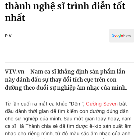
Chính trị
thành nghệ sĩ trình diễn tốt
Truyền hình
nhất
Văn hóa - Giải trí
Xã hội
Y tế
Đời sống
P.V
Pháp luật
Công nghệ
Giáo dục
Y tế
VTV.vn - Nam ca sĩ khẳng định sản phẩm lần
Thế giới
này đánh dấu sự thay đổi tích cực trên con
Tin tức
đường theo đuổi sự nghiệp âm nhạc của mình.
Kinh tế
Thế giới đó đây
Từ lần cuối ra mắt ca khúc "Đêm",
Cường Seven
bắt
Tài chính
Dữ liệu và đời sống
đầu dành thời gian để tìm kiếm con đường đúng đắn
Câu chuyện quốc tế
Thị trường
cho sự nghiệp của mình. Sau một gian loay hoay, nam
ca sĩ Hà Thành chia sẻ đã tìm được ê-kíp sản xuất âm
Truyền hình
Góc doanh nghiệp
nhạc cho riêng mình, từ đó màu sắc âm nhạc của anh