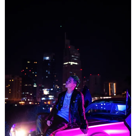
Photo
Infographic
Video
Shorts video
VTV Money
VTV Thể thao
VTV Sức khoẻ
Bất động sản
Thị trường 24h
Tấm lòng Việt
VTV4
Vươn mình bằng AI
VTV9
VTV8
Liên hệ tòa soạn
English