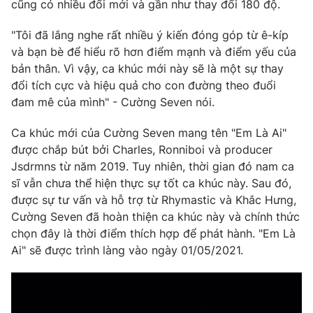
Phim VTV
cũng có nhiều đổi mới và gần như thay đổi 180 độ.
Giải trí
Hậu trường
"Tôi đã lắng nghe rất nhiều ý kiến đóng góp từ ê-kíp
Điện ảnh
và bạn bè để hiểu rõ hơn điểm mạnh và điểm yếu của
Đời sống
Nhân vật
bản thân. Vì vậy, ca khúc mới này sẽ là một sự thay
Âm nhạc
Du lịch
đổi tích cực và hiệu quả cho con đường theo đuổi
Khán giả
Giáo dục
Sao
đam mê của mình" - Cường Seven nói.
Làm đẹp
Giải sao mai
Tuyển sinh
Ca khúc mới của Cường Seven mang tên "Em Là Ai"
Công nghệ
Chất lượng cuộc sống
được chắp bút bởi Charles, Ronniboi và producer
Học trực tuyến
Hitech Công nghệ tương lai
Jsdrmns từ năm 2019. Tuy nhiên, thời gian đó nam ca
Giao lưu trực tuyến
sĩ vẫn chưa thể hiện thực sự tốt ca khúc này. Sau đó,
Sản phẩm
được sự tư vấn và hỗ trợ từ Rhymastic và Khắc Hưng,
Cường Seven đã hoàn thiện ca khúc này và chính thức
Lịch phát sóng
Thị trường
chọn đây là thời điểm thích hợp để phát hành. "Em Là
Tư vấn
Ai" sẽ được trình làng vào ngày 01/05/2021.
Chuyên mục khác
Emagazine
Podcast