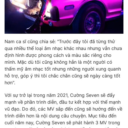
THỜI BÁO VTV
Nam ca sĩ cũng chia sẻ: "Trước đây tôi đã từng thử
qua nhiều thể loại âm nhạc khác nhau nhưng vẫn chưa
Theo dõi báo trên
định hình được phong cách và màu sắc riêng cho
mình. Mặc dù tôi cũng không hẳn là một người có
thẩm mỹ âm nhạc tốt nhưng những người xung quanh
Cơ quan chủ quản:
Đài Truyền hình Việt Nam
hỗ trợ, góp ý thì tôi chắc chắn cũng sẽ ngày càng tốt
Cơ quan báo chí:
Thời báo VTV
hơn".
Giấy phép hoạt động báo in và báo điện tử số 483/GP-BTTTT
cấp ngày 29/12/2023
Với sự trở lại trong năm 2021, Cường Seven sẽ đẩy
Tổng Biên tập:
Vũ Thanh Thủy
mạnh về phần trình diễn, đầu tư kết hợp với thế mạnh
vũ đạo. Do đó, các MV sắp đến cũng sẽ hướng đến về
Phó Tổng Biên tập:
Nguyễn Thị Mỹ Hạnh, Phạm Quốc Thắng,
Nguyễn Trọng Ninh
trình diễn hơn là nội dung câu chuyện. Mục tiêu đến
cuối năm nay, Cường Seven sẽ phát hành 3 MV trong
Tổng đài VTV:
024.38 355 931 - 024.38 355 932