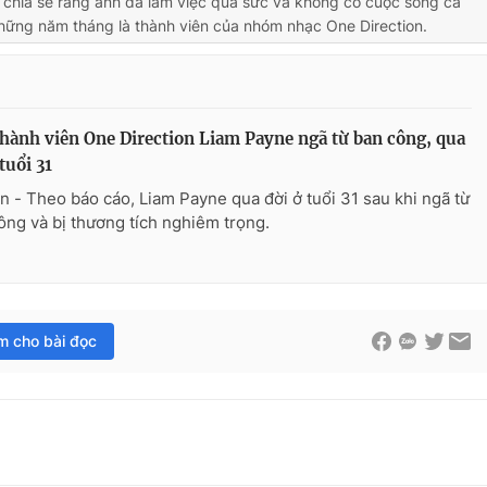
 chia sẻ rằng anh đã làm việc quá sức và không có cuộc sống cá
hững năm tháng là thành viên của nhóm nhạc One Direction.
hành viên One Direction Liam Payne ngã từ ban công, qua
 tuổi 31
n - Theo báo cáo, Liam Payne qua đời ở tuổi 31 sau khi ngã từ
ông và bị thương tích nghiêm trọng.
im cho bài đọc