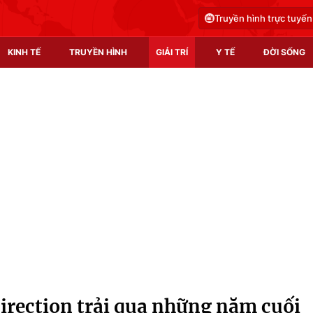
Truyền hình trực tuyến
KINH TẾ
TRUYỀN HÌNH
GIẢI TRÍ
Y TẾ
ĐỜI SỐNG
Pháp luật
Y tế
Truyền hình
Multimedia
Phim VTV
Video
Hậu trường
Shorts video
Nhân vật
Podcast
Khán giả
EMagazine
Giải sao mai
Photo
irection trải qua những năm cuối
Infographic