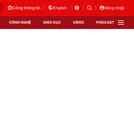
Cổng thông tin
English
Đăng nhập
CÔNG NGHỆ
GIÁO DỤC
VIDEO
PODCAST
VTV Money
VTV Thể thao
VTV Sức khoẻ
Bất động sản
Thị trường 24h
Tấm lòng Việt
Vươn mình bằng AI
VTV4
VTV8
VTV9
Lịch phát sóng
Giao lưu trực tuyến
Sự kiện