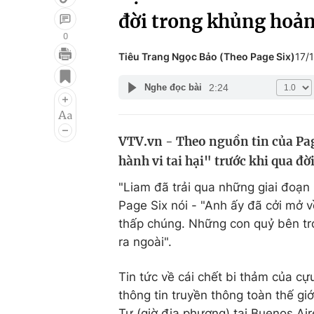
đời trong khủng hoả
0
Tiêu Trang Ngọc Bảo (Theo Page Six)
17/
Giải trí
Đời sống
2:24
Nghe đọc bài
Điện ảnh
Du lịch
Âm nhạc
Làm đẹp
VTV.vn - Theo nguồn tin của Pag
Sao
Chất lượng cuộc sốn
hành vi tai hại" trước khi qua đờ
"Liam đã trải qua những giai đoạn h
Page Six nói - "Anh ấy đã cởi mở 
thấp chúng. Những con quỷ bên tro
ra ngoài".
Tin tức về cái chết bi thảm của cự
thông tin truyền thông toàn thế gi
Tư (giờ địa phương) tại Buenos Air