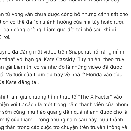
ân tử vong vẫn chưa được công bố nhưng cảnh sát cho
ction có thể đã "chịu ảnh hưởng của ma túy hoặc rượu"
i ban công phòng. Liam qua đời tại chỗ sau khi bị
 rơi.
Payne đã đăng một video trên Snapchat nói rằng mình
ntina" với bạn gái Kate Cassidy. Tuy nhiên, theo truy
ạn gái Liam thì có vẻ như đó là những video đã được
gái 25 tuổi của Liam đã bay về nhà ở Florida vào đầu
ủa Kate đăng tải.
hi tham gia chương trình thực tế "The X Factor" vào
hiện với tư cách là một trong năm thành viên của nhóm
 từ sớm cũng như hào quang đến quá nhanh được cho là
m lý của Liam. Trong những năm sau này, cựu thành
ng thắn trong các cuộc trò chuyện trên truyền thông về