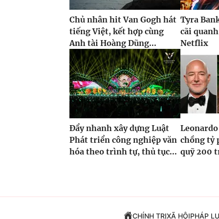
Chủ nhân hit Van Gogh hát
Tyra Ban
tiếng Việt, kết hợp cùng
cãi quanh
Anh tài Hoàng Dũng...
Netflix
Đẩy nhanh xây dựng Luật
Leonardo 
Phát triển công nghiệp văn
chồng tỷ 
hóa theo trình tự, thủ tục...
quỹ 200 t
CHÍNH TRỊ
XÃ HỘI
PHÁP L