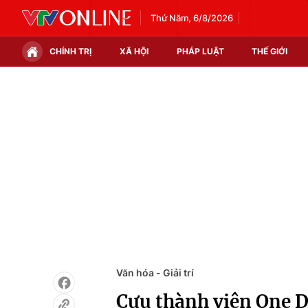
Thứ Năm, 6/8/2026
CHÍNH TRỊ
XÃ HỘI
PHÁP LUẬT
THẾ GIỚI
Chính trị
Xã hội
Thế giới
Kinh tế
Tin tức
Tài chính
Thế giới đó đây
Thị trường
Câu chuyện quốc tế
Góc doanh nghiệp
Dữ liệu và đời sống
Văn hóa - Giải trí
Cựu thành viên One D