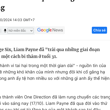
ng
Góc ảnh
10/2024 14:03 GMT+7
Giáo dục
Công nghệ
Chia sẻ
Tuyển sinh
Hitech Công ng
Học trực tuyến
Sản phẩm
e Six, Liam Payne đã "trải qua những giai đoạn
g
Thị trường
i một cách bi thảm ở tuổi 31.
Tư vấn
ành vi tai hại trong một thời gian dài" - nguồn tin của
về những khó khăn của mình nhưng đôi khi cố gắng hạ
ng anh ấy tệ hơn nhiều so với những gì anh ấy thể hiện
u thành viên One Direction đã làm rung chuyển các tran
ới vào sáng nay (17/10). Liam Payne đã qua đời vào thứ
es sau khi rơi từ tầng ba của một khách sạn tại đây.