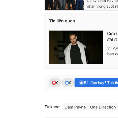
Ca sỹ Liam Payne
nhân trong suốt n
Tin liên quan
Cựu t
đời ở
VTV.v
ban c
0
0
Bài đọc hay? Thả t
Từ khóa:
Liam Payne
One Direction